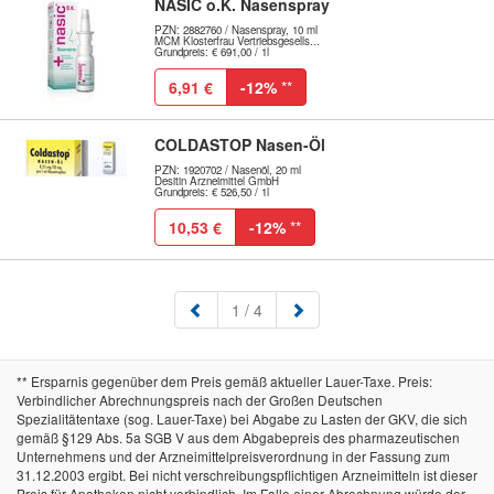
NASIC o.K. Nasenspray
PZN: 2882760 / Nasenspray, 10 ml
MCM Klosterfrau Vertriebsgesells...
Grundpreis: € 691,00 / 1l
6,91 €
-12%
**
COLDASTOP Nasen-Öl
PZN: 1920702 / Nasenöl, 20 ml
Desitin Arzneimittel GmbH
Grundpreis: € 526,50 / 1l
10,53 €
-12%
**
(aktuell)
1
/ 4
** Ersparnis gegenüber dem Preis gemäß aktueller Lauer-Taxe. Preis:
Verbindlicher Abrechnungspreis nach der Großen Deutschen
Spezialitätentaxe (sog. Lauer-Taxe) bei Abgabe zu Lasten der GKV, die sich
gemäß §129 Abs. 5a SGB V aus dem Abgabepreis des pharmazeutischen
Unternehmens und der Arzneimittelpreisverordnung in der Fassung zum
31.12.2003 ergibt. Bei nicht verschreibungspflichtigen Arzneimitteln ist dieser
Preis für Apotheken nicht verbindlich. Im Falle einer Abrechnung würde der