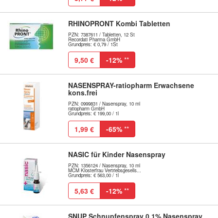
RHINOPRONT Kombi Tabletten
PZN: 7387611 / Tabletten, 12 St
Recordati Pharma GmbH
Grundpreis: € 0,79 / 1St
9,50 €
-12%
**
NASENSPRAY-ratiopharm Erwachsene
kons.frei
PZN: 0999831 / Nasenspray, 10 ml
ratiopharm GmbH
Grundpreis: € 199,00 / 1l
1,99 €
-65%
**
NASIC für Kinder Nasenspray
PZN: 1356124 / Nasenspray, 10 ml
MCM Klosterfrau Vertriebsgesells...
Grundpreis: € 563,00 / 1l
5,63 €
-12%
**
SNUP Schnupfenspray 0,1% Nasenspray