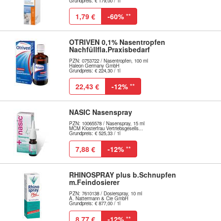
Grundpreis: € 179,00 / 1l
1,79 €
-60%
**
OTRIVEN 0,1% Nasentropfen
Nachfüllfla.Praxisbedarf
PZN: 0753722 / Nasentropfen, 100 ml
Haleon Germany GmbH
Grundpreis: € 224,30 / 1l
22,43 €
-12%
**
NASIC Nasenspray
PZN: 10065578 / Nasenspray, 15 ml
MCM Klosterfrau Vertriebsgesells...
Grundpreis: € 525,33 / 1l
7,88 €
-12%
**
RHINOSPRAY plus b.Schnupfen
m.Feindosierer
PZN: 7610138 / Dosierspray, 10 ml
A. Nattermann & Cie GmbH
Grundpreis: € 877,00 / 1l
8,77 €
-12%
**