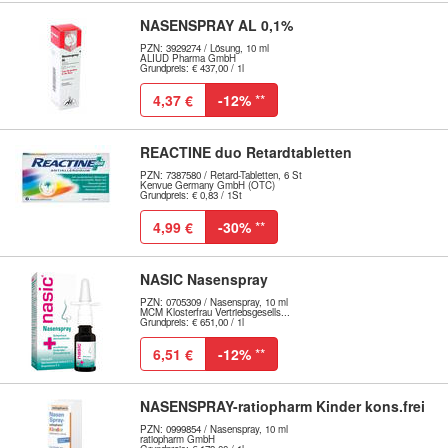
NASENSPRAY AL 0,1%
PZN: 3929274 / Lösung, 10 ml
ALIUD Pharma GmbH
Grundpreis: € 437,00 / 1l
4,37 €
-12%
**
REACTINE duo Retardtabletten
PZN: 7387580 / Retard-Tabletten, 6 St
Kenvue Germany GmbH (OTC)
Grundpreis: € 0,83 / 1St
4,99 €
-30%
**
NASIC Nasenspray
PZN: 0705309 / Nasenspray, 10 ml
MCM Klosterfrau Vertriebsgesells...
Grundpreis: € 651,00 / 1l
6,51 €
-12%
**
NASENSPRAY-ratiopharm Kinder kons.frei
PZN: 0999854 / Nasenspray, 10 ml
ratiopharm GmbH