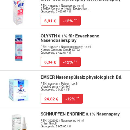
PZN: 4482680 / Nasenspray, 15 ml
STADA Consumer Health Deutschlan...
Grundpreis: € 460,67 / 1l
6,91 €
-12%
**
OLYNTH 0,1% für Erwachsene
Nasendosierspray
PZN: 4300124 / Nasendosierspray, 15 ml
Kenvue Germany GmbH (OTC)
Grundpreis: € 422,67 / 1l
6,34 €
-12%
**
EMSER Nasenspülsalz physiologisch Btl.
PZN: 5961431 / Pulver, 100 St
Uriach Germany GmbH
Grundpreis: € 0,25 / 1St
24,82 €
-12%
**
SCHNUPFEN ENDRINE 0,1% Nasenspray
PZN: 3925052 / Nasenspray, 10 ml
Chiesi GmbH
Grundpreis: € 605,00 / 1l