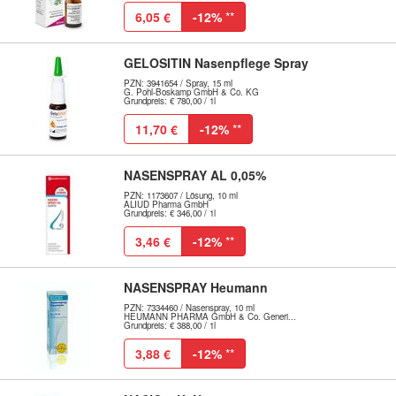
6,05 €
-12%
**
GELOSITIN Nasenpflege Spray
PZN: 3941654 / Spray, 15 ml
G. Pohl-Boskamp GmbH & Co. KG
Grundpreis: € 780,00 / 1l
11,70 €
-12%
**
NASENSPRAY AL 0,05%
PZN: 1173607 / Lösung, 10 ml
ALIUD Pharma GmbH
Grundpreis: € 346,00 / 1l
3,46 €
-12%
**
NASENSPRAY Heumann
PZN: 7334460 / Nasenspray, 10 ml
HEUMANN PHARMA GmbH & Co. Generi...
Grundpreis: € 388,00 / 1l
3,88 €
-12%
**