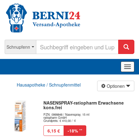
Navig
ein-/
Hausapotheke / Schnupfenmittel
Optionen
NASENSPRAY-ratiopharm Erwachsene
kons.frei
PZN: 0999848 / Nasenspray, 15 ml
ratiopharm GmbH
Grundpreis: € 410,00 / 1l
6,15 €
-18%
**