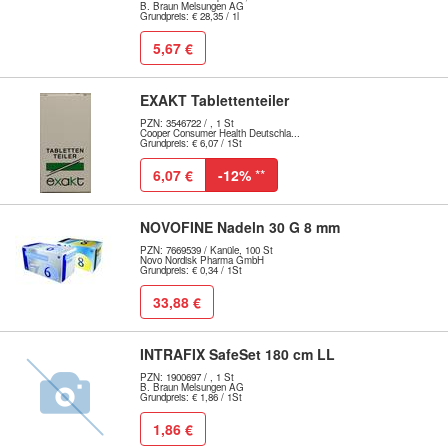
B. Braun Melsungen AG
Grundpreis: € 28,35 / 1l
5,67 €
EXAKT Tablettenteiler
PZN: 3546722 / , 1 St
Cooper Consumer Health Deutschla...
Grundpreis: € 6,07 / 1St
6,07 €
-12%
**
NOVOFINE Nadeln 30 G 8 mm
PZN: 7669539 / Kanüle, 100 St
Novo Nordisk Pharma GmbH
Grundpreis: € 0,34 / 1St
33,88 €
INTRAFIX SafeSet 180 cm LL
PZN: 1900697 / , 1 St
B. Braun Melsungen AG
Grundpreis: € 1,86 / 1St
1,86 €