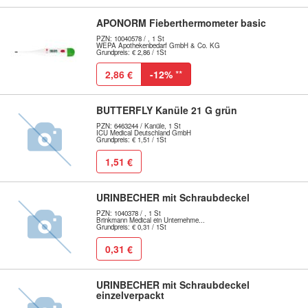
APONORM Fieberthermometer basic
PZN: 10040578 / , 1 St
WEPA Apothekenbedarf GmbH & Co. KG
Grundpreis: € 2,86 / 1St
2,86 €
-12%
**
BUTTERFLY Kanüle 21 G grün
PZN: 6463244 / Kanüle, 1 St
ICU Medical Deutschland GmbH
Grundpreis: € 1,51 / 1St
1,51 €
URINBECHER mit Schraubdeckel
PZN: 1040378 / , 1 St
Brinkmann Medical ein Unternehme...
Grundpreis: € 0,31 / 1St
0,31 €
URINBECHER mit Schraubdeckel
einzelverpackt