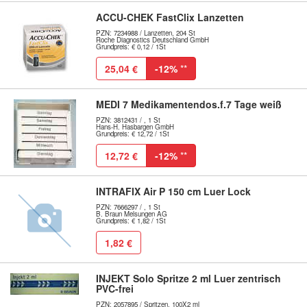
ACCU-CHEK FastClix Lanzetten
PZN: 7234988 / Lanzetten, 204 St
Roche Diagnostics Deutschland GmbH
Grundpreis: € 0,12 / 1St
25,04 €
-12%
**
MEDI 7 Medikamentendos.f.7 Tage weiß
PZN: 3812431 / , 1 St
Hans-H. Hasbargen GmbH
Grundpreis: € 12,72 / 1St
12,72 €
-12%
**
INTRAFIX Air P 150 cm Luer Lock
PZN: 7666297 / , 1 St
B. Braun Melsungen AG
Grundpreis: € 1,82 / 1St
1,82 €
INJEKT Solo Spritze 2 ml Luer zentrisch
PVC-frei
PZN: 2057895 / Spritzen, 100X2 ml