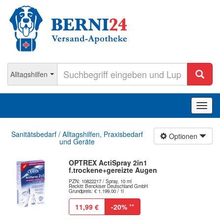
Navig
ein-/
Sanitätsbedarf / Alltagshilfen, Praxisbedarf
Optionen
und Geräte
OPTREX ActiSpray 2in1
f.trockene+gereizte Augen
PZN: 10822217 / Spray, 10 ml
Reckitt Benckiser Deutschland GmbH
Grundpreis: € 1.199,00 / 1l
11,99 €
-20%
**