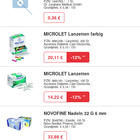
PZN: 1440793 / , 1 St
Dr. Junghans Medical GmbH
Grundpreis: € 0,36 / 1St
0,36 €
MICROLET Lanzetten farbig
PZN: 6691206 / Lanzetten, 200 St
Ascensia Diabetes Care Deutschla...
Grundpreis: € 0,10 / 1St
20,11 €
-12%
**
MICROLET Lanzetten
PZN: 6691181 / Lanzetten, 100 St
Ascensia Diabetes Care Deutschla...
Grundpreis: € 0,14 / 1St
14,22 €
-12%
**
NOVOFINE Nadeln 32 G 6 mm
PZN: 5049790 / Kanüle, 100 St
Novo Nordisk Pharma GmbH
Grundpreis: € 0,34 / 1St
33,88 €