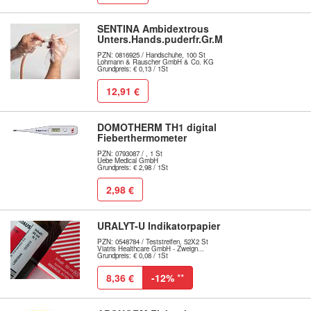
SENTINA Ambidextrous
Unters.Hands.puderfr.Gr.M
PZN: 0816925 / Handschuhe, 100 St
Lohmann & Rauscher GmbH & Co. KG
Grundpreis: € 0,13 / 1St
12,91 €
DOMOTHERM TH1 digital
Fieberthermometer
PZN: 0793087 / , 1 St
Uebe Medical GmbH
Grundpreis: € 2,98 / 1St
2,98 €
URALYT-U Indikatorpapier
PZN: 0548784 / Teststreifen, 52X2 St
Viatris Healthcare GmbH - Zweign...
Grundpreis: € 0,08 / 1St
8,36 €
-12%
**