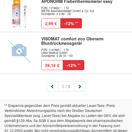
APONORM Fieberthermometer easy
PZN: 1174802 / , 1 St
WEPA Apothekenbedarf GmbH & Co. KG
Grundpreis: € 2,99 / 1St
2,99 €
-12%
**
VISOMAT comfort eco Oberarm
Blutdruckmessgerät
PZN: 1147685 / , 1 St
Uebe Medical GmbH
Grundpreis: € 39,16 / 1St
39,16 €
-12%
**
(aktuell)
1
/ 3
** Ersparnis gegenüber dem Preis gemäß aktueller Lauer-Taxe. Preis:
Verbindlicher Abrechnungspreis nach der Großen Deutschen
Spezialitätentaxe (sog. Lauer-Taxe) bei Abgabe zu Lasten der GKV, die sich
gemäß §129 Abs. 5a SGB V aus dem Abgabepreis des pharmazeutischen
Unternehmens und der Arzneimittelpreisverordnung in der Fassung zum
31.12.2003 ergibt. Bei nicht verschreibungspflichtigen Arzneimitteln ist dieser