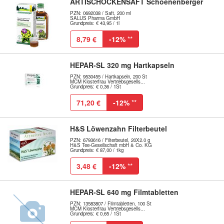
ARTISCHOCKENSAFT Schoenenberger
PZN: 0692038 / Saft, 200 ml
SALUS Pharma GmbH
Grundpreis: € 43,95 / 1l
8,79 €
-12%
**
HEPAR-SL 320 mg Hartkapseln
PZN: 9530455 / Hartkapseln, 200 St
MCM Klosterfrau Vertriebsgesells...
Grundpreis: € 0,36 / 1St
71,20 €
-12%
**
H&S Löwenzahn Filterbeutel
PZN: 6793616 / Filterbeutel, 20X2.0 g
H&S Tee-Gesellschaft mbH & Co. KG
Grundpreis: € 87,00 / 1kg
3,48 €
-12%
**
HEPAR-SL 640 mg Filmtabletten
PZN: 13583807 / Filmtabletten, 100 St
MCM Klosterfrau Vertriebsgesells...
Grundpreis: € 0,65 / 1St