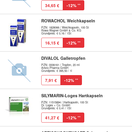
34,65 €
-12%
**
ROWACHOL Weichkapseln
PZN: 1828066 / Weichkapseln, 100 St
Rowa Wagner GmbH & Co. KG
Grundpreis: € 0,16 / 1St
16,15 €
-12%
**
DIVALOL Galletropfen
PZN: 0006161 / Tropfen, 20 ml
Aristo Pharma GmbH
Grundpreis: € 395,50 / 1l
7,91 €
-12%
**
SILYMARIN-Loges Hartkapseln
PZN: 11515894 / Hartkapseln, 100 St
Dr. Loges + Co. GmbH
Grundpreis: € 0,41 / 1St
41,27 €
-12%
**