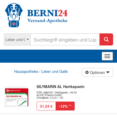
Navig
ein-/
Hausapotheke / Leber und Galle
Optionen
SILYMARIN AL Hartkapseln
PZN: 0966702 / Hartkapseln, 100 St
ALIUD Pharma GmbH
Grundpreis: € 0,31 / 1St
31,24 €
-12%
**