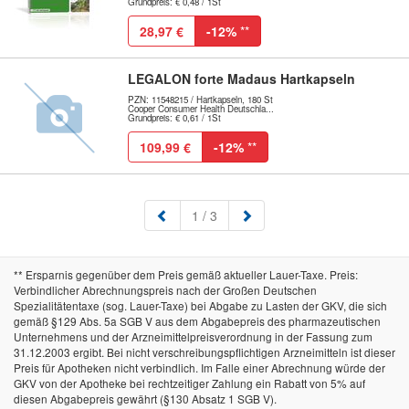
Grundpreis: € 0,48 / 1St
28,97 €
-12%
**
LEGALON forte Madaus Hartkapseln
PZN: 11548215 / Hartkapseln, 180 St
Cooper Consumer Health Deutschla...
Grundpreis: € 0,61 / 1St
109,99 €
-12%
**
(aktuell)
1
/ 3
** Ersparnis gegenüber dem Preis gemäß aktueller Lauer-Taxe. Preis:
Verbindlicher Abrechnungspreis nach der Großen Deutschen
Spezialitätentaxe (sog. Lauer-Taxe) bei Abgabe zu Lasten der GKV, die sich
gemäß §129 Abs. 5a SGB V aus dem Abgabepreis des pharmazeutischen
Unternehmens und der Arzneimittelpreisverordnung in der Fassung zum
31.12.2003 ergibt. Bei nicht verschreibungspflichtigen Arzneimitteln ist dieser
Preis für Apotheken nicht verbindlich. Im Falle einer Abrechnung würde der
GKV von der Apotheke bei rechtzeitiger Zahlung ein Rabatt von 5% auf
diesen Abgabepreis gewährt (§130 Absatz 1 SGB V).