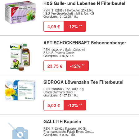
H&S Galle- und Lebertee N Filterbeutel
PZN: 3112389 / Filterbeutel, 20X2.0 g
H&S Tee-Gesellschaft mbH & Co. KG
Grundpreis: € 102,25 / 1kg
4,09 €
-12%
**
ARTISCHOCKENSAFT Schoenenberger
PZN: 0692044 / Saft, 3X200 ml
SALUS Pharma GmbH
Grundpreis: € 39,58 / 1l
23,75 €
-12%
**
SIDROGA Löwenzahn Tee Filterbeutel
PZN: 3018182 / Tee, 20X1.5 g
Uriach Germany GmbH
Grundpreis: € 167,33 / 1kg
5,02 €
-12%
**
GALLITH Kapseln
PZN: 7193462 / Kapseln, 100 St
Pharmazeutische Fabrik Evers Gmb...
Grundpreis: € 0,35 / 1St