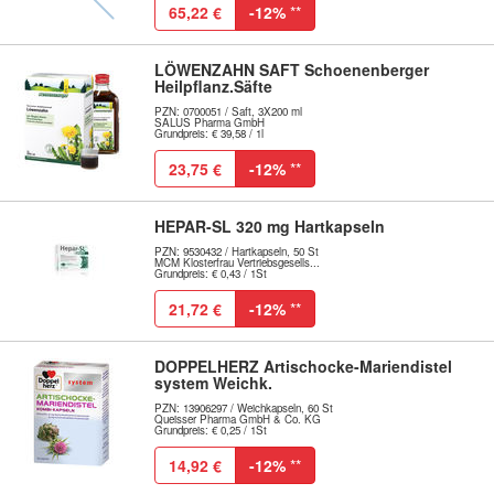
65,22 €
-12%
**
LÖWENZAHN SAFT Schoenenberger
Heilpflanz.Säfte
PZN: 0700051 / Saft, 3X200 ml
SALUS Pharma GmbH
Grundpreis: € 39,58 / 1l
23,75 €
-12%
**
HEPAR-SL 320 mg Hartkapseln
PZN: 9530432 / Hartkapseln, 50 St
MCM Klosterfrau Vertriebsgesells...
Grundpreis: € 0,43 / 1St
21,72 €
-12%
**
DOPPELHERZ Artischocke-Mariendistel
system Weichk.
PZN: 13906297 / Weichkapseln, 60 St
Queisser Pharma GmbH & Co. KG
Grundpreis: € 0,25 / 1St
14,92 €
-12%
**