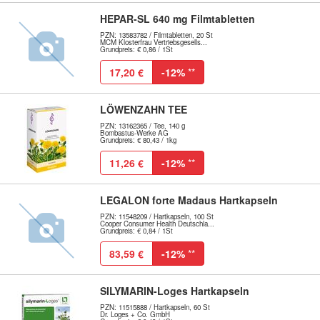
HEPAR-SL 640 mg Filmtabletten
PZN: 13583782 / Filmtabletten, 20 St
MCM Klosterfrau Vertriebsgesells...
Grundpreis: € 0,86 / 1St
17,20 €
-12%
**
LÖWENZAHN TEE
PZN: 13162365 / Tee, 140 g
Bombastus-Werke AG
Grundpreis: € 80,43 / 1kg
11,26 €
-12%
**
LEGALON forte Madaus Hartkapseln
PZN: 11548209 / Hartkapseln, 100 St
Cooper Consumer Health Deutschla...
Grundpreis: € 0,84 / 1St
83,59 €
-12%
**
SILYMARIN-Loges Hartkapseln
PZN: 11515888 / Hartkapseln, 60 St
Dr. Loges + Co. GmbH