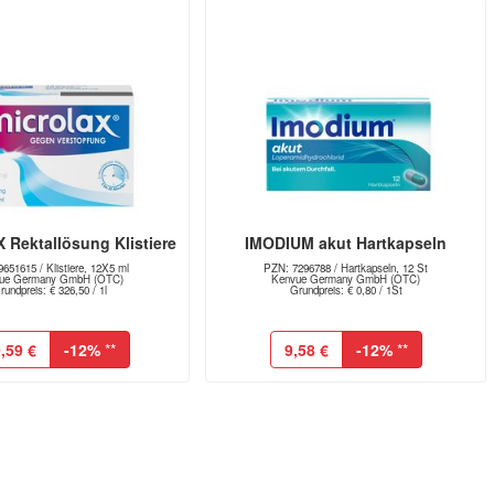
Rektallösung Klistiere
IMODIUM akut Hartkapseln
651615 / Klistiere, 12X5 ml
PZN: 7296788 / Hartkapseln, 12 St
ue Germany GmbH (OTC)
Kenvue Germany GmbH (OTC)
rundpreis: € 326,50 / 1l
Grundpreis: € 0,80 / 1St
,59 €
-12%
**
9,58 €
-12%
**