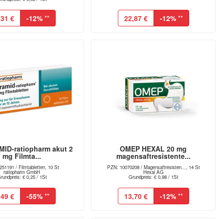
,31 €
-12%
**
22,87 €
-12%
**
ID-ratiopharm akut 2
OMEP HEXAL 20 mg
mg Filmta...
magensaftresistente...
51191 / Filmtabletten, 10 St
PZN: 10070208 / Magensaftresisten..., 14 St
ratiopharm GmbH
Hexal AG
rundpreis: € 0,25 / 1St
Grundpreis: € 0,98 / 1St
,49 €
-55%
**
13,70 €
-12%
**