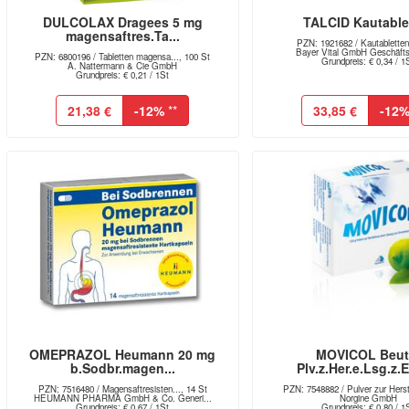
DULCOLAX Dragees 5 mg
TALCID Kautable
magensaftres.Ta...
PZN: 1921682 / Kautabletten
Bayer Vital GmbH Geschäftsb
PZN: 6800196 / Tabletten magensa..., 100 St
Grundpreis: € 0,34 / 1
A. Nattermann & Cie GmbH
Grundpreis: € 0,21 / 1St
21,38 €
-12%
**
33,85 €
-12
OMEPRAZOL Heumann 20 mg
MOVICOL Beut
b.Sodbr.magen...
Plv.z.Her.e.Lsg.z.E
PZN: 7516480 / Magensaftresisten..., 14 St
PZN: 7548882 / Pulver zur Herst
HEUMANN PHARMA GmbH & Co. Generi...
Norgine GmbH
Grundpreis: € 0,67 / 1St
Grundpreis: € 0,80 / 1