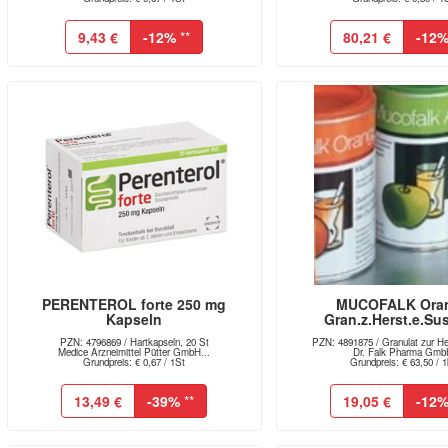
9,43 €
-12%
**
80,21 €
-12
PERENTEROL forte 250 mg
MUCOFALK Ora
Kapseln
Gran.z.Herst.e.Sus
PZN: 4796869 / Hartkapseln, 20 St
PZN: 4891875 / Granulat zur Her
Medice Arzneimittel Pütter GmbH...
Dr. Falk Pharma Gm
Grundpreis: € 0,67 / 1St
Grundpreis: € 63,50 / 
13,49 €
-39%
**
19,05 €
-12