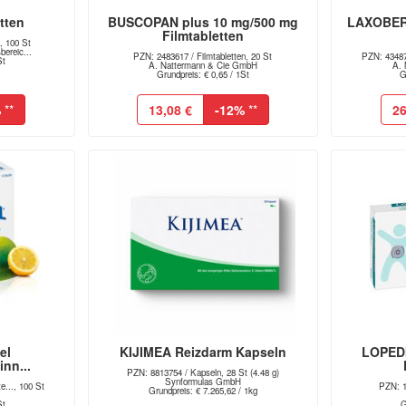
tten
BUSCOPAN plus 10 mg/500 mg
LAXOBERA
Filmtabletten
, 100 St
ereic...
PZN: 2483617 / Filmtabletten, 20 St
PZN: 43487
St
A. Nattermann & Cie GmbH
A. 
Grundpreis: € 0,65 / 1St
G
%
**
13,08 €
-12%
**
26
el
KIJIMEA Reizdarm Kapseln
LOPEDI
inn...
PZN: 8813754 / Kapseln, 28 St (4.48 g)
Synformulas GmbH
e..., 100 St
PZN: 1
Grundpreis: € 7.265,62 / 1kg
St
G