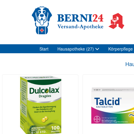
Start
Hausapotheke
(27)
Körperpflege
Hau