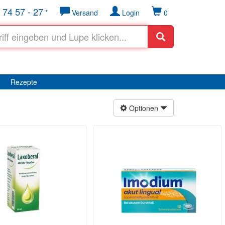
 74 57 - 27
*
Versand
Login
0
Rezepte
Optionen