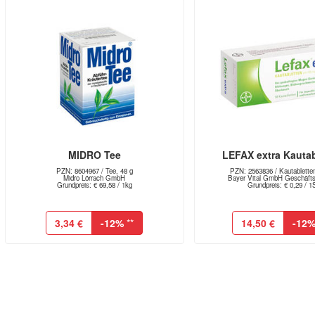
MIDRO Tee
LEFAX extra Kautab
PZN: 8604967 / Tee, 48 g
PZN: 2563836 / Kautabletten
Midro Lörrach GmbH
Bayer Vital GmbH Geschäftsb
Grundpreis: € 69,58 / 1kg
Grundpreis: € 0,29 / 1
3,34 €
-12%
**
14,50 €
-12