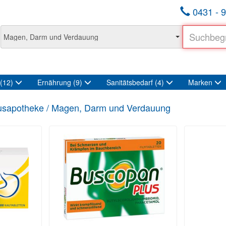
0431 - 9
(12)
Ernährung
(9)
Sanitätsbedarf
(4)
Marken
sapotheke / Magen, Darm und Verdauung