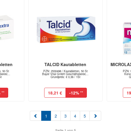
letten
TALCID Kautabletten
MICROLAX 
, 50 St
PZN: 2530498 / Kautabletten, 50 St
PZN: 9
ereic...
Bayer Vital GmbH Geschäftsbereic...
Kenv
St
Grundpreis: € 0,36 / 1St
G
%
**
18,21 €
-12%
**
19
(aktuell)
1
2
3
4
5
Seite 1 von 5