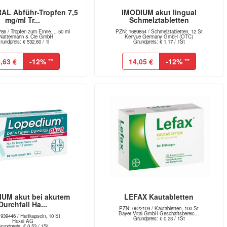
L Abführ-Tropfen 7,5
IMODIUM akut lingual
mg/ml Tr...
Schmelztabletten
86 / Tropfen zum Einne..., 50 ml
PZN: 1689854 / Schmelztabletten, 12 St
Nattermann & Cie GmbH
Kenvue Germany GmbH (OTC)
rundpreis: € 532,60 / 1l
Grundpreis: € 1,17 / 1St
,63 €
-12%
**
14,05 €
-12%
**
UM akut bei akutem
LEFAX Kautabletten
Durchfall Ha...
PZN: 0622109 / Kautabletten, 100 St
Bayer Vital GmbH Geschäftsbereic...
939446 / Hartkapseln, 10 St
Grundpreis: € 0,23 / 1St
Hexal AG
rundpreis: € 0,53 / 1St