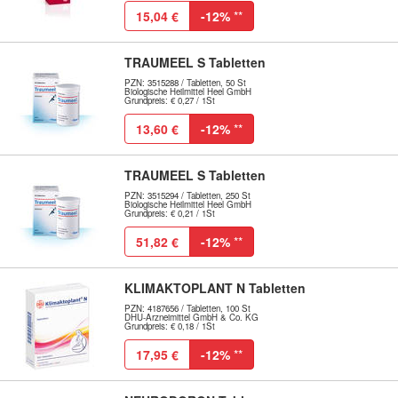
15,04 €
-12%
**
TRAUMEEL S Tabletten
PZN: 3515288 / Tabletten, 50 St
Biologische Heilmittel Heel GmbH
Grundpreis: € 0,27 / 1St
13,60 €
-12%
**
TRAUMEEL S Tabletten
PZN: 3515294 / Tabletten, 250 St
Biologische Heilmittel Heel GmbH
Grundpreis: € 0,21 / 1St
51,82 €
-12%
**
KLIMAKTOPLANT N Tabletten
PZN: 4187656 / Tabletten, 100 St
DHU-Arzneimittel GmbH & Co. KG
Grundpreis: € 0,18 / 1St
17,95 €
-12%
**