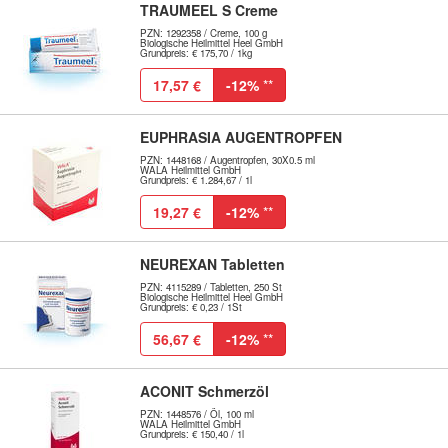
TRAUMEEL S Creme
PZN: 1292358 / Creme, 100 g
Biologische Heilmittel Heel GmbH
Grundpreis: € 175,70 / 1kg
17,57 €
-12%
**
EUPHRASIA AUGENTROPFEN
PZN: 1448168 / Augentropfen, 30X0.5 ml
WALA Heilmittel GmbH
Grundpreis: € 1.284,67 / 1l
19,27 €
-12%
**
NEUREXAN Tabletten
PZN: 4115289 / Tabletten, 250 St
Biologische Heilmittel Heel GmbH
Grundpreis: € 0,23 / 1St
56,67 €
-12%
**
ACONIT Schmerzöl
PZN: 1448576 / Öl, 100 ml
WALA Heilmittel GmbH
Grundpreis: € 150,40 / 1l