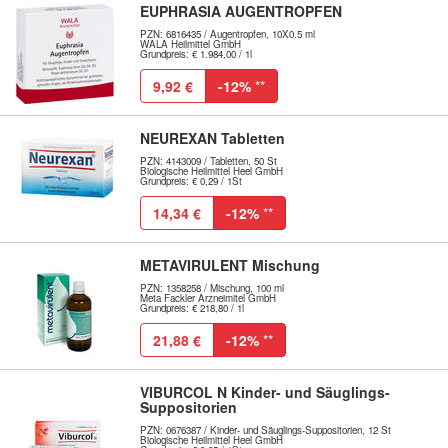
EUPHRASIA AUGENTROPFEN
PZN: 6816435 / Augentropfen, 10X0.5 ml
WALA Heilmittel GmbH
Grundpreis: € 1.984,00 / 1l
9,92 €
-12%
**
NEUREXAN Tabletten
PZN: 4143009 / Tabletten, 50 St
Biologische Heilmittel Heel GmbH
Grundpreis: € 0,29 / 1St
14,34 €
-12%
**
METAVIRULENT Mischung
PZN: 1358258 / Mischung, 100 ml
Meta Fackler Arzneimitel GmbH
Grundpreis: € 218,80 / 1l
21,88 €
-12%
**
VIBURCOL N Kinder- und Säuglings-
Suppositorien
PZN: 0676387 / Kinder- und Säuglings-Suppositorien, 12 St
Biologische Heilmittel Heel GmbH