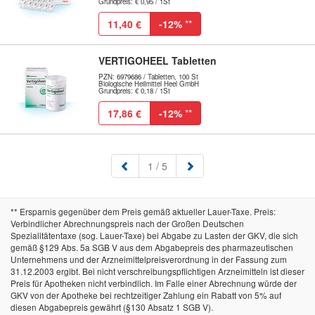
Grundpreis: € 0,95 / 1St
11,40 €
-12%
**
VERTIGOHEEL Tabletten
PZN: 6979686 / Tabletten, 100 St
Biologische Heilmittel Heel GmbH
Grundpreis: € 0,18 / 1St
17,86 €
-12%
**
(aktuell)
1
/ 5
** Ersparnis gegenüber dem Preis gemäß aktueller Lauer-Taxe. Preis:
Verbindlicher Abrechnungspreis nach der Großen Deutschen
Spezialitätentaxe (sog. Lauer-Taxe) bei Abgabe zu Lasten der GKV, die sich
gemäß §129 Abs. 5a SGB V aus dem Abgabepreis des pharmazeutischen
Unternehmens und der Arzneimittelpreisverordnung in der Fassung zum
31.12.2003 ergibt. Bei nicht verschreibungspflichtigen Arzneimitteln ist dieser
Preis für Apotheken nicht verbindlich. Im Falle einer Abrechnung würde der
GKV von der Apotheke bei rechtzeitiger Zahlung ein Rabatt von 5% auf
diesen Abgabepreis gewährt (§130 Absatz 1 SGB V).