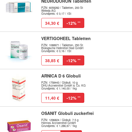
NEURODORON Tabletten
PZN: 6059282 / Tabletten, 200 St
Weleda AG
Grundpreis: € 0,17 / 1St
34,30 €
-12%
**
VERTIGOHEEL Tabletten
PZN: 1088971 / Tabletten, 250 St
Biologische Heilmittel Heel GmbH
Grundpreis: € 0,16 / 1St
38,85 €
-12%
**
ARNICA D 6 Globuli
PZN: 1758443 / Globuli, 10 g
DHU-Arzneimittel GmbH & Co. KG
Grundpreis: € 1.140,00 / 1kg
11,40 €
-12%
**
OSANIT Globuli zuckerfrei
PZN: 1296824 / Globuli, 7.5 g
Hermes Arzneimittel GmbH
Grundpreis: € 1.286,67 / 1kg