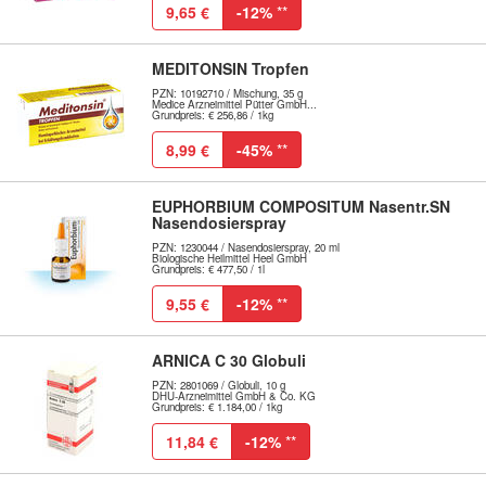
9,65 €
-12%
**
MEDITONSIN Tropfen
PZN: 10192710 / Mischung, 35 g
Medice Arzneimittel Pütter GmbH...
Grundpreis: € 256,86 / 1kg
8,99 €
-45%
**
EUPHORBIUM COMPOSITUM Nasentr.SN
Nasendosierspray
PZN: 1230044 / Nasendosierspray, 20 ml
Biologische Heilmittel Heel GmbH
Grundpreis: € 477,50 / 1l
9,55 €
-12%
**
ARNICA C 30 Globuli
PZN: 2801069 / Globuli, 10 g
DHU-Arzneimittel GmbH & Co. KG
Grundpreis: € 1.184,00 / 1kg
11,84 €
-12%
**