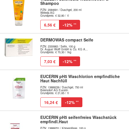
Shampoo
PZN: 2084691 / Duschgel, 200 ml
Weleda AG
Grundpreis: € 32,80 / 1l
6,56 €
-12%
**
DERMOWAS compact Seife
PZN: 2330983 / Seife, 100 g
Dr. August Wolff GmbH & Co. KG A...
Grundpreis: € 70,30 / 1kg
7,03 €
-12%
**
EUCERIN pH5 Waschlotion empfindliche
Haut Nachfüll
PZN: 13889239 / Duschgel, 750 ml
Beiersdorf AG Eucerin
Grundpreis: € 21,65 / 1l
16,24 €
-12%
**
EUCERIN pH5 seifenfreies Waschstück
empfindl.Haut
PZN: 13889251 / Körperpflege, 100 g