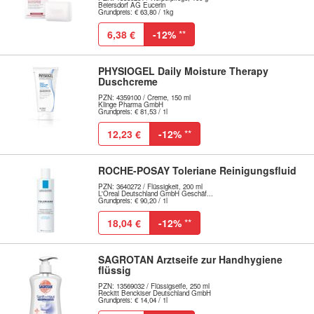
Beiersdorf AG Eucerin
Grundpreis: € 63,80 / 1kg
6,38 €
-12%
**
PHYSIOGEL Daily Moisture Therapy
Duschcreme
PZN: 4359100 / Creme, 150 ml
Klinge Pharma GmbH
Grundpreis: € 81,53 / 1l
12,23 €
-12%
**
ROCHE-POSAY Toleriane Reinigungsfluid
PZN: 3640272 / Flüssigkeit, 200 ml
L'Oreal Deutschland GmbH Geschäf...
Grundpreis: € 90,20 / 1l
18,04 €
-12%
**
SAGROTAN Arztseife zur Handhygiene
flüssig
PZN: 13569032 / Flüssigseife, 250 ml
Reckitt Benckiser Deutschland GmbH
Grundpreis: € 14,04 / 1l