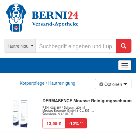
Navig
ein-/
Körperpflege / Hautreinigung
Optionen
DERMASENCE Mousse Reinigungsschaum
PZN: 0021367 / Schaum, 200 ml
Medicos Kosmetik GmbH & Co. KG -...
Grundpreis: € 67,75 / 1l
13,55 €
-12%
**