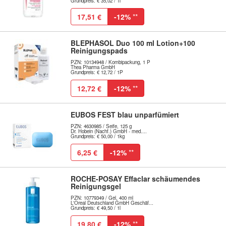
Grundpreis: € 35,02 / 1l
17,51 €
-12%
**
BLEPHASOL Duo 100 ml Lotion+100
Reinigungspads
PZN: 10134948 / Kombipackung, 1 P
Thea Pharma GmbH
Grundpreis: € 12,72 / 1P
12,72 €
-12%
**
EUBOS FEST blau unparfümiert
PZN: 4630985 / Seife, 125 g
Dr. Hobein (Nachf.) GmbH - med....
Grundpreis: € 50,00 / 1kg
6,25 €
-12%
**
ROCHE-POSAY Effaclar schäumendes
Reinigungsgel
PZN: 10779349 / Gel, 400 ml
L'Oreal Deutschland GmbH Geschäf...
Grundpreis: € 49,50 / 1l
19,80 €
-12%
**