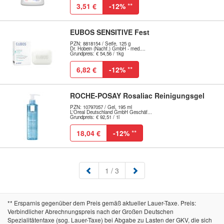
3,51 €
-12%
**
EUBOS SENSITIVE Fest
PZN: 8818154 / Seife, 125 g
Dr. Hobein (Nachf.) GmbH - med....
Grundpreis: € 54,56 / 1kg
6,82 €
-12%
**
ROCHE-POSAY Rosaliac Reinigungsgel
PZN: 10797057 / Gel, 195 ml
L'Oreal Deutschland GmbH Geschäf...
Grundpreis: € 92,51 / 1l
18,04 €
-12%
**
(aktuell)
1
/ 3
** Ersparnis gegenüber dem Preis gemäß aktueller Lauer-Taxe. Preis:
Verbindlicher Abrechnungspreis nach der Großen Deutschen
Spezialitätentaxe (sog. Lauer-Taxe) bei Abgabe zu Lasten der GKV, die sich