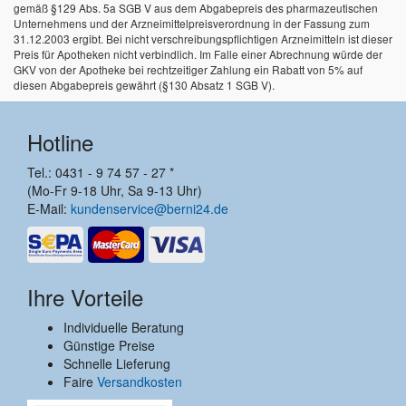
gemäß §129 Abs. 5a SGB V aus dem Abgabepreis des pharmazeutischen
Unternehmens und der Arzneimittelpreisverordnung in der Fassung zum
31.12.2003 ergibt. Bei nicht verschreibungspflichtigen Arzneimitteln ist dieser
Preis für Apotheken nicht verbindlich. Im Falle einer Abrechnung würde der
GKV von der Apotheke bei rechtzeitiger Zahlung ein Rabatt von 5% auf
diesen Abgabepreis gewährt (§130 Absatz 1 SGB V).
Hotline
Tel.: 0431 - 9 74 57 - 27 *
(Mo-Fr 9-18 Uhr, Sa 9-13 Uhr)
E-Mail:
kundenservice@berni24.de
Ihre Vorteile
Individuelle Beratung
Günstige Preise
Schnelle Lieferung
Faire
Versandkosten