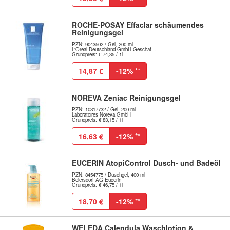
ROCHE-POSAY Effaclar schäumendes
Reinigungsgel
PZN: 9043502 / Gel, 200 ml
L'Oreal Deutschland GmbH Geschäf...
Grundpreis: € 74,35 / 1l
14,87 €
-12%
**
NOREVA Zeniac Reinigungsgel
PZN: 10317732 / Gel, 200 ml
Laboratoires Noreva GmbH
Grundpreis: € 83,15 / 1l
16,63 €
-12%
**
EUCERIN AtopiControl Dusch- und Badeöl
PZN: 8454775 / Duschgel, 400 ml
Beiersdorf AG Eucerin
Grundpreis: € 46,75 / 1l
18,70 €
-12%
**
WELEDA Calendula Waschlotion &