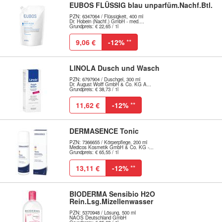
EUBOS FLÜSSIG blau unparfüm.Nachf.Btl.
PZN: 6347064 / Flüssigkeit, 400 ml
Dr. Hobein (Nachf.) GmbH - med....
Grundpreis: € 22,65 / 1l
9,06 €
-12%
**
LINOLA Dusch und Wasch
PZN: 6797904 / Duschgel, 300 ml
Dr. August Wolff GmbH & Co. KG A...
Grundpreis: € 38,73 / 1l
11,62 €
-12%
**
DERMASENCE Tonic
PZN: 7366655 / Körperpflege, 200 ml
Medicos Kosmetik GmbH & Co. KG -...
Grundpreis: € 65,55 / 1l
13,11 €
-12%
**
BIODERMA Sensibio H2O
Rein.Lsg.Mizellenwasser
PZN: 5370948 / Lösung, 500 ml
NAOS Deutschland GmbH