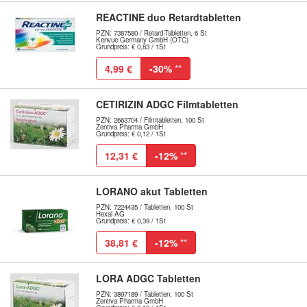
REACTINE duo Retardtabletten
PZN: 7387580 / Retard-Tabletten, 6 St
Kenvue Germany GmbH (OTC)
Grundpreis: € 0,83 / 1St
4,99 €
-30%
**
CETIRIZIN ADGC Filmtabletten
PZN: 2663704 / Filmtabletten, 100 St
Zentiva Pharma GmbH
Grundpreis: € 0,12 / 1St
12,31 €
-12%
**
LORANO akut Tabletten
PZN: 7224435 / Tabletten, 100 St
Hexal AG
Grundpreis: € 0,39 / 1St
38,81 €
-12%
**
LORA ADGC Tabletten
PZN: 3897189 / Tabletten, 100 St
Zentiva Pharma GmbH