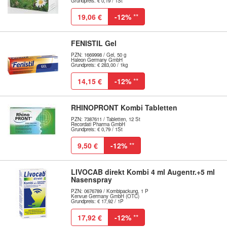
Grundpreis: € 0,19 / 1St
19,06 €
-12%
**
FENISTIL Gel
PZN: 1669998 / Gel, 50 g
Haleon Germany GmbH
Grundpreis: € 283,00 / 1kg
14,15 €
-12%
**
RHINOPRONT Kombi Tabletten
PZN: 7387611 / Tabletten, 12 St
Recordati Pharma GmbH
Grundpreis: € 0,79 / 1St
9,50 €
-12%
**
LIVOCAB direkt Kombi 4 ml Augentr.+5 ml
Nasenspray
PZN: 0676789 / Kombipackung, 1 P
Kenvue Germany GmbH (OTC)
Grundpreis: € 17,92 / 1P
17,92 €
-12%
**