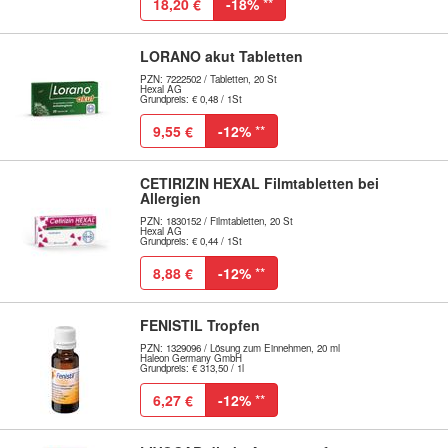
18,20 €
-18%
**
LORANO akut Tabletten
PZN: 7222502 / Tabletten, 20 St
Hexal AG
Grundpreis: € 0,48 / 1St
9,55 €
-12%
**
CETIRIZIN HEXAL Filmtabletten bei
Allergien
PZN: 1830152 / Filmtabletten, 20 St
Hexal AG
Grundpreis: € 0,44 / 1St
8,88 €
-12%
**
FENISTIL Tropfen
PZN: 1329096 / Lösung zum Einnehmen, 20 ml
Haleon Germany GmbH
Grundpreis: € 313,50 / 1l
6,27 €
-12%
**