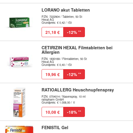
LORANO akut Tabletten
PZN: 7222904 / Tabletten, 50 St
Hexal AG
Grundpreis: € 0,42 / 1St
21,18 €
-12%
**
CETIRIZIN HEXAL Filmtabletten bei
Allergien
PZN: 1830169 / Filmtabletten, 50 St
Hexal AG
Grundpreis: € 0,40 / 1St
19,96 €
-12%
**
RATIOALLERG Heuschnupfenspray
PZN: 0704014 / Nasenspray, 10 ml
ratiopharm GmbH
Grundpreis: € 1.008,00 / 1l
10,08 €
-18%
**
FENISTIL Gel