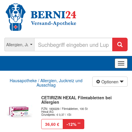
Navig
ein-/
Hausapotheke / Allergien, Juckreiz und
Optionen
Ausschlag
CETIRIZIN HEXAL Filmtabletten bei
Allergien
PZN: 1830229 / Filmtabletten, 100 St
Hexal AG
Grundpreis: € 0,37 / 1St
36,60 €
-12%
**