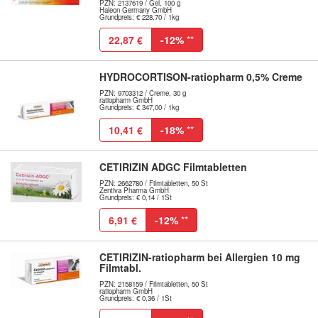
PZN: 2137619 / Gel, 100 g
Haleon Germany GmbH
Grundpreis: € 228,70 / 1kg
22,87 €
-12%
**
HYDROCORTISON-ratiopharm 0,5% Creme
PZN: 9703312 / Creme, 30 g
ratiopharm GmbH
Grundpreis: € 347,00 / 1kg
10,41 €
-18%
**
CETIRIZIN ADGC Filmtabletten
PZN: 2662780 / Filmtabletten, 50 St
Zentiva Pharma GmbH
Grundpreis: € 0,14 / 1St
6,91 €
-12%
**
CETIRIZIN-ratiopharm bei Allergien 10 mg
Filmtabl.
PZN: 2158159 / Filmtabletten, 50 St
ratiopharm GmbH
Grundpreis: € 0,36 / 1St