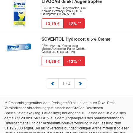
LIVOCAB direkt Augentropfen
PZN: 0676714 / Augentropfen, 4 ml
Kenvue Germany GmbH (OTC)
Grundpreis: € 3.297,50 / 1l
13,19 €
-12%
**
SOVENTOL Hydrocort 0,5% Creme
PZN: 4465138 / Creme, 30 g
Medice Arzneimittel Pütter GmbH...
Grundpreis: € 495,33 / 1kg
14,86 €
-12%
**
(aktuell)
1
/ 4
** Ersparnis gegenüber dem Preis gemäß aktueller Lauer-Taxe. Preis:
Verbindlicher Abrechnungspreis nach der Großen Deutschen
Spezialitätentaxe (sog. Lauer-Taxe) bei Abgabe zu Lasten der GKV, die sich
gemäß §129 Abs. 5a SGB V aus dem Abgabepreis des pharmazeutischen
Unternehmens und der Arzneimittelpreisverordnung in der Fassung zum
31.12.2003 ergibt. Bei nicht verschreibungspflichtigen Arzneimitteln ist dieser
Preis für Apotheken nicht verbindlich. Im Falle einer Abrechnung würde der