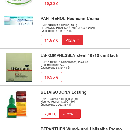
10,25 €
PANTHENOL Heumann Creme
PZN: 3491961 / Creme, 100 g
HEUMANN PHARMA GmbH & Co. Generi...
Grundpreis: € 118,70 / 1kg
11,87 €
-12%
**
ES-KOMPRESSEN steril 10x10 cm 8fach
PZN: 1407086 / Kompressen, 25X2 St
Paul Hartmann AG
Grundpreis: € 0,34 / 1St
16,95 €
BETAISODONA Lösung
PZN: 1931491 / Lösung, 30 ml
Hermes Arzneimittel GmbH
Grundpreis: € 263,33 / 1l
7,90 €
-12%
**
BEPANTHEN Wund- und Heilsalbe Promo