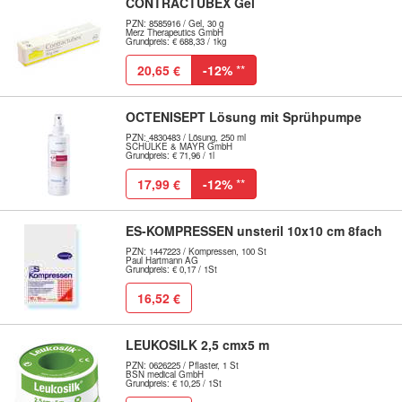
CONTRACTUBEX Gel
PZN: 8585916 / Gel, 30 g
Merz Therapeutics GmbH
Grundpreis: € 688,33 / 1kg
20,65 €
-12%
**
OCTENISEPT Lösung mit Sprühpumpe
PZN: 4830483 / Lösung, 250 ml
SCHÜLKE & MAYR GmbH
Grundpreis: € 71,96 / 1l
17,99 €
-12%
**
ES-KOMPRESSEN unsteril 10x10 cm 8fach
PZN: 1447223 / Kompressen, 100 St
Paul Hartmann AG
Grundpreis: € 0,17 / 1St
16,52 €
LEUKOSILK 2,5 cmx5 m
PZN: 0626225 / Pflaster, 1 St
BSN medical GmbH
Grundpreis: € 10,25 / 1St