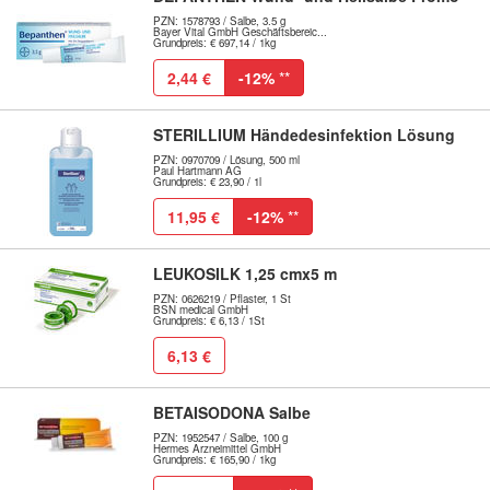
PZN: 1578793 / Salbe, 3.5 g
Bayer Vital GmbH Geschäftsbereic...
Grundpreis: € 697,14 / 1kg
2,44 €
-12%
**
STERILLIUM Händedesinfektion Lösung
PZN: 0970709 / Lösung, 500 ml
Paul Hartmann AG
Grundpreis: € 23,90 / 1l
11,95 €
-12%
**
LEUKOSILK 1,25 cmx5 m
PZN: 0626219 / Pflaster, 1 St
BSN medical GmbH
Grundpreis: € 6,13 / 1St
6,13 €
BETAISODONA Salbe
PZN: 1952547 / Salbe, 100 g
Hermes Arzneimittel GmbH
Grundpreis: € 165,90 / 1kg