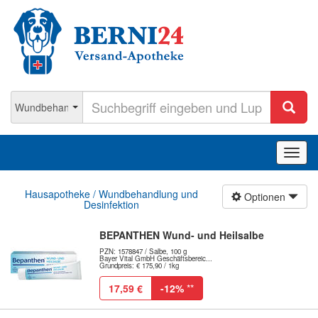
Navig
ein-/
Hausapotheke / Wundbehandlung und
Optionen
Desinfektion
BEPANTHEN Wund- und Heilsalbe
PZN: 1578847 / Salbe, 100 g
Bayer Vital GmbH Geschäftsbereic...
Grundpreis: € 175,90 / 1kg
17,59 €
-12%
**