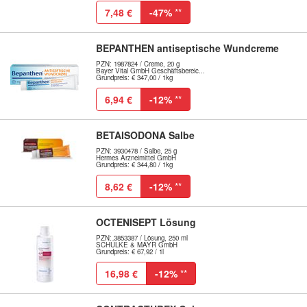
7,48 €
-47%
**
BEPANTHEN antiseptische Wundcreme
PZN: 1987824 / Creme, 20 g
Bayer Vital GmbH Geschäftsbereic...
Grundpreis: € 347,00 / 1kg
6,94 €
-12%
**
BETAISODONA Salbe
PZN: 3930478 / Salbe, 25 g
Hermes Arzneimittel GmbH
Grundpreis: € 344,80 / 1kg
8,62 €
-12%
**
OCTENISEPT Lösung
PZN: 3853387 / Lösung, 250 ml
SCHÜLKE & MAYR GmbH
Grundpreis: € 67,92 / 1l
16,98 €
-12%
**