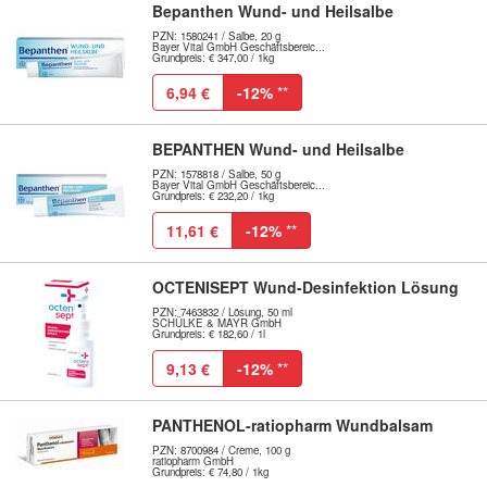
Bepanthen Wund- und Heilsalbe
PZN: 1580241 / Salbe, 20 g
Bayer Vital GmbH Geschäftsbereic...
Grundpreis: € 347,00 / 1kg
6,94 €
-12%
**
BEPANTHEN Wund- und Heilsalbe
PZN: 1578818 / Salbe, 50 g
Bayer Vital GmbH Geschäftsbereic...
Grundpreis: € 232,20 / 1kg
11,61 €
-12%
**
OCTENISEPT Wund-Desinfektion Lösung
PZN: 7463832 / Lösung, 50 ml
SCHÜLKE & MAYR GmbH
Grundpreis: € 182,60 / 1l
9,13 €
-12%
**
PANTHENOL-ratiopharm Wundbalsam
PZN: 8700984 / Creme, 100 g
ratiopharm GmbH
Grundpreis: € 74,80 / 1kg