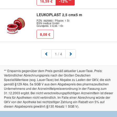
16,59 €
-12%
**
LEUKOPLAST 2,5 cmx5 m
PZN: 0625993 / Pflaster, 1 St
BSN medical GmbH
Grundpreis: € 8,08 / 1St
8,08 €
(aktuell)
1
/ 4
** Ersparnis gegenüber dem Preis gemäß aktueller Lauer-Taxe. Preis:
Verbindlicher Abrechnungspreis nach der Großen Deutschen
Spezialitätentaxe (sog. Lauer-Taxe) bei Abgabe zu Lasten der GKV, die sich
gemäß §129 Abs. 5a SGB V aus dem Abgabepreis des pharmazeutischen
Unternehmens und der Arzneimittelpreisverordnung in der Fassung zum
31.12.2003 ergibt. Bei nicht verschreibungspflichtigen Arzneimitteln ist dieser
Preis für Apotheken nicht verbindlich. Im Falle einer Abrechnung würde der
GKV von der Apotheke bei rechtzeitiger Zahlung ein Rabatt von 5% auf
diesen Abgabepreis gewährt (§130 Absatz 1 SGB V).