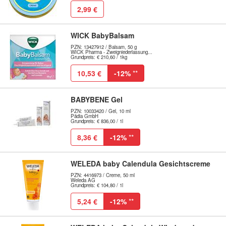
2,99 €
WICK BabyBalsam
PZN: 13427912 / Balsam, 50 g
WICK Pharma - Zweigniederlassung...
Grundpreis: € 210,60 / 1kg
10,53 €
-12%
**
BABYBENE Gel
PZN: 10033420 / Gel, 10 ml
Pädia GmbH
Grundpreis: € 836,00 / 1l
8,36 €
-12%
**
WELEDA baby Calendula Gesichtscreme
PZN: 4416973 / Creme, 50 ml
Weleda AG
Grundpreis: € 104,80 / 1l
5,24 €
-12%
**