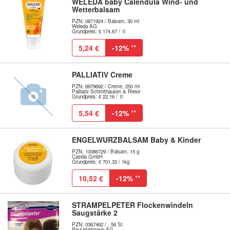
WELEDA baby Calendula Wind- und
Wetterbalsam
PZN: 0871924 / Balsam, 30 ml
Weleda AG
Grundpreis: € 174,67 / 1l
5,24 €
-12%
**
PALLIATIV Creme
PZN: 6979692 / Creme, 250 ml
Palliativ Schmithausen & Riese
Grundpreis: € 22,16 / 1l
5,54 €
-12%
**
ENGELWURZBALSAM Baby & Kinder
PZN: 10086729 / Balsam, 15 g
Casida GmbH
Grundpreis: € 701,33 / 1kg
10,52 €
-12%
**
STRAMPELPETER Flockenwindeln
Saugstärke 2
PZN: 0367462 / , 56 St
Paul Hartmann AG