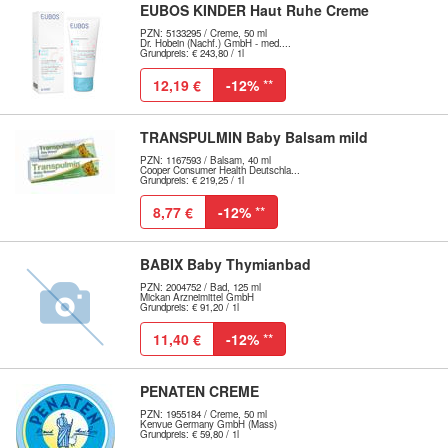
EUBOS KINDER Haut Ruhe Creme
PZN: 5133295 / Creme, 50 ml
Dr. Hobein (Nachf.) GmbH - med....
Grundpreis: € 243,80 / 1l
12,19 €
-12%
**
TRANSPULMIN Baby Balsam mild
PZN: 1167593 / Balsam, 40 ml
Cooper Consumer Health Deutschla...
Grundpreis: € 219,25 / 1l
8,77 €
-12%
**
BABIX Baby Thymianbad
PZN: 2004752 / Bad, 125 ml
Mickan Arzneimittel GmbH
Grundpreis: € 91,20 / 1l
11,40 €
-12%
**
PENATEN CREME
PZN: 1955184 / Creme, 50 ml
Kenvue Germany GmbH (Mass)
Grundpreis: € 59,80 / 1l