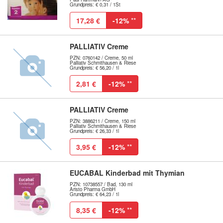
Grundpreis: € 0,31 / 1St
17,28 €
-12%
**
PALLIATIV Creme
PZN: 0760142 / Creme, 50 ml
Palliativ Schmithausen & Riese
Grundpreis: € 56,20 / 1l
2,81 €
-12%
**
PALLIATIV Creme
PZN: 3886211 / Creme, 150 ml
Palliativ Schmithausen & Riese
Grundpreis: € 26,33 / 1l
3,95 €
-12%
**
EUCABAL Kinderbad mit Thymian
PZN: 10738557 / Bad, 130 ml
Aristo Pharma GmbH
Grundpreis: € 64,23 / 1l
8,35 €
-12%
**