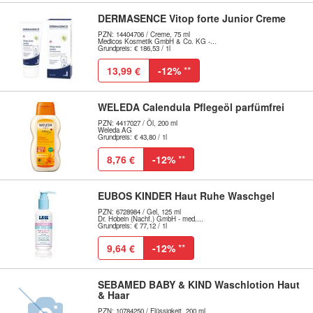
DERMASENCE Vitop forte Junior Creme
PZN: 14404706 / Creme, 75 ml
Medicos Kosmetik GmbH & Co. KG -...
Grundpreis: € 186,53 / 1l
13,99 €
-12%
**
WELEDA Calendula Pflegeöl parfümfrei
PZN: 4417027 / Öl, 200 ml
Weleda AG
Grundpreis: € 43,80 / 1l
8,76 €
-12%
**
EUBOS KINDER Haut Ruhe Waschgel
PZN: 6728984 / Gel, 125 ml
Dr. Hobein (Nachf.) GmbH - med....
Grundpreis: € 77,12 / 1l
9,64 €
-12%
**
SEBAMED BABY & KIND Waschlotion Haut
& Haar
PZN: 10784250 / Flüssigkeit, 200 ml