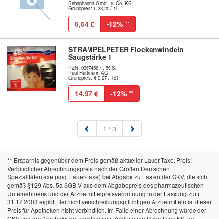
Sebapharma GmbH & Co. KG
Grundpreis: € 33,20 / 1l
6,64 €
-12%
**
STRAMPELPETER Flockenwindeln
Saugstärke 1
PZN: 0367456 / , 56 St
Paul Hartmann AG
Grundpreis: € 0,27 / 1St
14,97 €
-12%
**
(aktuell)
1
/ 3
** Ersparnis gegenüber dem Preis gemäß aktueller Lauer-Taxe. Preis:
Verbindlicher Abrechnungspreis nach der Großen Deutschen
Spezialitätentaxe (sog. Lauer-Taxe) bei Abgabe zu Lasten der GKV, die sich
gemäß §129 Abs. 5a SGB V aus dem Abgabepreis des pharmazeutischen
Unternehmens und der Arzneimittelpreisverordnung in der Fassung zum
31.12.2003 ergibt. Bei nicht verschreibungspflichtigen Arzneimitteln ist dieser
Preis für Apotheken nicht verbindlich. Im Falle einer Abrechnung würde der
GKV von der Apotheke bei rechtzeitiger Zahlung ein Rabatt von 5% auf