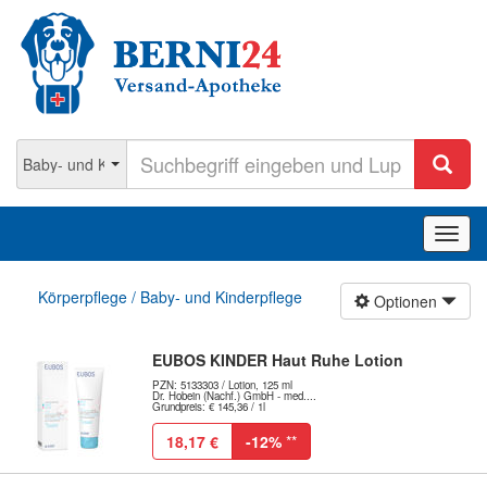
Navig
ein-/
Körperpflege / Baby- und Kinderpflege
Optionen
EUBOS KINDER Haut Ruhe Lotion
PZN: 5133303 / Lotion, 125 ml
Dr. Hobein (Nachf.) GmbH - med....
Grundpreis: € 145,36 / 1l
18,17 €
-12%
**