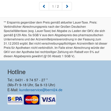
(aktuell)
1
/ 2
** Ersparnis gegenüber dem Preis gemäß aktueller Lauer-Taxe. Preis:
Verbindlicher Abrechnungspreis nach der Großen Deutschen
Spezialitätentaxe (sog. Lauer-Taxe) bei Abgabe zu Lasten der GKV, die sich
gemäß §129 Abs. 5a SGB V aus dem Abgabepreis des pharmazeutischen
Unternehmens und der Arzneimittelpreisverordnung in der Fassung zum
31.12.2003 ergibt. Bei nicht verschreibungspflichtigen Arzneimitteln ist dieser
Preis für Apotheken nicht verbindlich. Im Falle einer Abrechnung würde der
GKV von der Apotheke bei rechtzeitiger Zahlung ein Rabatt von 5% auf
diesen Abgabepreis gewährt (§130 Absatz 1 SGB V).
Hotline
Tel.: 0431 - 9 74 57 - 27 *
(Mo-Fr 9-18 Uhr, Sa 9-13 Uhr)
E-Mail:
kundenservice@berni24.de