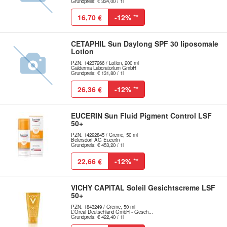
Grundpreis: € 334,00 / 1l
16,70 €
-12%
**
CETAPHIL Sun Daylong SPF 30 liposomale
Lotion
PZN: 14237266 / Lotion, 200 ml
Galderma Laboratorium GmbH
Grundpreis: € 131,80 / 1l
26,36 €
-12%
**
EUCERIN Sun Fluid Pigment Control LSF
50+
PZN: 14292845 / Creme, 50 ml
Beiersdorf AG Eucerin
Grundpreis: € 453,20 / 1l
22,66 €
-12%
**
VICHY CAPITAL Soleil Gesichtscreme LSF
50+
PZN: 1843249 / Creme, 50 ml
L'Oreal Deutschland GmbH - Gesch...
Grundpreis: € 422,40 / 1l