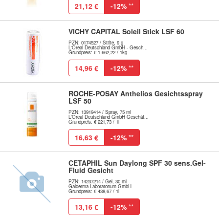
21,12 €
-12%
**
VICHY CAPITAL Soleil Stick LSF 60
PZN: 0174527 / Stifte, 9 g
L'Oreal Deutschland GmbH - Gesch...
Grundpreis: € 1.662,22 / 1kg
14,96 €
-12%
**
ROCHE-POSAY Anthelios Gesichtsspray
LSF 50
PZN: 13919414 / Spray, 75 ml
L'Oreal Deutschland GmbH Geschäf...
Grundpreis: € 221,73 / 1l
16,63 €
-12%
**
CETAPHIL Sun Daylong SPF 30 sens.Gel-
Fluid Gesicht
PZN: 14237214 / Gel, 30 ml
Galderma Laboratorium GmbH
Grundpreis: € 438,67 / 1l
13,16 €
-12%
**