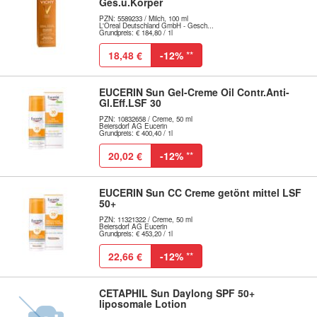
Ges.u.Körper
PZN: 5589233 / Milch, 100 ml
L'Oreal Deutschland GmbH - Gesch...
Grundpreis: € 184,80 / 1l
18,48 €
-12%
**
EUCERIN Sun Gel-Creme Oil Contr.Anti-
Gl.Eff.LSF 30
PZN: 10832658 / Creme, 50 ml
Beiersdorf AG Eucerin
Grundpreis: € 400,40 / 1l
20,02 €
-12%
**
EUCERIN Sun CC Creme getönt mittel LSF
50+
PZN: 11321322 / Creme, 50 ml
Beiersdorf AG Eucerin
Grundpreis: € 453,20 / 1l
22,66 €
-12%
**
CETAPHIL Sun Daylong SPF 50+
liposomale Lotion