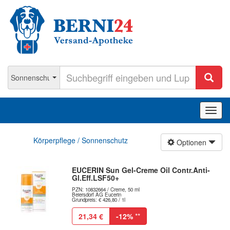
Navig
ein-/
Körperpflege / Sonnenschutz
Optionen
EUCERIN Sun Gel-Creme Oil Contr.Anti-
Gl.Eff.LSF50+
PZN: 10832664 / Creme, 50 ml
Beiersdorf AG Eucerin
Grundpreis: € 426,80 / 1l
21,34 €
-12%
**