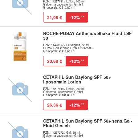
PZN: 14237131 / Lotion, 100 ml
Galderma Laboratorium GmbH
Grundpreis: € 210,80 / 1l
21,08 €
-12%
**
ROCHE-POSAY Anthelios Shaka Fluid LSF
30
PZN: 14420817 / Flüssigkeit, 50 ml
L'Oreal Deutschland GmbH Geschäf...
Grundpreis: € 413,60 / 1l
20,68 €
-12%
**
CETAPHIL Sun Daylong SPF 50+
liposomale Lotion
PZN: 14237148 / Lotion, 200 ml
Galderma Laboratorium GmbH
Grundpreis: € 131,80 / 1l
26,36 €
-12%
**
CETAPHIL Sun Daylong SPF 50+ sens.Gel-
Fluid Gesich
PZN: 14237272 / Gel, 50 ml
Galderma Laboratorium GmbH