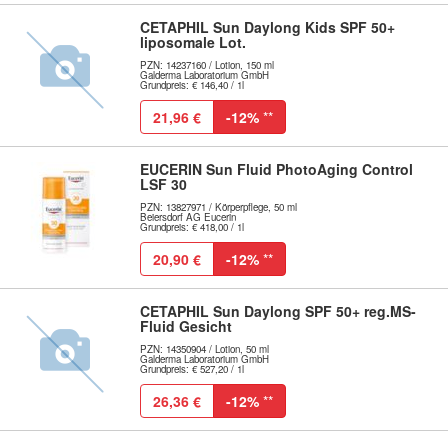
CETAPHIL Sun Daylong Kids SPF 50+
liposomale Lot.
PZN: 14237160 / Lotion, 150 ml
Galderma Laboratorium GmbH
Grundpreis: € 146,40 / 1l
21,96 €
-12%
**
EUCERIN Sun Fluid PhotoAging Control
LSF 30
PZN: 13827971 / Körperpflege, 50 ml
Beiersdorf AG Eucerin
Grundpreis: € 418,00 / 1l
20,90 €
-12%
**
CETAPHIL Sun Daylong SPF 50+ reg.MS-
Fluid Gesicht
PZN: 14350904 / Lotion, 50 ml
Galderma Laboratorium GmbH
Grundpreis: € 527,20 / 1l
26,36 €
-12%
**