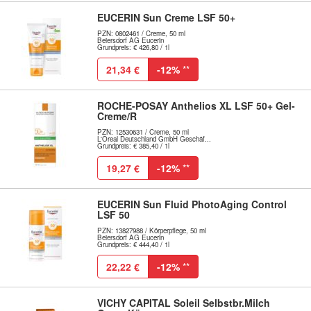
EUCERIN Sun Creme LSF 50+
PZN: 0802461 / Creme, 50 ml
Beiersdorf AG Eucerin
Grundpreis: € 426,80 / 1l
21,34 €
-12%
**
ROCHE-POSAY Anthelios XL LSF 50+ Gel-
Creme/R
PZN: 12530631 / Creme, 50 ml
L'Oreal Deutschland GmbH Geschäf...
Grundpreis: € 385,40 / 1l
19,27 €
-12%
**
EUCERIN Sun Fluid PhotoAging Control
LSF 50
PZN: 13827988 / Körperpflege, 50 ml
Beiersdorf AG Eucerin
Grundpreis: € 444,40 / 1l
22,22 €
-12%
**
VICHY CAPITAL Soleil Selbstbr.Milch