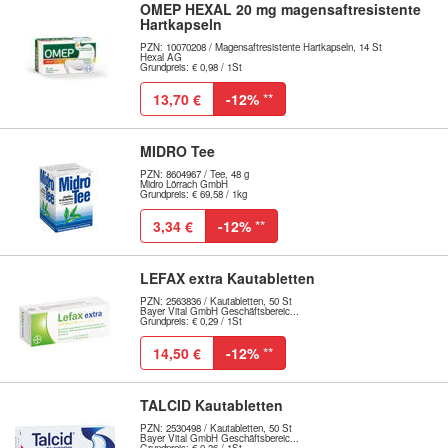
OMEP HEXAL 20 mg magensaftresistente
Hartkapseln
PZN: 10070208 / Magensaftresistente Hartkapseln, 14 St
Hexal AG
Grundpreis: € 0,98 / 1St
13,70 €
-12%
**
MIDRO Tee
PZN: 8604967 / Tee, 48 g
Midro Lörrach GmbH
Grundpreis: € 69,58 / 1kg
3,34 €
-12%
**
LEFAX extra Kautabletten
PZN: 2563836 / Kautabletten, 50 St
Bayer Vital GmbH Geschäftsbereic...
Grundpreis: € 0,29 / 1St
14,50 €
-12%
**
TALCID Kautabletten
PZN: 2530498 / Kautabletten, 50 St
Bayer Vital GmbH Geschäftsbereic...