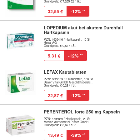
Grundpreis: € 7.265,62 / 1kg
32,55 €
-12%
**
LOPEDIUM akut bei akutem Durchfall
Hartkapseln
PZN: 1939446 / Hartkapseln, 10 St
Hexal AG
Grundpreis: € 0,53 / 1St
5,31 €
-12%
**
LEFAX Kautabletten
PZN: 0622109 / Kautabletten, 100 St
Bayer Vital GmbH Geschäftsbereic...
Grundpreis: € 0,23 / 1St
22,87 €
-12%
**
PERENTEROL forte 250 mg Kapseln
PZN: 4796869 / Hartkapseln, 20 St
Medice Arzneimittel Pütter GmbH...
Grundpreis: € 0,67 / 1St
13,49 €
-39%
**