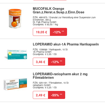
MUCOFALK Orange
Gran.z.Herst.e.Susp.z.Einn.Dose
PZN: 4891875 / Granulat zur Herstellung einer Suspension zum
Einnehmen, 300 g
Dr. Falk Pharma GmbH
Grundpreis: € 63,50 / 1kg
19,05 €
-12%
**
LOPERAMID akut-1A Pharma Hartkapseln
PZN: 1338066 / Hartkapseln, 10 St
1A Pharma GmbH
Grundpreis: € 0,35 / 1St
3,46 €
-12%
**
LOPERAMID-ratiopharm akut 2 mg
Filmtabletten
PZN: 0251191 / Filmtabletten, 10 St
ratiopharm GmbH
Grundpreis: € 0,25 / 1St
2,49 €
-55%
**