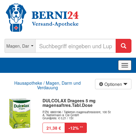
Navig
ein-/
Hausapotheke / Magen, Darm und
Optionen
Verdauung
DULCOLAX Dragees 5 mg
magensaftres.Tabl.Dose
PZN: 6800196 / Tabletten magensaftresistent, 100 St
A. Nattermann & Cie GmbH
Grundpreis: € 0,21 / 1St
21,38 €
-12%
**