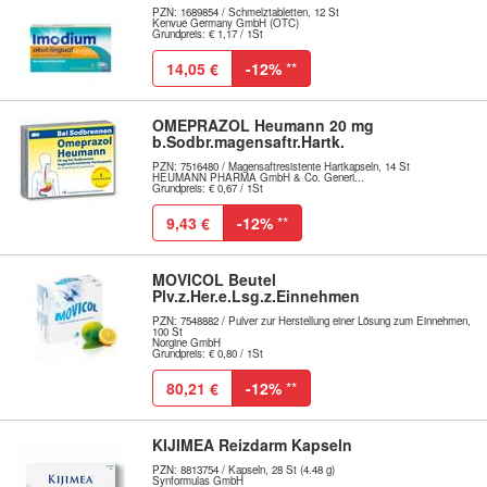
PZN: 1689854 / Schmelztabletten, 12 St
Kenvue Germany GmbH (OTC)
Grundpreis: € 1,17 / 1St
14,05 €
-12%
**
OMEPRAZOL Heumann 20 mg
b.Sodbr.magensaftr.Hartk.
PZN: 7516480 / Magensaftresistente Hartkapseln, 14 St
HEUMANN PHARMA GmbH & Co. Generi...
Grundpreis: € 0,67 / 1St
9,43 €
-12%
**
MOVICOL Beutel
Plv.z.Her.e.Lsg.z.Einnehmen
PZN: 7548882 / Pulver zur Herstellung einer Lösung zum Einnehmen,
100 St
Norgine GmbH
Grundpreis: € 0,80 / 1St
80,21 €
-12%
**
KIJIMEA Reizdarm Kapseln
PZN: 8813754 / Kapseln, 28 St (4.48 g)
Synformulas GmbH