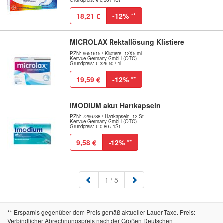
Grundpreis: € 0,36 / 1St
18,21 €
-12%
**
MICROLAX Rektallösung Klistiere
PZN: 9651615 / Klistiere, 12X5 ml
Kenvue Germany GmbH (OTC)
Grundpreis: € 326,50 / 1l
19,59 €
-12%
**
IMODIUM akut Hartkapseln
PZN: 7296788 / Hartkapseln, 12 St
Kenvue Germany GmbH (OTC)
Grundpreis: € 0,80 / 1St
9,58 €
-12%
**
(aktuell)
1
/ 5
** Ersparnis gegenüber dem Preis gemäß aktueller Lauer-Taxe. Preis:
Verbindlicher Abrechnungspreis nach der Großen Deutschen