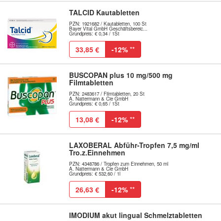
TALCID Kautabletten
PZN: 1921682 / Kautabletten, 100 St
Bayer Vital GmbH Geschäftsbereic...
Grundpreis: € 0,34 / 1St
33,85 €
-12%
**
BUSCOPAN plus 10 mg/500 mg
Filmtabletten
PZN: 2483617 / Filmtabletten, 20 St
A. Nattermann & Cie GmbH
Grundpreis: € 0,65 / 1St
13,08 €
-12%
**
LAXOBERAL Abführ-Tropfen 7,5 mg/ml
Tro.z.Einnehmen
PZN: 4348786 / Tropfen zum Einnehmen, 50 ml
A. Nattermann & Cie GmbH
Grundpreis: € 532,60 / 1l
26,63 €
-12%
**
IMODIUM akut lingual Schmelztabletten