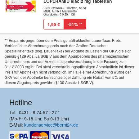
LOPERAMID elac 2 mg Tabletten
PZN: 0236464 / Tabletten, 10 St
MIBE GmbH Arzneimittel
Grundpreis: € 0,20 / 1St
1,95 €
-51%
**
** Ersparnis gegenüber dem Preis gemäß aktueller Lauer-Taxe. Preis:
Verbindlicher Abrechnungspreis nach der Großen Deutschen
Spezialitätentaxe (sog. Lauer-Taxe) bei Abgabe zu Lasten der GKV, die sich
gemäß §129 Abs. 5a SGB V aus dem Abgabepreis des pharmazeutischen
Unternehmens und der Arzneimittelpreisverordnung in der Fassung zum
31.12.2003 ergibt. Bei nicht verschreibungspflichtigen Arzneimitteln ist dieser
Preis für Apotheken nicht verbindlich. Im Falle einer Abrechnung würde der
GKV von der Apotheke bei rechtzeitiger Zahlung ein Rabatt von 5% auf
diesen Abgabepreis gewährt (§130 Absatz 1 SGB V).
Hotline
Tel.: 0431 - 9 74 57 - 27 *
(Mo-Fr 9-18 Uhr, Sa 9-13 Uhr)
E-Mail:
kundenservice@berni24.de