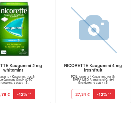
TTE Kaugummi 2 mg
NICORETTE Kaugummi 4 mg
whitemint
freshfruit
353612 / Kaugummi, 105 St
PZN: 4370113 / Kaugummi, 105 St
ue Germany GmbH (OTC)
EMRA-MED Arzneimittel GmbH
rundpreis: € 0,29 / 1St
Grundpreis: € 0,26 / 1St
,79 €
-12%
**
27,34 €
-12%
**