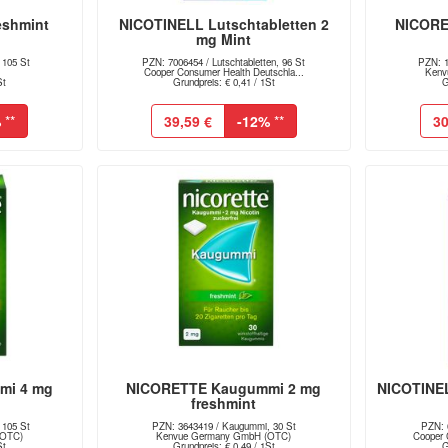
eshmint
NICOTINELL Lutschtabletten 2
NICORE
mg Mint
 105 St
PZN: 7006454 / Lutschtabletten, 96 St
PZN: 1
Cooper Consumer Health Deutschla...
Kenv
St
Grundpreis: € 0,41 / 1St
G
%
**
39,59 €
-12%
**
30
mi 4 mg
NICORETTE Kaugummi 2 mg
NICOTINE
freshmint
 105 St
PZN: 3643419 / Kaugummi, 30 St
PZN: 
(OTC)
Kenvue Germany GmbH (OTC)
Cooper 
St
Grundpreis: € 0,49 / 1St
G