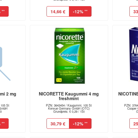
%
**
14,66 €
-12%
**
33
mi 2 mg
NICORETTE Kaugummi 4 mg
NICOTINE
freshmint
 105 St
PZN: 3643454 / Kaugummi, 105 St
PZN: 37645
 GmbH
Kenvue Germany GmbH (OTC)
Cooper 
St
Grundpreis: € 0,29 / 1St
G
%
**
30,79 €
-12%
**
25