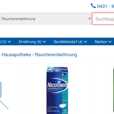
0431 - 9
(12)
Ernährung
(9)
Sanitätsbedarf
(4)
Marken
Hausapotheke / Raucherentwöhnung