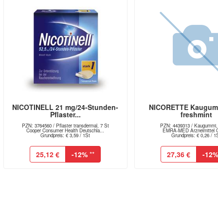
NICOTINELL 21 mg/24-Stunden-
NICORETTE Kaugum
Pflaster...
freshmint
PZN: 3764560 / Pflaster transdermal, 7 St
PZN: 4439313 / Kaugummi,
Cooper Consumer Health Deutschla...
EMRA-MED Arzneimittel
Grundpreis: € 3,59 / 1St
Grundpreis: € 0,26 / 1
25,12 €
-12%
**
27,36 €
-12