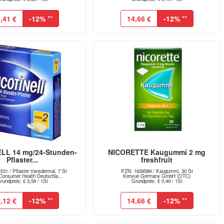
,41 €
-12%
**
14,66 €
-12%
**
LL 14 mg/24-Stunden-
NICORETTE Kaugummi 2 mg
Pflaster...
freshfruit
31 / Pflaster transdermal, 7 St
PZN: 1639589 / Kaugummi, 30 St
Consumer Health Deutschla...
Kenvue Germany GmbH (OTC)
rundpreis: € 3,59 / 1St
Grundpreis: € 0,49 / 1St
,12 €
-12%
**
14,66 €
-12%
**