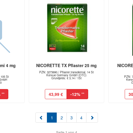
mi 4 mg
NICORETTE TX Pflaster 25 mg
NICORE
PZN: 3273690 / Pflaster transdermal, 14 St
Kenvue Germany GmbH (OTC)
 105 St
PZN: 7
Grundpreis: € 3,14 / 1St
 GmbH
Kenv
St
G
%
**
43,99 €
-12%
**
30
(aktuell)
1
2
3
4
Seite 1 von 4