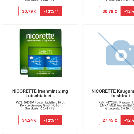
30,79 €
-12%
**
30,79 €
-12
NICORETTE freshmint 2 mg
NICORETTE Kaugum
Lutschtablet...
freshfruit
PZN: 9633907 / Lutschtabletten, 80 St
PZN: 4370248 / Kaugummi,
Kenvue Germany GmbH (OTC)
EMRA-MED Arzneimittel
Grundpreis: € 0,43 / 1St
Grundpreis: € 0,26 / 1
34,24 €
-12%
**
27,45 €
-12