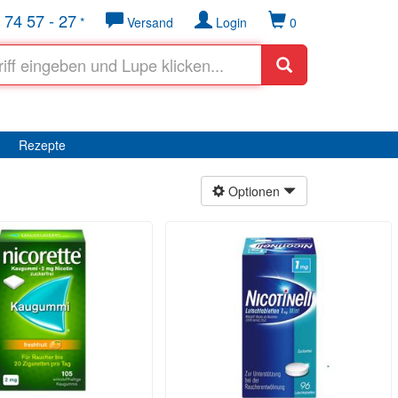
 74 57 - 27
*
Versand
Login
0
Rezepte
Optionen