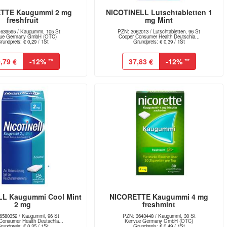
TTE Kaugummi 2 mg
NICOTINELL Lutschtabletten 1
freshfruit
mg Mint
639595 / Kaugummi, 105 St
PZN: 3062013 / Lutschtabletten, 96 St
ue Germany GmbH (OTC)
Cooper Consumer Health Deutschla...
rundpreis: € 0,29 / 1St
Grundpreis: € 0,39 / 1St
,79 €
-12%
**
37,83 €
-12%
**
LL Kaugummi Cool Mint
NICORETTE Kaugummi 4 mg
2 mg
freshmint
6580352 / Kaugummi, 96 St
PZN: 3643448 / Kaugummi, 30 St
Consumer Health Deutschla...
Kenvue Germany GmbH (OTC)
rundpreis: € 0,35 / 1St
Grundpreis: € 0,49 / 1St