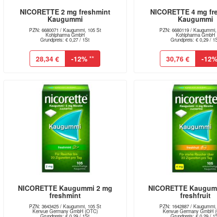
NICORETTE 2 mg freshmint
NICORETTE 4 mg fr
Kaugummi
Kaugummi
PZN: 6680071 / Kaugummi, 105 St
PZN: 6680119 / Kaugummi,
Kohlpharma GmbH
Kohlpharma GmbH
Grundpreis: € 0,27 / 1St
Grundpreis: € 0,29 / 1
28,34 €
-12%
**
30,76 €
-12
NICORETTE Kaugummi 2 mg
NICORETTE Kaugum
freshmint
freshfruit
PZN: 3643425 / Kaugummi, 105 St
PZN: 1642887 / Kaugummi,
Kenvue Germany GmbH (OTC)
Kenvue Germany GmbH 
Grundpreis: € 0,29 / 1St
Grundpreis: € 0,29 / 1