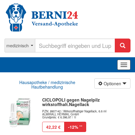
Navig
ein-/
Hausapotheke / medizinische
Optionen
Hautbehandlung
CICLOPOLI gegen Nagelpilz
wirkstoffhalt.Nagellack
PZN: 8907142 / Wirkstoffhaltiger Nagellack, 6.6 ml
ALMIRALL HERMAL GmbH
Grundpreis: € 6.396,97 / 1l
42,22 €
-12%
**