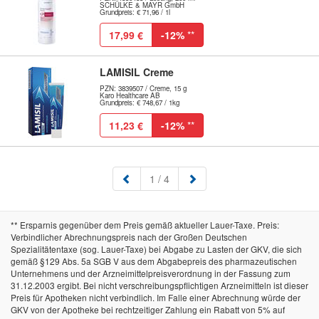
SCHÜLKE & MAYR GmbH
Grundpreis: € 71,96 / 1l
17,99 €
-12%
**
LAMISIL Creme
PZN: 3839507 / Creme, 15 g
Karo Healthcare AB
Grundpreis: € 748,67 / 1kg
11,23 €
-12%
**
(aktuell)
1
/ 4
** Ersparnis gegenüber dem Preis gemäß aktueller Lauer-Taxe. Preis:
Verbindlicher Abrechnungspreis nach der Großen Deutschen
Spezialitätentaxe (sog. Lauer-Taxe) bei Abgabe zu Lasten der GKV, die sich
gemäß §129 Abs. 5a SGB V aus dem Abgabepreis des pharmazeutischen
Unternehmens und der Arzneimittelpreisverordnung in der Fassung zum
31.12.2003 ergibt. Bei nicht verschreibungspflichtigen Arzneimitteln ist dieser
Preis für Apotheken nicht verbindlich. Im Falle einer Abrechnung würde der
GKV von der Apotheke bei rechtzeitiger Zahlung ein Rabatt von 5% auf