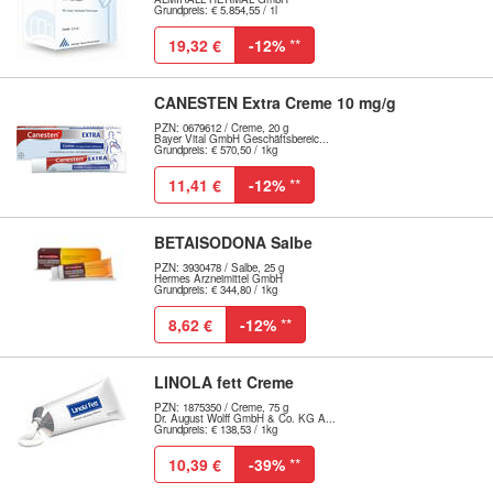
Grundpreis: € 5.854,55 / 1l
19,32 €
-12%
**
CANESTEN Extra Creme 10 mg/g
PZN: 0679612 / Creme, 20 g
Bayer Vital GmbH Geschäftsbereic...
Grundpreis: € 570,50 / 1kg
11,41 €
-12%
**
BETAISODONA Salbe
PZN: 3930478 / Salbe, 25 g
Hermes Arzneimittel GmbH
Grundpreis: € 344,80 / 1kg
8,62 €
-12%
**
LINOLA fett Creme
PZN: 1875350 / Creme, 75 g
Dr. August Wolff GmbH & Co. KG A...
Grundpreis: € 138,53 / 1kg
10,39 €
-39%
**