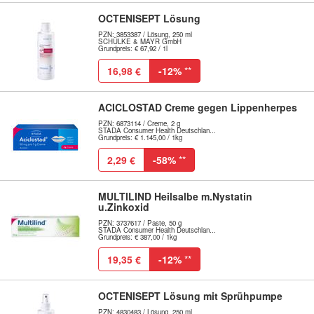
OCTENISEPT Lösung
PZN: 3853387 / Lösung, 250 ml
SCHÜLKE & MAYR GmbH
Grundpreis: € 67,92 / 1l
16,98 €
-12%
**
ACICLOSTAD Creme gegen Lippenherpes
PZN: 6873114 / Creme, 2 g
STADA Consumer Health Deutschlan...
Grundpreis: € 1.145,00 / 1kg
2,29 €
-58%
**
MULTILIND Heilsalbe m.Nystatin
u.Zinkoxid
PZN: 3737617 / Paste, 50 g
STADA Consumer Health Deutschlan...
Grundpreis: € 387,00 / 1kg
19,35 €
-12%
**
OCTENISEPT Lösung mit Sprühpumpe
PZN: 4830483 / Lösung, 250 ml