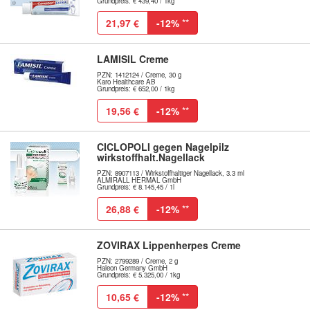
Grundpreis: € 439,40 / 1kg
21,97 €
-12%
**
LAMISIL Creme
PZN: 1412124 / Creme, 30 g
Karo Healthcare AB
Grundpreis: € 652,00 / 1kg
19,56 €
-12%
**
CICLOPOLI gegen Nagelpilz
wirkstoffhalt.Nagellack
PZN: 8907113 / Wirkstoffhaltiger Nagellack, 3.3 ml
ALMIRALL HERMAL GmbH
Grundpreis: € 8.145,45 / 1l
26,88 €
-12%
**
ZOVIRAX Lippenherpes Creme
PZN: 2799289 / Creme, 2 g
Haleon Germany GmbH
Grundpreis: € 5.325,00 / 1kg
10,65 €
-12%
**