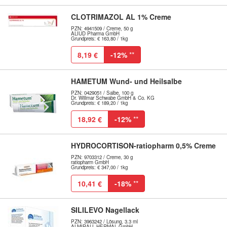
CLOTRIMAZOL AL 1% Creme
PZN: 4941509 / Creme, 50 g
ALIUD Pharma GmbH
Grundpreis: € 163,80 / 1kg
8,19 €
-12%
**
HAMETUM Wund- und Heilsalbe
PZN: 0429051 / Salbe, 100 g
Dr. Willmar Schwabe GmbH & Co. KG
Grundpreis: € 189,20 / 1kg
18,92 €
-12%
**
HYDROCORTISON-ratiopharm 0,5% Creme
PZN: 9703312 / Creme, 30 g
ratiopharm GmbH
Grundpreis: € 347,00 / 1kg
10,41 €
-18%
**
SILILEVO Nagellack
PZN: 3963242 / Lösung, 3.3 ml
ALMIRALL HERMAL GmbH