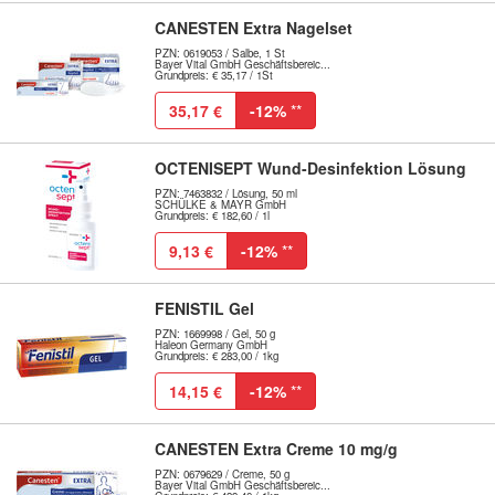
CANESTEN Extra Nagelset
PZN: 0619053 / Salbe, 1 St
Bayer Vital GmbH Geschäftsbereic...
Grundpreis: € 35,17 / 1St
35,17 €
-12%
**
OCTENISEPT Wund-Desinfektion Lösung
PZN: 7463832 / Lösung, 50 ml
SCHÜLKE & MAYR GmbH
Grundpreis: € 182,60 / 1l
9,13 €
-12%
**
FENISTIL Gel
PZN: 1669998 / Gel, 50 g
Haleon Germany GmbH
Grundpreis: € 283,00 / 1kg
14,15 €
-12%
**
CANESTEN Extra Creme 10 mg/g
PZN: 0679629 / Creme, 50 g
Bayer Vital GmbH Geschäftsbereic...