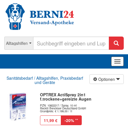
Navig
ein-/
Sanitätsbedarf / Alltagshilfen, Praxisbedarf
Optionen
und Geräte
OPTREX ActiSpray 2in1
f.trockene+gereizte Augen
PZN: 10822217 / Spray, 10 ml
Reckitt Benckiser Deutschland GmbH
Grundpreis: € 1.199,00 / 1l
11,99 €
-20%
**