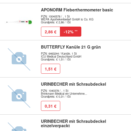
APONORM Fieberthermometer basic
PZN: 10040578 / , 1 St
WEPA Apothekenbedarf GmbH & Co. KG
Grundpreis: € 2,86 / 1St
2,86 €
-12%
**
BUTTERFLY Kanüle 21 G grün
PZN: 6463244 / Kanüle, 1 St
ICU Medical Deutschland GmbH
Grundpreis: € 1,51 / 1St
1,51 €
URINBECHER mit Schraubdeckel
PZN: 1040378 / , 1 St
Brinkmann Medical ein Unternehme...
Grundpreis: € 0,31 / 1St
0,31 €
URINBECHER mit Schraubdeckel
einzelverpackt