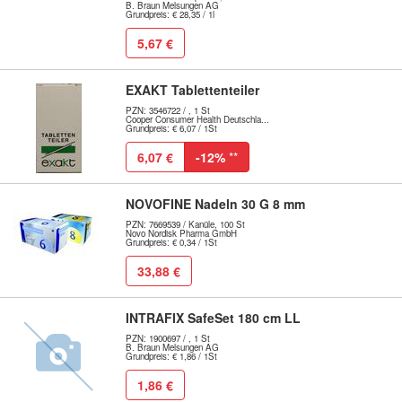
B. Braun Melsungen AG
Grundpreis: € 28,35 / 1l
5,67 €
EXAKT Tablettenteiler
PZN: 3546722 / , 1 St
Cooper Consumer Health Deutschla...
Grundpreis: € 6,07 / 1St
6,07 €
-12%
**
NOVOFINE Nadeln 30 G 8 mm
PZN: 7669539 / Kanüle, 100 St
Novo Nordisk Pharma GmbH
Grundpreis: € 0,34 / 1St
33,88 €
INTRAFIX SafeSet 180 cm LL
PZN: 1900697 / , 1 St
B. Braun Melsungen AG
Grundpreis: € 1,86 / 1St
1,86 €