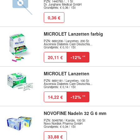
PZN: 1440793 / , 1 St
Dr. Junghans Medical GmbH
Grundpreis: € 0,36 / 1St
0,36 €
MICROLET Lanzetten farbig
PZN: 6691206 / Lanzetten, 200 St
Ascensia Diabetes Care Deutschla...
Grundpreis: € 0,10 / 1St
20,11 €
-12%
**
MICROLET Lanzetten
PZN: 6691181 / Lanzetten, 100 St
Ascensia Diabetes Care Deutschla...
Grundpreis: € 0,14 / 1St
14,22 €
-12%
**
NOVOFINE Nadeln 32 G 6 mm
PZN: 5049790 / Kanüle, 100 St
Novo Nordisk Pharma GmbH
Grundpreis: € 0,34 / 1St
33,88 €