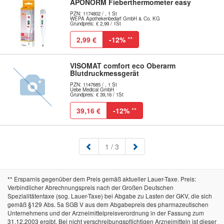
APONORM Fieberthermometer easy
PZN: 1174802 / , 1 St
WEPA Apothekenbedarf GmbH & Co. KG
Grundpreis: € 2,99 / 1St
2,99 €
-12%
**
VISOMAT comfort eco Oberarm
Blutdruckmessgerät
PZN: 1147685 / , 1 St
Uebe Medical GmbH
Grundpreis: € 39,16 / 1St
39,16 €
-12%
**
(aktuell)
1
/ 3
** Ersparnis gegenüber dem Preis gemäß aktueller Lauer-Taxe. Preis:
Verbindlicher Abrechnungspreis nach der Großen Deutschen
Spezialitätentaxe (sog. Lauer-Taxe) bei Abgabe zu Lasten der GKV, die sich
gemäß §129 Abs. 5a SGB V aus dem Abgabepreis des pharmazeutischen
Unternehmens und der Arzneimittelpreisverordnung in der Fassung zum
31.12.2003 ergibt. Bei nicht verschreibungspflichtigen Arzneimitteln ist dieser