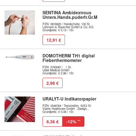
SENTINA Ambidextrous
Unters.Hands.puderfr.Gr.M
PZN: 0816925 / Handschuhe, 100 St
Lohmann & Rauscher GmbH & Co. KG
Grundpreis: € 0,13 / 1St
12,91 €
DOMOTHERM TH1 digital
Fieberthermometer
PZN: 0793087 / , 1 St
Uebe Medical GmbH
Grundpreis: € 2,98 / 1St
2,98 €
URALYT-U Indikatorpapier
PZN: 0548784 / Teststreifen, 52X2 St
Viatris Healthcare GmbH - Zweign...
Grundpreis: € 0,08 / 1St
8,36 €
-12%
**