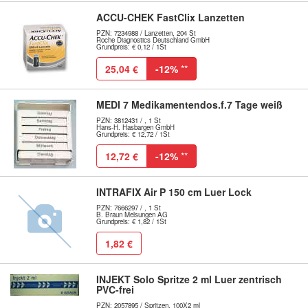
ACCU-CHEK FastClix Lanzetten
PZN: 7234988 / Lanzetten, 204 St
Roche Diagnostics Deutschland GmbH
Grundpreis: € 0,12 / 1St
25,04 €
-12%
**
MEDI 7 Medikamentendos.f.7 Tage weiß
PZN: 3812431 / , 1 St
Hans-H. Hasbargen GmbH
Grundpreis: € 12,72 / 1St
12,72 €
-12%
**
INTRAFIX Air P 150 cm Luer Lock
PZN: 7666297 / , 1 St
B. Braun Melsungen AG
Grundpreis: € 1,82 / 1St
1,82 €
INJEKT Solo Spritze 2 ml Luer zentrisch
PVC-frei
PZN: 2057895 / Spritzen, 100X2 ml