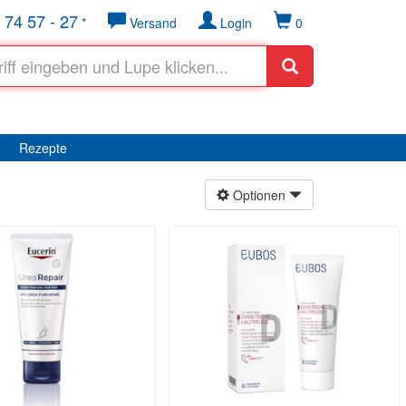
 74 57 - 27
*
Versand
Login
0
Rezepte
Optionen