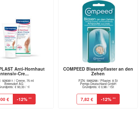
LAST Anti-Hornhaut
COMPEED Blasenpflaster an den
Intensiv-Cre...
Zehen
: 9280811 / Creme, 75 ml
PZN: 5995298 / Pflaster, 8 St
Beiersdorf AG
Perrigo Deutschland GmbH
rundpreis: € 93,33 / 1l
Grundpreis: € 0,98 / 1St
,00 €
-12%
**
7,82 €
-12%
**