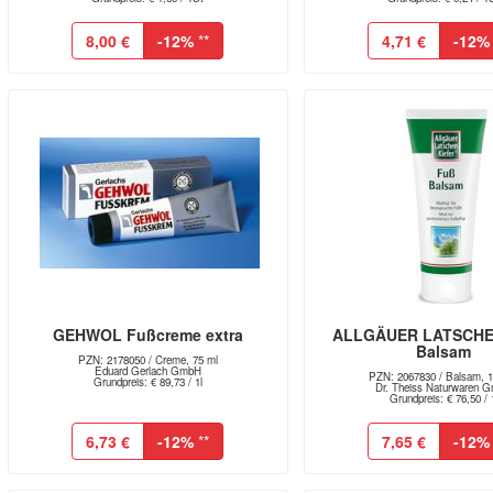
8,00 €
-12%
**
4,71 €
-12%
GEHWOL Fußcreme extra
ALLGÄUER LATSCHE
Balsam
PZN: 2178050 / Creme, 75 ml
Eduard Gerlach GmbH
PZN: 2067830 / Balsam, 1
Grundpreis: € 89,73 / 1l
Dr. Theiss Naturwaren 
Grundpreis: € 76,50 / 
6,73 €
-12%
**
7,65 €
-12%