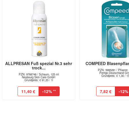
ALLPRESAN Fuß spezial Nr.3 sehr
COMPEED Blasenpflas
trock...
PZN: 5995281 / Pflaster,
Perrigo Deutschland G
PZN: 9768748 / Schaum, 125 ml
Grundpreis: € 1,30 / 1
Neubourg Skin Care GmbH
Grundpreis: € 91,20 / 1l
11,40 €
-12%
**
7,82 €
-12%