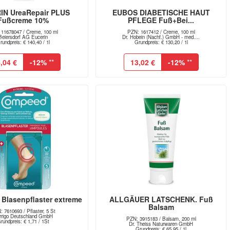
IN UreaRepair PLUS
EUBOS DIABETISCHE HAUT
Fußcreme 10%
PFLEGE Fuß+Bei...
11678047 / Creme, 100 ml
PZN: 1617412 / Creme, 100 ml
Beiersdorf AG Eucerin
Dr. Hobein (Nachf.) GmbH - med....
rundpreis: € 140,40 / 1l
Grundpreis: € 130,20 / 1l
,04 €
-12%
**
13,02 €
-12%
**
lasenpflaster extreme
ALLGÄUER LATSCHENK. Fuß
Balsam
 7610693 / Pflaster, 5 St
rrigo Deutschland GmbH
PZN: 3915183 / Balsam, 200 ml
rundpreis: € 1,71 / 1St
Dr. Theiss Naturwaren GmbH
Grundpreis: € 65,95 / 1l