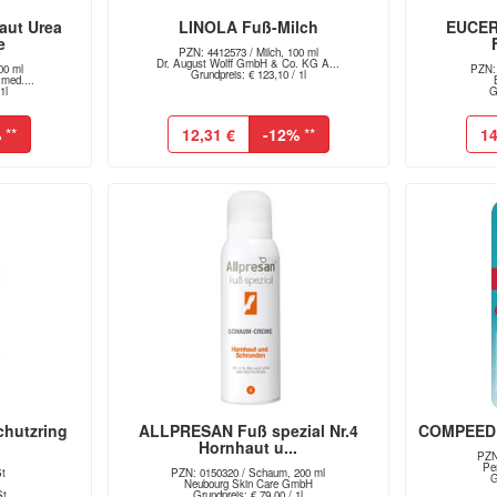
ut Urea
LINOLA Fuß-Milch
EUCER
e
PZN: 4412573 / Milch, 100 ml
Dr. August Wolff GmbH & Co. KG A...
00 ml
PZN: 
Grundpreis: € 123,10 / 1l
med....
1l
G
%
**
12,31 €
-12%
**
14
hutzring
ALLPRESAN Fuß spezial Nr.4
COMPEED B
Hornhaut u...
PZN:
Pe
St
PZN: 0150320 / Schaum, 200 ml
G
Neubourg Skin Care GmbH
St
Grundpreis: € 79,00 / 1l