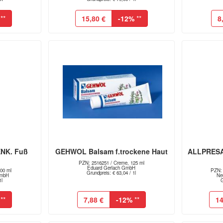
**
15,80 €
-12%
**
8
NK. Fuß
GEHWOL Balsam f.trockene Haut
ALLPRESAN
PZN: 2516251 / Creme, 125 ml
Eduard Gerlach GmbH
00 ml
PZN: 
Grundpreis: € 63,04 / 1l
GmbH
Ne
1l
G
**
7,88 €
-12%
**
14