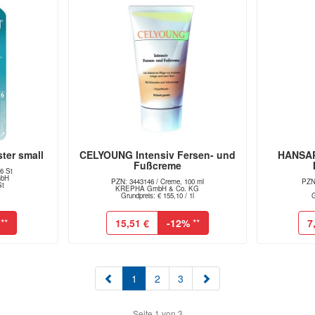
ter small
CELYOUNG Intensiv Fersen- und
HANSAP
Fußcreme
 6 St
mbH
PZN: 3443146 / Creme, 100 ml
PZN
St
KREPHA GmbH & Co. KG
Grundpreis: € 155,10 / 1l
G
**
15,51 €
-12%
**
7
(aktuell)
1
2
3
Seite 1 von 3