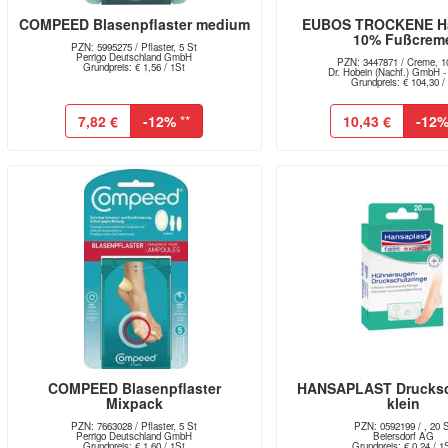
COMPEED Blasenpflaster medium
EUBOS TROCKENE Ha
10% Fußcrem
PZN: 5995275 / Pflaster, 5 St
Perrigo Deutschland GmbH
PZN: 3447871 / Creme, 1
Grundpreis: € 1,56 / 1St
Dr. Hobein (Nachf.) GmbH - 
Grundpreis: € 104,30 / 
7,82 €
-12%
**
10,43 €
-12
COMPEED Blasenpflaster
HANSAPLAST Drucksc
Mixpack
klein
PZN: 7663028 / Pflaster, 5 St
PZN: 0592199 / , 20 
Perrigo Deutschland GmbH
Beiersdorf AG
Grundpreis: € 1,60 / 1St
Grundpreis: € 0,24 / 1