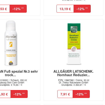
,53 €
-12%
**
13,19 €
-12%
**
 Fuß spezial Nr.3 sehr
ALLGÄUER LATSCHENK.
trock...
Hornhaut Reduzier...
0150001 / Schaum, 200 ml
PZN: 13967382 / Creme, 30 ml
ubourg Skin Care GmbH
Dr. Theiss Naturwaren GmbH
rundpreis: € 74,60 / 1l
Grundpreis: € 263,67 / 1l
,92 €
-12%
**
7,91 €
-12%
**