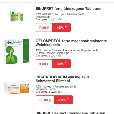
SINUPRET forte überzogene Tabletten
PZN: 8625567 / Überzogene Tabletten, 20 St
Bionorica SE
Grundpreis: € 0,37 / 1St
7,49 €
-45%
**
GELOMYRTOL forte magensaftresistente
Weichkapseln
PZN: 1479157 / Magensaftresistente Weichkapseln, 20 St
G. Pohl-Boskamp GmbH & Co. KG
Grundpreis: € 0,47 / 1St
9,49 €
-38%
**
IBU-RATIOPHARM 400 mg akut
Schmerztbl.Filmtabl.
PZN: 10019621 / Filmtabletten, 50 St
ratiopharm GmbH
Grundpreis: € 0,22 / 1St
11,03 €
-18%
**
SINUPRET extract überzogene Tabletten