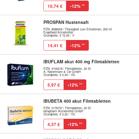
10,74 €
-12%
**
PROSPAN Hustensaft
PZN: 8586005 / Flüssigkeit zum Einnehmen, 200 ml
Engelhard Arzneimittel
Grundpreis: € 72,05 / 1l
14,41 €
-12%
**
IBUFLAM akut 400 mg Filmtabletten
PZN: 4100218 / Filmtabletten, 20 St
A. Nattermann & Cie GmbH
Grundpreis: € 0,30 / 1St
5,97 €
-12%
**
IBUBETA 400 akut Filmtabletten
PZN: 0179737 / Filmtabletten, 20 St
betapharm Arzneimittel GmbH
Grundpreis: € 0,22 / 1St
4,37 €
-12%
**