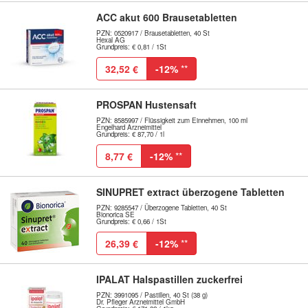
ACC akut 600 Brausetabletten
PZN: 0520917 / Brausetabletten, 40 St
Hexal AG
Grundpreis: € 0,81 / 1St
32,52 €
-12%
**
PROSPAN Hustensaft
PZN: 8585997 / Flüssigkeit zum Einnehmen, 100 ml
Engelhard Arzneimittel
Grundpreis: € 87,70 / 1l
8,77 €
-12%
**
SINUPRET extract überzogene Tabletten
PZN: 9285547 / Überzogene Tabletten, 40 St
Bionorica SE
Grundpreis: € 0,66 / 1St
26,39 €
-12%
**
IPALAT Halspastillen zuckerfrei
PZN: 3991095 / Pastillen, 40 St (38 g)
Dr. Pfleger Arzneimittel GmbH