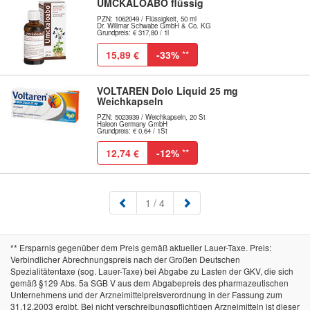
UMCKALOABO flüssig
PZN: 1062049 / Flüssigkeit, 50 ml
Dr. Willmar Schwabe GmbH & Co. KG
Grundpreis: € 317,80 / 1l
15,89 €
-33%
**
VOLTAREN Dolo Liquid 25 mg
Weichkapseln
PZN: 5023939 / Weichkapseln, 20 St
Haleon Germany GmbH
Grundpreis: € 0,64 / 1St
12,74 €
-12%
**
(aktuell)
1
/ 4
** Ersparnis gegenüber dem Preis gemäß aktueller Lauer-Taxe. Preis:
Verbindlicher Abrechnungspreis nach der Großen Deutschen
Spezialitätentaxe (sog. Lauer-Taxe) bei Abgabe zu Lasten der GKV, die sich
gemäß §129 Abs. 5a SGB V aus dem Abgabepreis des pharmazeutischen
Unternehmens und der Arzneimittelpreisverordnung in der Fassung zum
31.12.2003 ergibt. Bei nicht verschreibungspflichtigen Arzneimitteln ist dieser