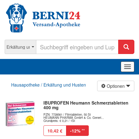
Navig
ein-/
Hausapotheke / Erkältung und Husten
Optionen
IBUPROFEN Heumann Schmerztabletten
400 mg
PZN: 7728561 / Filmtabletten, 50 St
HEUMANN PHARMA GmbH & Co. Generi...
Grundpreis: € 0,21 / 1St
10,42 €
-12%
**