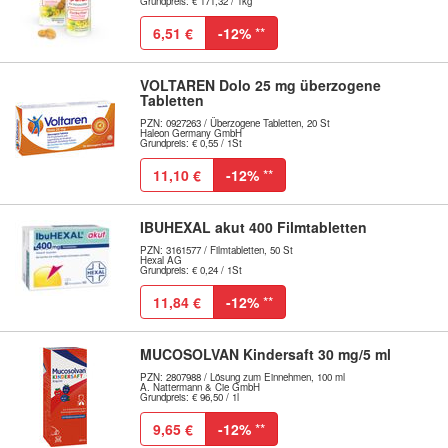
Grundpreis: € 171,32 / 1kg
6,51 €
-12%
**
VOLTAREN Dolo 25 mg überzogene
Tabletten
PZN: 0927263 / Überzogene Tabletten, 20 St
Haleon Germany GmbH
Grundpreis: € 0,55 / 1St
11,10 €
-12%
**
IBUHEXAL akut 400 Filmtabletten
PZN: 3161577 / Filmtabletten, 50 St
Hexal AG
Grundpreis: € 0,24 / 1St
11,84 €
-12%
**
MUCOSOLVAN Kindersaft 30 mg/5 ml
PZN: 2807988 / Lösung zum Einnehmen, 100 ml
A. Nattermann & Cie GmbH
Grundpreis: € 96,50 / 1l
9,65 €
-12%
**