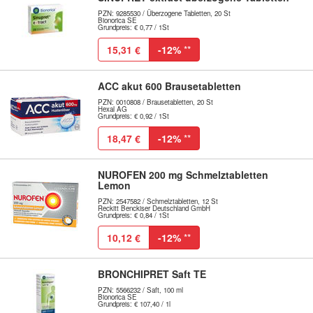
PZN: 9285530 / Überzogene Tabletten, 20 St
Bionorica SE
Grundpreis: € 0,77 / 1St
15,31 €
-12%
**
ACC akut 600 Brausetabletten
PZN: 0010808 / Brausetabletten, 20 St
Hexal AG
Grundpreis: € 0,92 / 1St
18,47 €
-12%
**
NUROFEN 200 mg Schmelztabletten
Lemon
PZN: 2547582 / Schmelztabletten, 12 St
Reckitt Benckiser Deutschland GmbH
Grundpreis: € 0,84 / 1St
10,12 €
-12%
**
BRONCHIPRET Saft TE
PZN: 5566232 / Saft, 100 ml
Bionorica SE
Grundpreis: € 107,40 / 1l