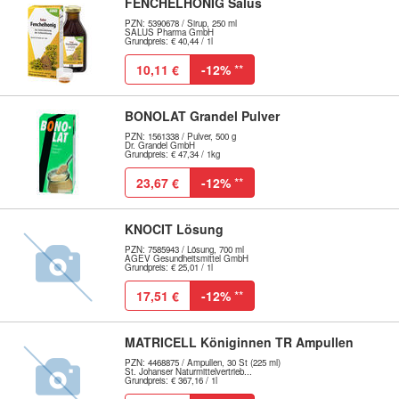
FENCHELHONIG Salus
PZN: 5390678 / Sirup, 250 ml
SALUS Pharma GmbH
Grundpreis: € 40,44 / 1l
10,11 €
-12%
**
BONOLAT Grandel Pulver
PZN: 1561338 / Pulver, 500 g
Dr. Grandel GmbH
Grundpreis: € 47,34 / 1kg
23,67 €
-12%
**
KNOCIT Lösung
PZN: 7585943 / Lösung, 700 ml
AGEV Gesundheitsmittel GmbH
Grundpreis: € 25,01 / 1l
17,51 €
-12%
**
MATRICELL Königinnen TR Ampullen
PZN: 4468875 / Ampullen, 30 St (225 ml)
St. Johanser Naturmittelvertrieb...
Grundpreis: € 367,16 / 1l