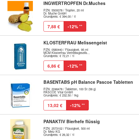
INGWERTROPFEN Dr.Muches
PZN: 5500078 / Tropfen, 20 ml
Dr. Muche GmbH
Grundpreis: € 394,00 / 1l
7,88 €
-12%
**
KLOSTERFRAU Melissengeist
PZN: 0580440 / Flüssigkeit, 95 ml
MCM Klosterfrau Vertriebsgesells...
Grundpreis: € 72,21 / 1l
6,86 €
-12%
**
BASENTABS pH Balance Pascoe Tabletten
PZN: 2246478 / Tabletten, 100 St (56 g)
PASCOE Vital GmbH
Grundpreis: € 232,50 / 1kg
13,02 €
-12%
**
PANAKTIV Bierhefe flüssig
PZN: 2573102 / Flüssigkeit, 500 ml
Dr. Metz KG
Grundpreis: € 26,32 / 1l