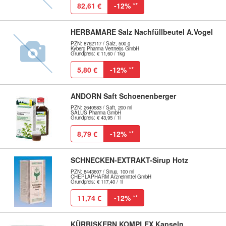
82,61 €
-12%
**
HERBAMARE Salz Nachfüllbeutel A.Vogel
PZN: 8762117 / Salz, 500 g
Kyberg Pharma Vertriebs GmbH
Grundpreis: € 11,60 / 1kg
5,80 €
-12%
**
ANDORN Saft Schoenenberger
PZN: 2640583 / Saft, 200 ml
SALUS Pharma GmbH
Grundpreis: € 43,95 / 1l
8,79 €
-12%
**
SCHNECKEN-EXTRAKT-Sirup Hotz
PZN: 8443607 / Sirup, 100 ml
CHEPLAPHARM Arzneimittel GmbH
Grundpreis: € 117,40 / 1l
11,74 €
-12%
**
KÜRBISKERN KOMPLEX Kapseln