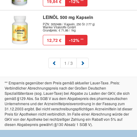
19,84 €
-12%
**
LEINÖL 500 mg Kapseln
PZN: 3052486 / Kapseln, 250 St (177 g)
Warnke Vitalstoffe GmbH
Grundpreis: € 71,86 / 1kg
12,72 €
-12%
**
(aktuell)
1
/ 3
** Ersparnis gegenüber dem Preis gemäß aktueller Lauer-Taxe. Preis:
Verbindlicher Abrechnungspreis nach der Großen Deutschen
Spezialitätentaxe (sog. Lauer-Taxe) bei Abgabe zu Lasten der GKV, die sich
gemäß §129 Abs. 5a SGB V aus dem Abgabepreis des pharmazeutischen
Unternehmens und der Arzneimittelpreisverordnung in der Fassung zum
31.12.2003 ergibt. Bei nicht verschreibungspflichtigen Arzneimitteln ist dieser
Preis für Apotheken nicht verbindlich. Im Falle einer Abrechnung würde der
GKV von der Apotheke bei rechtzeitiger Zahlung ein Rabatt von 5% auf
diesen Abgabepreis gewährt (§130 Absatz 1 SGB V).