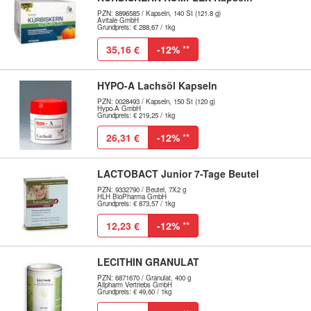
PZN: 8896585 / Kapseln, 140 St (121.8 g)
Avitale GmbH
Grundpreis: € 288,67 / 1kg
35,16 €
-12%
**
HYPO-A Lachsöl Kapseln
PZN: 0028493 / Kapseln, 150 St (120 g)
Hypo-A GmbH
Grundpreis: € 219,25 / 1kg
26,31 €
-12%
**
LACTOBACT Junior 7-Tage Beutel
PZN: 9332790 / Beutel, 7X2 g
HLH BioPharma GmbH
Grundpreis: € 873,57 / 1kg
12,23 €
-12%
**
LECITHIN GRANULAT
PZN: 6871670 / Granulat, 400 g
Allpharm Vertriebs GmbH
Grundpreis: € 49,60 / 1kg