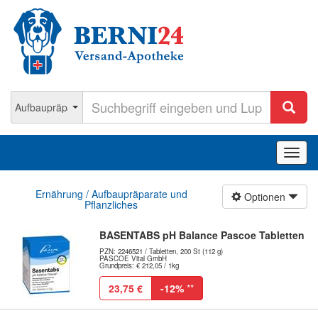
Navig
ein-/
Ernährung / Aufbaupräparate und
Optionen
Pflanzliches
BASENTABS pH Balance Pascoe Tabletten
PZN: 2246521 / Tabletten, 200 St (112 g)
PASCOE Vital GmbH
Grundpreis: € 212,05 / 1kg
23,75 €
-12%
**