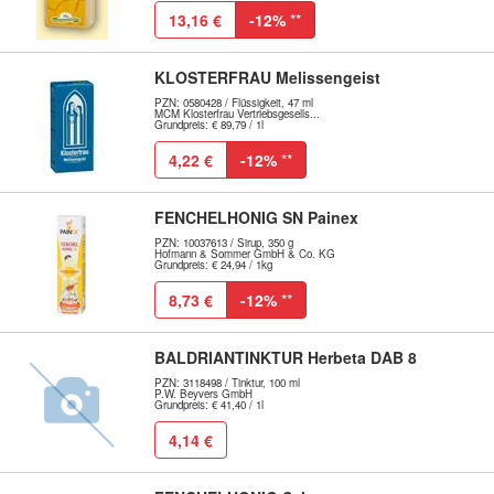
13,16 €
-12%
**
KLOSTERFRAU Melissengeist
PZN: 0580428 / Flüssigkeit, 47 ml
MCM Klosterfrau Vertriebsgesells...
Grundpreis: € 89,79 / 1l
4,22 €
-12%
**
FENCHELHONIG SN Painex
PZN: 10037613 / Sirup, 350 g
Hofmann & Sommer GmbH & Co. KG
Grundpreis: € 24,94 / 1kg
8,73 €
-12%
**
BALDRIANTINKTUR Herbeta DAB 8
PZN: 3118498 / Tinktur, 100 ml
P.W. Beyvers GmbH
Grundpreis: € 41,40 / 1l
4,14 €