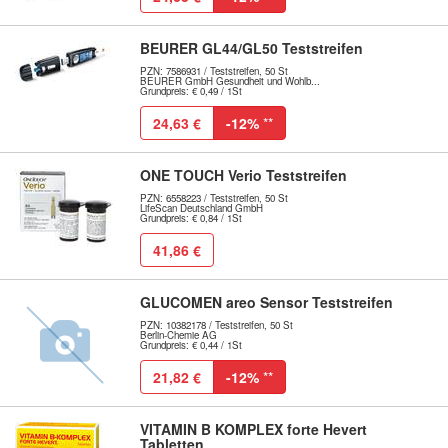
BEURER GL44/GL50 Teststreifen
PZN: 7586931 / Teststreifen, 50 St
BEURER GmbH Gesundheit und Wohlb...
Grundpreis: € 0,49 / 1St
24,63 €
-12%
**
ONE TOUCH Verio Teststreifen
PZN: 6558223 / Teststreifen, 50 St
LifeScan Deutschland GmbH
Grundpreis: € 0,84 / 1St
41,86 €
GLUCOMEN areo Sensor Teststreifen
PZN: 10382178 / Teststreifen, 50 St
Berlin-Chemie AG
Grundpreis: € 0,44 / 1St
21,82 €
-12%
**
VITAMIN B KOMPLEX forte Hevert
Tabletten