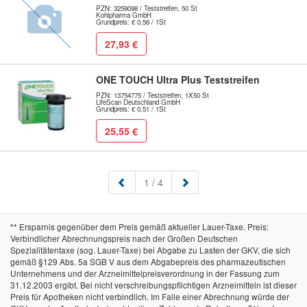
PZN: 3259098 / Teststreifen, 50 St
Kohlpharma GmbH
Grundpreis: € 0,56 / 1St
27,93 €
ONE TOUCH Ultra Plus Teststreifen
PZN: 13754775 / Teststreifen, 1X50 St
LifeScan Deutschland GmbH
Grundpreis: € 0,51 / 1St
25,55 €
(aktuell)
1
/ 4
** Ersparnis gegenüber dem Preis gemäß aktueller Lauer-Taxe. Preis:
Verbindlicher Abrechnungspreis nach der Großen Deutschen
Spezialitätentaxe (sog. Lauer-Taxe) bei Abgabe zu Lasten der GKV, die sich
gemäß §129 Abs. 5a SGB V aus dem Abgabepreis des pharmazeutischen
Unternehmens und der Arzneimittelpreisverordnung in der Fassung zum
31.12.2003 ergibt. Bei nicht verschreibungspflichtigen Arzneimitteln ist dieser
Preis für Apotheken nicht verbindlich. Im Falle einer Abrechnung würde der