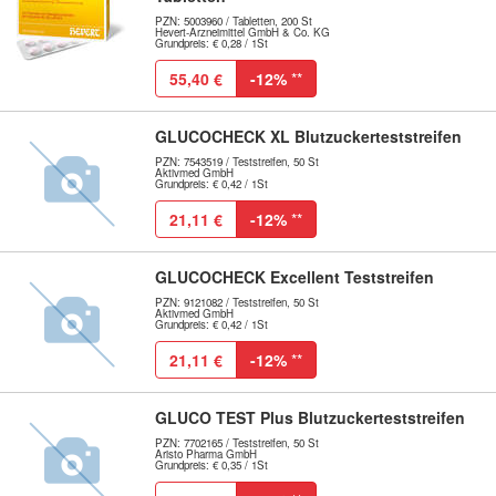
PZN: 5003960 / Tabletten, 200 St
Hevert-Arzneimittel GmbH & Co. KG
Grundpreis: € 0,28 / 1St
55,40 €
-12%
**
GLUCOCHECK XL Blutzuckerteststreifen
PZN: 7543519 / Teststreifen, 50 St
Aktivmed GmbH
Grundpreis: € 0,42 / 1St
21,11 €
-12%
**
GLUCOCHECK Excellent Teststreifen
PZN: 9121082 / Teststreifen, 50 St
Aktivmed GmbH
Grundpreis: € 0,42 / 1St
21,11 €
-12%
**
GLUCO TEST Plus Blutzuckerteststreifen
PZN: 7702165 / Teststreifen, 50 St
Aristo Pharma GmbH
Grundpreis: € 0,35 / 1St