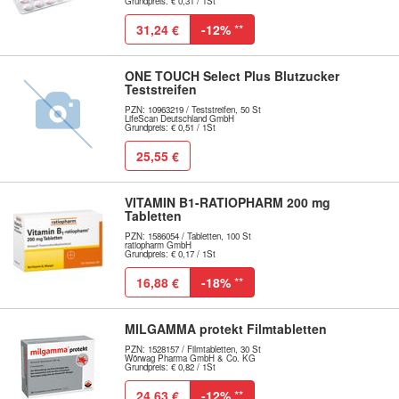
Grundpreis: € 0,31 / 1St
31,24 €
-12%
**
ONE TOUCH Select Plus Blutzucker
Teststreifen
PZN: 10963219 / Teststreifen, 50 St
LifeScan Deutschland GmbH
Grundpreis: € 0,51 / 1St
25,55 €
VITAMIN B1-RATIOPHARM 200 mg
Tabletten
PZN: 1586054 / Tabletten, 100 St
ratiopharm GmbH
Grundpreis: € 0,17 / 1St
16,88 €
-18%
**
MILGAMMA protekt Filmtabletten
PZN: 1528157 / Filmtabletten, 30 St
Wörwag Pharma GmbH & Co. KG
Grundpreis: € 0,82 / 1St
24,63 €
-12%
**