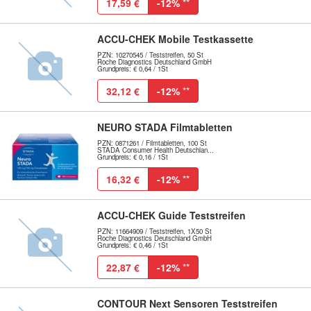
17,59 €
-12%
**
ACCU-CHEK Mobile Testkassette
PZN: 10270545 / Teststreifen, 50 St
Roche Diagnostics Deutschland GmbH
Grundpreis: € 0,64 / 1St
32,12 €
-12%
**
NEURO STADA Filmtabletten
PZN: 0871261 / Filmtabletten, 100 St
STADA Consumer Health Deutschlan...
Grundpreis: € 0,16 / 1St
16,32 €
-12%
**
ACCU-CHEK Guide Teststreifen
PZN: 11664909 / Teststreifen, 1X50 St
Roche Diagnostics Deutschland GmbH
Grundpreis: € 0,46 / 1St
22,87 €
-12%
**
CONTOUR Next Sensoren Teststreifen