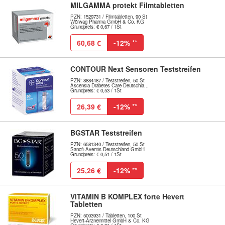
MILGAMMA protekt Filmtabletten
PZN: 1529731 / Filmtabletten, 90 St
Wörwag Pharma GmbH & Co. KG
Grundpreis: € 0,67 / 1St
60,68 €
-12%
**
CONTOUR Next Sensoren Teststreifen
PZN: 8884487 / Teststreifen, 50 St
Ascensia Diabetes Care Deutschla...
Grundpreis: € 0,53 / 1St
26,39 €
-12%
**
BGSTAR Teststreifen
PZN: 6581340 / Teststreifen, 50 St
Sanofi-Aventis Deutschland GmbH
Grundpreis: € 0,51 / 1St
25,26 €
-12%
**
VITAMIN B KOMPLEX forte Hevert
Tabletten
PZN: 5003931 / Tabletten, 100 St
Hevert-Arzneimittel GmbH & Co. KG