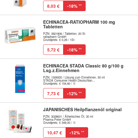
8,03 €
-18%
**
ECHINACEA-RATIOPHARM 100 mg
Tabletten
PZN: 3921806 / Tabletten, 20 St
ratiopharm GmbH
Grundpreis: € 0,29 / 1St
5,72 €
-18%
**
ECHINACEA STADA Classic 80 g/100 g
Lsg.z.Einnehmen
PZN: 1309320 / Lösung zum Einnehmen, 50 ml
STADA Consumer Health Deutschlan...
Grundpreis: € 154,60 / 1l
7,73 €
-12%
**
JAPANISCHES Heilpflanzenöl original
PZN: 3028631 / Ätherisches Öl, 30 ml
Pharma Peter GmbH
Grundpreis: € 349,00 / 1l
10,47 €
-12%
**