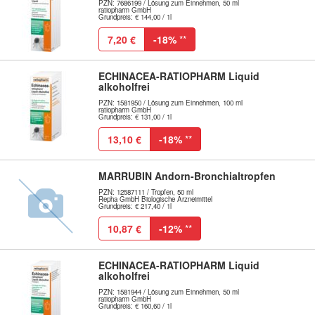
PZN: 7686199 / Lösung zum Einnehmen, 50 ml
ratiopharm GmbH
Grundpreis: € 144,00 / 1l
7,20 €
-18%
**
ECHINACEA-RATIOPHARM Liquid
alkoholfrei
PZN: 1581950 / Lösung zum Einnehmen, 100 ml
ratiopharm GmbH
Grundpreis: € 131,00 / 1l
13,10 €
-18%
**
MARRUBIN Andorn-Bronchialtropfen
PZN: 12587111 / Tropfen, 50 ml
Repha GmbH Biologische Arzneimittel
Grundpreis: € 217,40 / 1l
10,87 €
-12%
**
ECHINACEA-RATIOPHARM Liquid
alkoholfrei
PZN: 1581944 / Lösung zum Einnehmen, 50 ml
ratiopharm GmbH
Grundpreis: € 160,60 / 1l