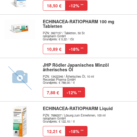
18,50 €
-12%
**
ECHINACEA-RATIOPHARM 100 mg
Tabletten
PZN: 3927157 / Tabletten, 50 St
ratiopharm GmbH
Grundpreis: € 0,22 / 1St
10,89 €
-18%
**
JHP Rödler Japanisches Minzöl
ätherisches Öl
PZN: 13422346 / Ätherisches Öl, 10 ml
Recordati Pharma GmbH
Grundpreis: € 788,00 / 1l
7,88 €
-12%
**
ECHINACEA-RATIOPHARM Liquid
PZN: 7686207 / Lösung zum Einnehmen, 100 ml
ratiopharm GmbH
Grundpreis: € 122,10 / 1l
12,21 €
-18%
**