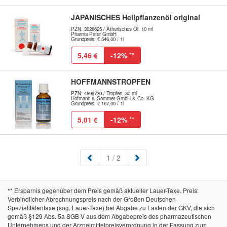
JAPANISCHES Heilpflanzenöl original
PZN: 3028625 / Ätherisches Öl, 10 ml
Pharma Peter GmbH
Grundpreis: € 546,00 / 1l
5,46 €
-12%
**
HOFFMANNSTROPFEN
PZN: 4899730 / Tropfen, 30 ml
Hofmann & Sommer GmbH & Co. KG
Grundpreis: € 167,00 / 1l
5,01 €
-12%
**
(aktuell)
1
/ 2
** Ersparnis gegenüber dem Preis gemäß aktueller Lauer-Taxe. Preis:
Verbindlicher Abrechnungspreis nach der Großen Deutschen
Spezialitätentaxe (sog. Lauer-Taxe) bei Abgabe zu Lasten der GKV, die sich
gemäß §129 Abs. 5a SGB V aus dem Abgabepreis des pharmazeutischen
Unternehmens und der Arzneimittelpreisverordnung in der Fassung zum