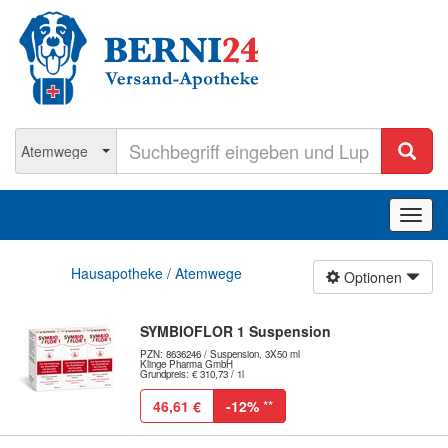
Navig
ein-/
Hausapotheke / Atemwege
Optionen
SYMBIOFLOR 1 Suspension
PZN: 8636246 / Suspension, 3X50 ml
Klinge Pharma GmbH
Grundpreis: € 310,73 / 1l
46,61 €
-12%
**