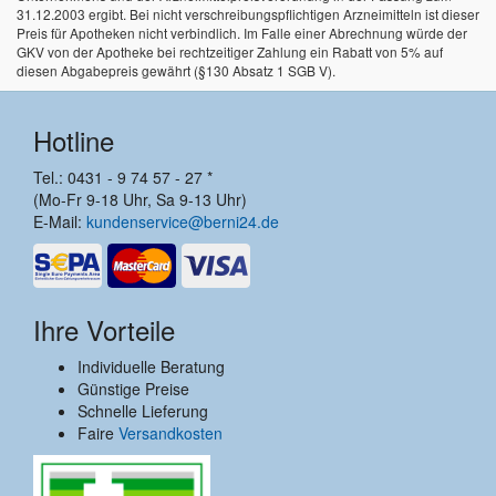
31.12.2003 ergibt. Bei nicht verschreibungspflichtigen Arzneimitteln ist dieser
Preis für Apotheken nicht verbindlich. Im Falle einer Abrechnung würde der
GKV von der Apotheke bei rechtzeitiger Zahlung ein Rabatt von 5% auf
diesen Abgabepreis gewährt (§130 Absatz 1 SGB V).
Hotline
Tel.: 0431 - 9 74 57 - 27 *
(Mo-Fr 9-18 Uhr, Sa 9-13 Uhr)
E-Mail:
kundenservice@berni24.de
Ihre Vorteile
Individuelle Beratung
Günstige Preise
Schnelle Lieferung
Faire
Versandkosten