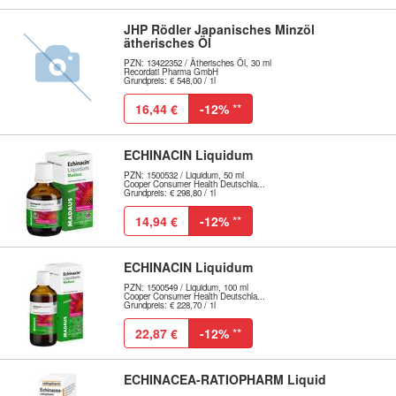
JHP Rödler Japanisches Minzöl
ätherisches Öl
PZN: 13422352 / Ätherisches Öl, 30 ml
Recordati Pharma GmbH
Grundpreis: € 548,00 / 1l
16,44 €
-12%
**
ECHINACIN Liquidum
PZN: 1500532 / Liquidum, 50 ml
Cooper Consumer Health Deutschla...
Grundpreis: € 298,80 / 1l
14,94 €
-12%
**
ECHINACIN Liquidum
PZN: 1500549 / Liquidum, 100 ml
Cooper Consumer Health Deutschla...
Grundpreis: € 228,70 / 1l
22,87 €
-12%
**
ECHINACEA-RATIOPHARM Liquid