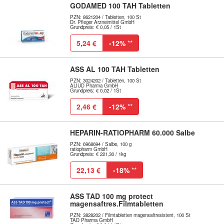
GODAMED 100 TAH Tabletten
PZN: 8621204 / Tabletten, 100 St
Dr. Pfleger Arzneimittel GmbH
Grundpreis: € 0,05 / 1St
5,24 €
-12%
**
ASS AL 100 TAH Tabletten
PZN: 3024202 / Tabletten, 100 St
ALIUD Pharma GmbH
Grundpreis: € 0,02 / 1St
2,46 €
-12%
**
HEPARIN-RATIOPHARM 60.000 Salbe
PZN: 6968694 / Salbe, 100 g
ratiopharm GmbH
Grundpreis: € 221,30 / 1kg
22,13 €
-18%
**
ASS TAD 100 mg protect
magensaftres.Filmtabletten
PZN: 3828202 / Filmtabletten magensaftresistent, 100 St
TAD Pharma GmbH