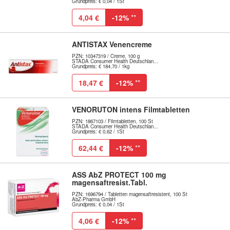
Grundpreis: € 0,04 / 1St
4,04 €
-12%
**
ANTISTAX Venencreme
PZN: 10347319 / Creme, 100 g
STADA Consumer Health Deutschlan...
Grundpreis: € 184,70 / 1kg
18,47 €
-12%
**
VENORUTON intens Filmtabletten
PZN: 1867103 / Filmtabletten, 100 St
STADA Consumer Health Deutschlan...
Grundpreis: € 0,62 / 1St
62,44 €
-12%
**
ASS AbZ PROTECT 100 mg
magensaftresist.Tabl.
PZN: 1696794 / Tabletten magensaftresistent, 100 St
AbZ-Pharma GmbH
Grundpreis: € 0,04 / 1St
4,06 €
-12%
**