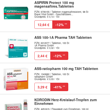
ASPIRIN Protect 100 mg
magensaftres.Tabletten
PZN: 6706155 / Tabletten magensaftresistent, 98 St
Bayer Vital GmbH - Geschäftsbere...
Grundpreis: € 0,13 / 1St
12,64 €
-12%
**
ASS 100-1A Pharma TAH Tabletten
PZN: 6312077 / Tabletten, 100 St
1A Pharma GmbH
Grundpreis: € 0,02 / 1St
2,44 €
-12%
**
ASS-ratiopharm 100 mg TAH Tabletten
PZN: 1343682 / Tabletten, 100 St
ratiopharm GmbH
Grundpreis: € 0,03 / 1St
3,29 €
-41%
**
KORODIN Herz-Kreislauf-Tropfen zum
Einnehmen
PZN: 4251615 / Flüssigkeit zum Einnehmen, 100 ml