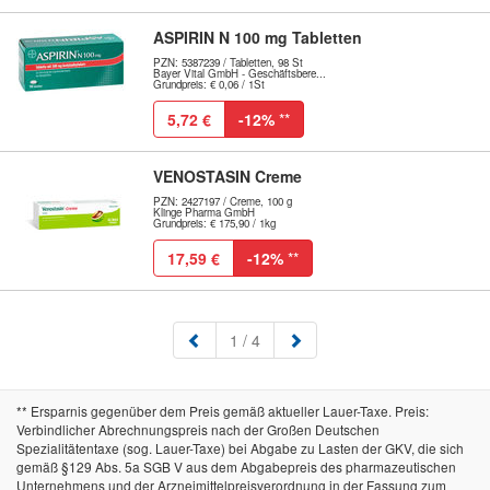
ASPIRIN N 100 mg Tabletten
PZN: 5387239 / Tabletten, 98 St
Bayer Vital GmbH - Geschäftsbere...
Grundpreis: € 0,06 / 1St
5,72 €
-12%
**
VENOSTASIN Creme
PZN: 2427197 / Creme, 100 g
Klinge Pharma GmbH
Grundpreis: € 175,90 / 1kg
17,59 €
-12%
**
(aktuell)
1
/ 4
** Ersparnis gegenüber dem Preis gemäß aktueller Lauer-Taxe. Preis:
Verbindlicher Abrechnungspreis nach der Großen Deutschen
Spezialitätentaxe (sog. Lauer-Taxe) bei Abgabe zu Lasten der GKV, die sich
gemäß §129 Abs. 5a SGB V aus dem Abgabepreis des pharmazeutischen
Unternehmens und der Arzneimittelpreisverordnung in der Fassung zum