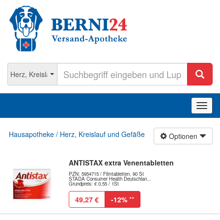
Navig
ein-/
Hausapotheke / Herz, Kreislauf und Gefäße
Optionen
ANTISTAX extra Venentabletten
PZN: 5954715 / Filmtabletten, 90 St
STADA Consumer Health Deutschlan...
Grundpreis: € 0,55 / 1St
49,27 €
-12%
**