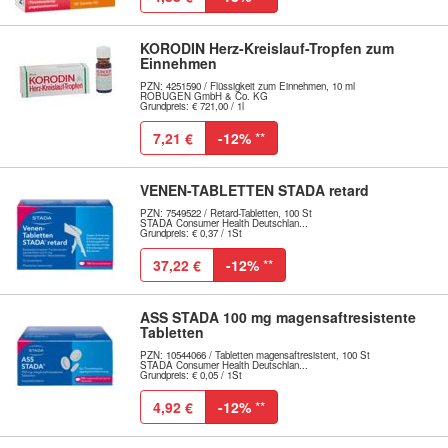
KORODIN Herz-Kreislauf-Tropfen zum
Einnehmen
PZN: 4251590 / Flüssigkeit zum Einnehmen, 10 ml
ROBUGEN GmbH & Co. KG
Grundpreis: € 721,00 / 1l
7,21 €
-12%
**
VENEN-TABLETTEN STADA retard
PZN: 7549522 / Retard-Tabletten, 100 St
STADA Consumer Health Deutschlan...
Grundpreis: € 0,37 / 1St
37,22 €
-12%
**
ASS STADA 100 mg magensaftresistente
Tabletten
PZN: 10544066 / Tabletten magensaftresistent, 100 St
STADA Consumer Health Deutschlan...
Grundpreis: € 0,05 / 1St
4,92 €
-12%
**