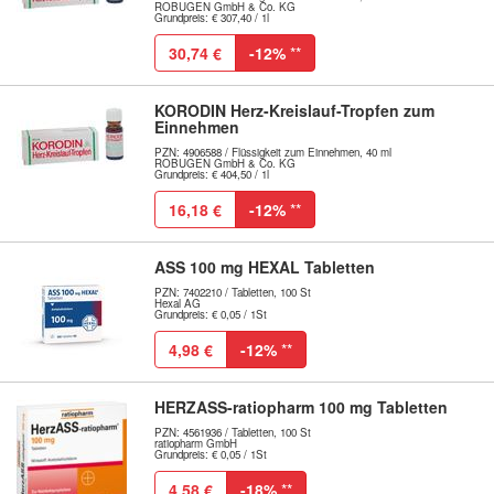
ROBUGEN GmbH & Co. KG
Grundpreis: € 307,40 / 1l
30,74 €
-12%
**
KORODIN Herz-Kreislauf-Tropfen zum
Einnehmen
PZN: 4906588 / Flüssigkeit zum Einnehmen, 40 ml
ROBUGEN GmbH & Co. KG
Grundpreis: € 404,50 / 1l
16,18 €
-12%
**
ASS 100 mg HEXAL Tabletten
PZN: 7402210 / Tabletten, 100 St
Hexal AG
Grundpreis: € 0,05 / 1St
4,98 €
-12%
**
HERZASS-ratiopharm 100 mg Tabletten
PZN: 4561936 / Tabletten, 100 St
ratiopharm GmbH
Grundpreis: € 0,05 / 1St
4,58 €
-18%
**