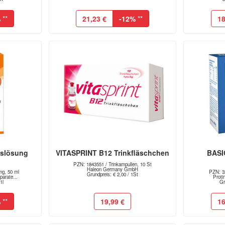
%
**
21,23 €
-12%
**
18
nslösung
VITASPRINT B12 Trinkfläschchen
BASI
PZN: 1843551 / Trinkampullen, 10 St
Haleon Germany GmbH
ng, 50 ml
PZN: 32
Grundpreis: € 2,00 / 1St
arate...
Prot
1l
Gr
%
**
19,99 €
16