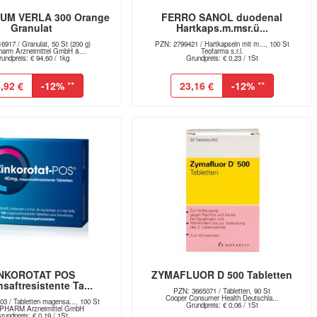
UM VERLA 300 Orange
FERRO SANOL duodenal
Granulat
Hartkaps.m.msr.ü...
6917 / Granulat, 50 St (200 g)
PZN: 2799421 / Hartkapseln mit m..., 100 St
harm Arzneimittel GmbH &...
Teofarma s.r.l.
undpreis: € 94,60 / 1kg
Grundpreis: € 0,23 / 1St
,92 €
-12%
**
23,16 €
-12%
**
INKOROTAT POS
ZYMAFLUOR D 500 Tabletten
saftresistente Ta...
PZN: 3665071 / Tabletten, 90 St
Cooper Consumer Health Deutschla...
3 / Tabletten magensa..., 100 St
Grundpreis: € 0,06 / 1St
HARM Arzneimittel GmbH
rundpreis: € 0,19 / 1St