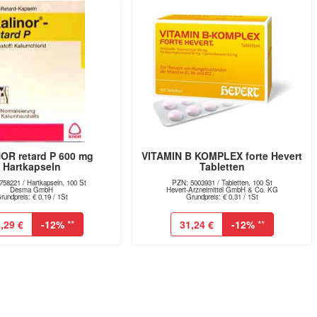
OR retard P 600 mg
VITAMIN B KOMPLEX forte Hevert
Hartkapseln
Tabletten
58221 / Hartkapseln, 100 St
PZN: 5003931 / Tabletten, 100 St
Desma GmbH
Hevert-Arzneimittel GmbH & Co. KG
rundpreis: € 0,19 / 1St
Grundpreis: € 0,31 / 1St
,29 €
-12%
**
31,24 €
-12%
**