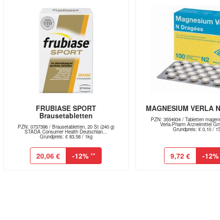
FRUBIASE SPORT
MAGNESIUM VERLA N
Brausetabletten
PZN: 3554934 / Tabletten magens
Verla-Pharm Arzneimittel G
PZN: 0737396 / Brausetabletten, 20 St (240 g)
Grundpreis: € 0,10 / 1
STADA Consumer Health Deutschlan...
Grundpreis: € 83,58 / 1kg
20,06 €
-12%
**
9,72 €
-12%