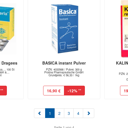
 Dragees
BASICA instant Pulver
KALIN
a..., 100 St
PZN: 4033568 / Pulver, 300 g
mbH &...
Protina Pharmazeutische GmbH
PZN: 27
St
Grundpreis: € 56,33 / 1kg
G
**
16,90 €
-12%
**
19
(aktuell)
1
2
3
4
Seite 1 von 4