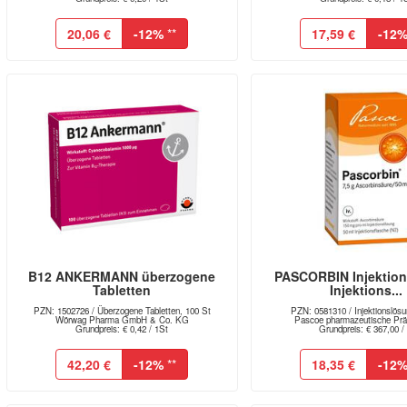
20,06 €
-12%
**
17,59 €
-12
B12 ANKERMANN überzogene
PASCORBIN Injektio
Tabletten
Injektions...
PZN: 1502726 / Überzogene Tabletten, 100 St
PZN: 0581310 / Injektionslösu
Wörwag Pharma GmbH & Co. KG
Pascoe pharmazeutische Präp
Grundpreis: € 0,42 / 1St
Grundpreis: € 367,00 / 
42,20 €
-12%
**
18,35 €
-12