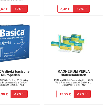
,57 €
-12%
**
5,42 €
-12%
**
CA direkt basische
MAGNESIUM VERLA
Mikroperlen
Brausetabletten
16769 / Perlen, 30 St (84 g)
PZN: 4909919 / Brausetabletten, 50 St
ina Pharmazeutische GmbH
Verla-Pharm Arzneimittel GmbH &...
undpreis: € 201,19 / 1kg
Grundpreis: € 0,27 / 1St
,90 €
-12%
**
13,55 €
-12%
**