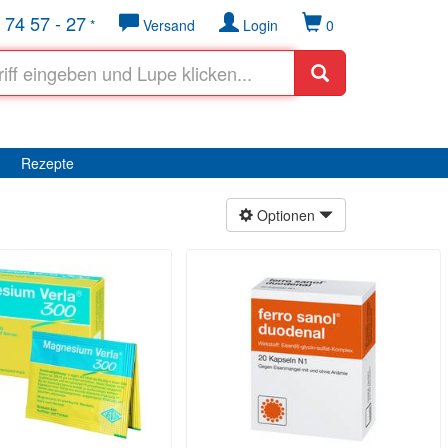
 74 57 - 27
*
Versand
Login
0
Rezepte
Optionen