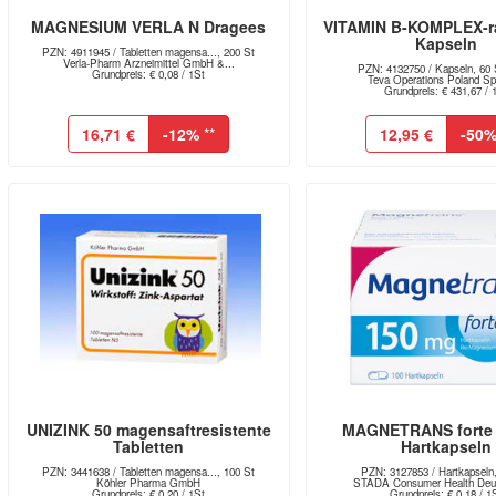
MAGNESIUM VERLA N Dragees
VITAMIN B-KOMPLEX-r
Kapseln
PZN: 4911945 / Tabletten magensa..., 200 St
Verla-Pharm Arzneimittel GmbH &...
PZN: 4132750 / Kapseln, 60 S
Grundpreis: € 0,08 / 1St
Teva Operations Poland Sp.
Grundpreis: € 431,67 / 
16,71 €
-12%
**
12,95 €
-50
UNIZINK 50 magensaftresistente
MAGNETRANS forte
Tabletten
Hartkapseln
PZN: 3441638 / Tabletten magensa..., 100 St
PZN: 3127853 / Hartkapseln
Köhler Pharma GmbH
STADA Consumer Health Deut
Grundpreis: € 0,20 / 1St
Grundpreis: € 0,18 / 1