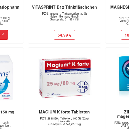
atiopharm
VITASPRINT B12 Trinkfläschchen
MAGNESI
PZN: 1853561 / Trinkampullen, 30 St
Haleon Germany GmbH
t (30 g)
PZN: 131
Grundpreis: € 1,83 / 1St
 z.o.o
Verla-P
1kg
Gr
%
**
54,99 €
18
 150 mg
MAGIUM K forte Tabletten
Z
magen
PZN: 2881826 / Tabletten, 100 St (62 g)
Hexal AG
, 100 St
PZN: 634090
Grundpreis: € 342,42 / 1kg
schlan...
URSAP
St
G