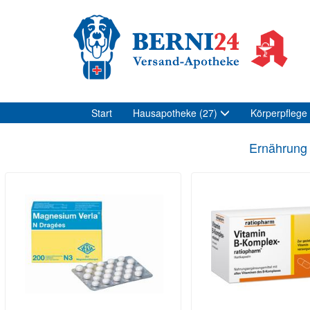
Start
Hausapotheke
(27)
Körperpflege
Ernährung 