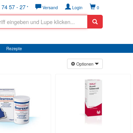
 74 57 - 27
*
Versand
Login
0
Rezepte
Optionen