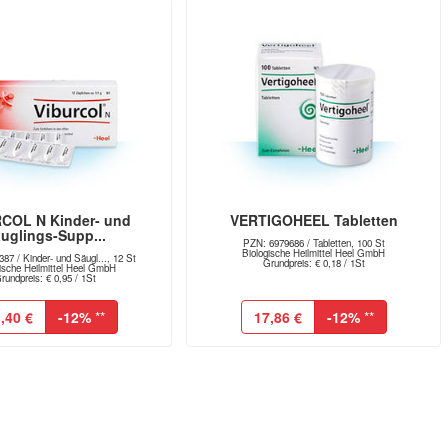
COL N Kinder- und
VERTIGOHEEL Tabletten
uglings-Supp...
PZN: 6979686 / Tabletten, 100 St
Biologische Heilmittel Heel GmbH
87 / Kinder- und Säugl..., 12 St
Grundpreis: € 0,18 / 1St
gische Heilmittel Heel GmbH
rundpreis: € 0,95 / 1St
,40 €
-12%
**
17,86 €
-12%
**