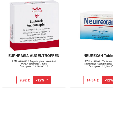
EUPHRASIA AUGENTROPFEN
NEUREXAN Table
PZN: 6816435 / Augentropfen, 10X0.5 ml
PZN: 4143009 / Tabletten,
WALA Heilmittel GmbH
Biologische Heilmittel Hee
Grundpreis: € 1.984,00 / 1l
Grundpreis: € 0,29 / 1
9,92 €
-12%
**
14,34 €
-12