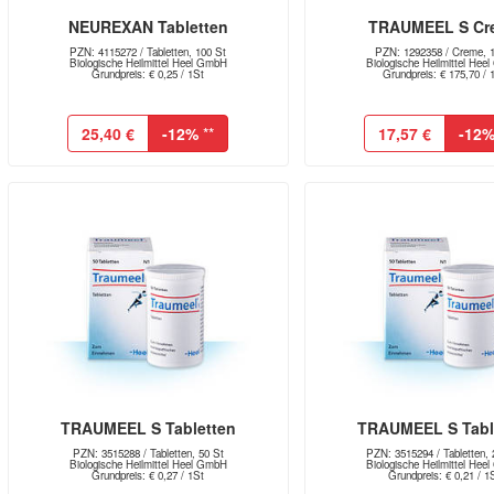
NEUREXAN Tabletten
TRAUMEEL S Cr
PZN: 4115272 / Tabletten, 100 St
PZN: 1292358 / Creme, 1
Biologische Heilmittel Heel GmbH
Biologische Heilmittel Hee
Grundpreis: € 0,25 / 1St
Grundpreis: € 175,70 / 
25,40 €
-12%
**
17,57 €
-12
TRAUMEEL S Tabletten
TRAUMEEL S Tabl
PZN: 3515288 / Tabletten, 50 St
PZN: 3515294 / Tabletten, 
Biologische Heilmittel Heel GmbH
Biologische Heilmittel Hee
Grundpreis: € 0,27 / 1St
Grundpreis: € 0,21 / 1