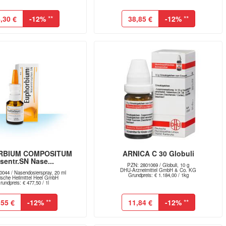
,30 €
-12%
**
38,85 €
-12%
**
RBIUM COMPOSITUM
ARNICA C 30 Globuli
sentr.SN Nase...
PZN: 2801069 / Globuli, 10 g
DHU-Arzneimittel GmbH & Co. KG
044 / Nasendosierspray, 20 ml
Grundpreis: € 1.184,00 / 1kg
gische Heilmittel Heel GmbH
rundpreis: € 477,50 / 1l
,55 €
-12%
**
11,84 €
-12%
**