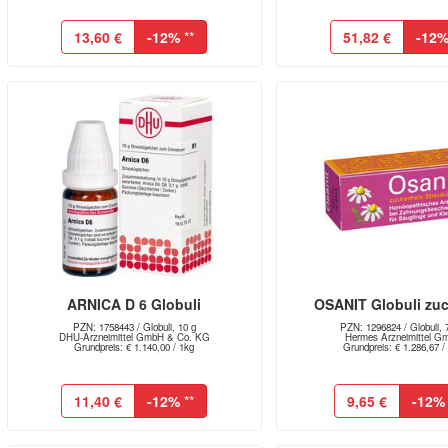
13,60 €
-12%
**
51,82 €
-12
ARNICA D 6 Globuli
OSANIT Globuli zuc
PZN: 1758443 / Globuli, 10 g
PZN: 1296824 / Globuli, 
DHU-Arzneimittel GmbH & Co. KG
Hermes Arzneimittel G
Grundpreis: € 1.140,00 / 1kg
Grundpreis: € 1.286,67 /
11,40 €
-12%
**
9,65 €
-12%