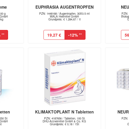
eme
EUPHRASIA AUGENTROPFEN
NEU
00 g
PZN: 1448168 / Augentropfen, 30X0.5 ml
PZN: 
l GmbH
WALA Heilmittel GmbH
Biolo
1kg
Grundpreis: € 1.284,67 / 1l
G
%
**
19,27 €
-12%
**
56
etten
KLIMAKTOPLANT N Tabletten
NEUR
250 St
PZN: 4187656 / Tabletten, 100 St
PZN: 
l GmbH
DHU-Arzneimittel GmbH & Co. KG
St
Grundpreis: € 0,18 / 1St
G