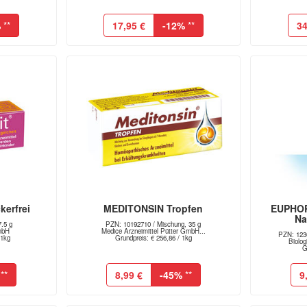
%
**
17,95 €
-12%
**
34
kerfrei
MEDITONSIN Tropfen
EUPHO
Na
7.5 g
PZN: 10192710 / Mischung, 35 g
mbH
Medice Arzneimittel Pütter GmbH...
PZN: 1230
 1kg
Grundpreis: € 256,86 / 1kg
Biolo
G
**
8,99 €
-45%
**
9