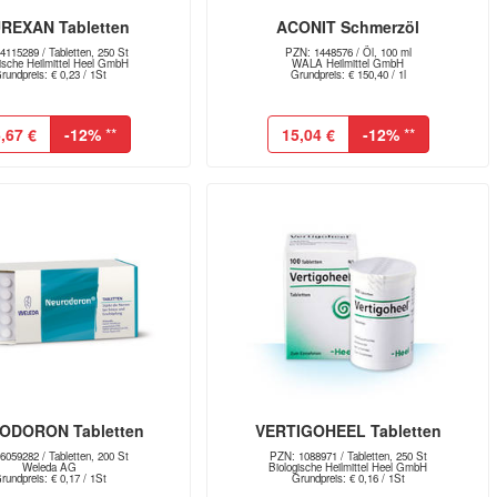
REXAN Tabletten
ACONIT Schmerzöl
4115289 / Tabletten, 250 St
PZN: 1448576 / Öl, 100 ml
gische Heilmittel Heel GmbH
WALA Heilmittel GmbH
rundpreis: € 0,23 / 1St
Grundpreis: € 150,40 / 1l
,67 €
-12%
**
15,04 €
-12%
**
ODORON Tabletten
VERTIGOHEEL Tabletten
6059282 / Tabletten, 200 St
PZN: 1088971 / Tabletten, 250 St
Weleda AG
Biologische Heilmittel Heel GmbH
rundpreis: € 0,17 / 1St
Grundpreis: € 0,16 / 1St