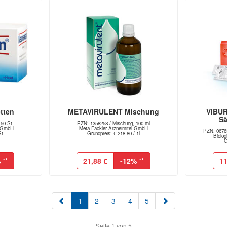
tten
METAVIRULENT Mischung
VIBUR
Sä
 50 St
PZN: 1358258 / Mischung, 100 ml
l GmbH
Meta Fackler Arzneimitel GmbH
PZN: 06763
St
Grundpreis: € 218,80 / 1l
Biolo
G
%
**
21,88 €
-12%
**
11
(aktuell)
1
2
3
4
5
Seite 1 von 5