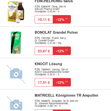
FENCHELHONIG Salus
PZN: 5390678 / Sirup, 250 ml
SALUS Pharma GmbH
Grundpreis: € 40,44 / 1l
10,11 €
-12%
**
BONOLAT Grandel Pulver
PZN: 1561338 / Pulver, 500 g
Dr. Grandel GmbH
Grundpreis: € 47,34 / 1kg
23,67 €
-12%
**
KNOCIT Lösung
PZN: 7585943 / Lösung, 700 ml
AGEV Gesundheitsmittel GmbH
Grundpreis: € 25,01 / 1l
17,51 €
-12%
**
MATRICELL Königinnen TR Ampullen
PZN: 4468875 / Ampullen, 30 St (225 ml)
St. Johanser Naturmittelvertrieb...
Grundpreis: € 367,16 / 1l