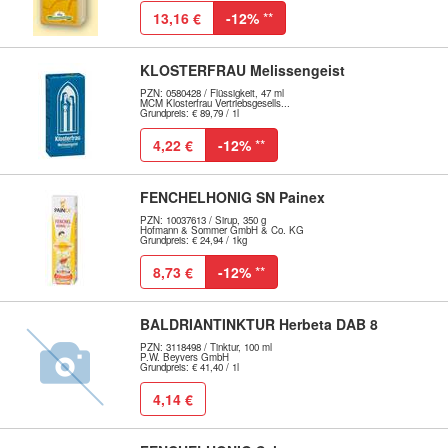
13,16 €
-12%
**
KLOSTERFRAU Melissengeist
PZN: 0580428 / Flüssigkeit, 47 ml
MCM Klosterfrau Vertriebsgesells...
Grundpreis: € 89,79 / 1l
4,22 €
-12%
**
FENCHELHONIG SN Painex
PZN: 10037613 / Sirup, 350 g
Hofmann & Sommer GmbH & Co. KG
Grundpreis: € 24,94 / 1kg
8,73 €
-12%
**
BALDRIANTINKTUR Herbeta DAB 8
PZN: 3118498 / Tinktur, 100 ml
P.W. Beyvers GmbH
Grundpreis: € 41,40 / 1l
4,14 €