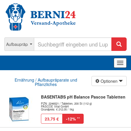
Navig
ein-/
Ernährung / Aufbaupräparate und
Optionen
Pflanzliches
BASENTABS pH Balance Pascoe Tabletten
PZN: 2246521 / Tabletten, 200 St (112 g)
PASCOE Vital GmbH
Grundpreis: € 212,05 / 1kg
23,75 €
-12%
**