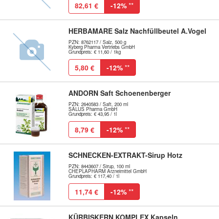
82,61 €
-12%
**
HERBAMARE Salz Nachfüllbeutel A.Vogel
PZN: 8762117 / Salz, 500 g
Kyberg Pharma Vertriebs GmbH
Grundpreis: € 11,60 / 1kg
5,80 €
-12%
**
ANDORN Saft Schoenenberger
PZN: 2640583 / Saft, 200 ml
SALUS Pharma GmbH
Grundpreis: € 43,95 / 1l
8,79 €
-12%
**
SCHNECKEN-EXTRAKT-Sirup Hotz
PZN: 8443607 / Sirup, 100 ml
CHEPLAPHARM Arzneimittel GmbH
Grundpreis: € 117,40 / 1l
11,74 €
-12%
**
KÜRBISKERN KOMPLEX Kapseln