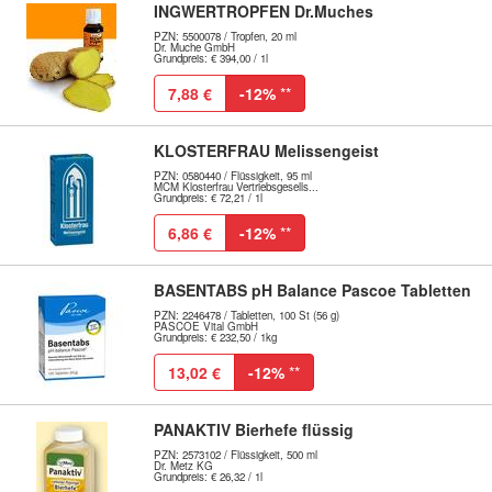
INGWERTROPFEN Dr.Muches
PZN: 5500078 / Tropfen, 20 ml
Dr. Muche GmbH
Grundpreis: € 394,00 / 1l
7,88 €
-12%
**
KLOSTERFRAU Melissengeist
PZN: 0580440 / Flüssigkeit, 95 ml
MCM Klosterfrau Vertriebsgesells...
Grundpreis: € 72,21 / 1l
6,86 €
-12%
**
BASENTABS pH Balance Pascoe Tabletten
PZN: 2246478 / Tabletten, 100 St (56 g)
PASCOE Vital GmbH
Grundpreis: € 232,50 / 1kg
13,02 €
-12%
**
PANAKTIV Bierhefe flüssig
PZN: 2573102 / Flüssigkeit, 500 ml
Dr. Metz KG
Grundpreis: € 26,32 / 1l