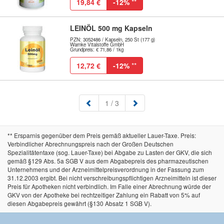
19,84 €
-12%
**
LEINÖL 500 mg Kapseln
PZN: 3052486 / Kapseln, 250 St (177 g)
Warnke Vitalstoffe GmbH
Grundpreis: € 71,86 / 1kg
12,72 €
-12%
**
(aktuell)
1
/ 3
** Ersparnis gegenüber dem Preis gemäß aktueller Lauer-Taxe. Preis:
Verbindlicher Abrechnungspreis nach der Großen Deutschen
Spezialitätentaxe (sog. Lauer-Taxe) bei Abgabe zu Lasten der GKV, die sich
gemäß §129 Abs. 5a SGB V aus dem Abgabepreis des pharmazeutischen
Unternehmens und der Arzneimittelpreisverordnung in der Fassung zum
31.12.2003 ergibt. Bei nicht verschreibungspflichtigen Arzneimitteln ist dieser
Preis für Apotheken nicht verbindlich. Im Falle einer Abrechnung würde der
GKV von der Apotheke bei rechtzeitiger Zahlung ein Rabatt von 5% auf
diesen Abgabepreis gewährt (§130 Absatz 1 SGB V).