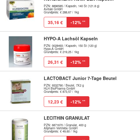
PZN: 8896585 / Kapseln, 140 St (121.8 g)
Avitale GmbH
Grundpreis: € 288,67 / 1kg
35,16 €
-12%
**
HYPO-A Lachsöl Kapseln
PZN: 0028493 / Kapseln, 150 St (120 g)
Hypo-A GmbH
Grundpreis: € 219,25 / 1kg
26,31 €
-12%
**
LACTOBACT Junior 7-Tage Beutel
PZN: 9332790 / Beutel, 7X2 g
HLH BioPharma GmbH
Grundpreis: € 873,57 / 1kg
12,23 €
-12%
**
LECITHIN GRANULAT
PZN: 6871670 / Granulat, 400 g
Allpharm Vertriebs GmbH
Grundpreis: € 49,60 / 1kg