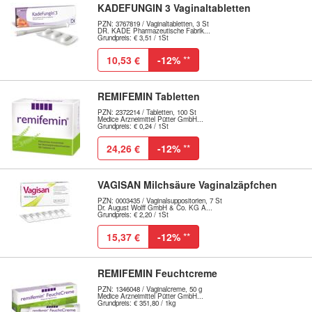
KADEFUNGIN 3 Vaginaltabletten
PZN: 3767819 / Vaginaltabletten, 3 St
DR. KADE Pharmazeutische Fabrik...
Grundpreis: € 3,51 / 1St
10,53 €
-12%
**
REMIFEMIN Tabletten
PZN: 2372214 / Tabletten, 100 St
Medice Arzneimittel Pütter GmbH...
Grundpreis: € 0,24 / 1St
24,26 €
-12%
**
VAGISAN Milchsäure Vaginalzäpfchen
PZN: 0003435 / Vaginalsuppositorien, 7 St
Dr. August Wolff GmbH & Co. KG A...
Grundpreis: € 2,20 / 1St
15,37 €
-12%
**
REMIFEMIN Feuchtcreme
PZN: 1346048 / Vaginalcreme, 50 g
Medice Arzneimittel Pütter GmbH...
Grundpreis: € 351,80 / 1kg