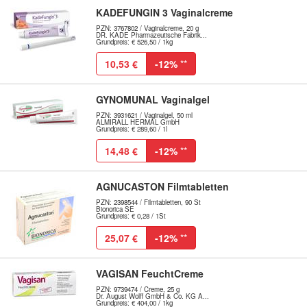
KADEFUNGIN 3 Vaginalcreme
PZN: 3767802 / Vaginalcreme, 20 g
DR. KADE Pharmazeutische Fabrik...
Grundpreis: € 526,50 / 1kg
10,53 €
-12%
**
GYNOMUNAL Vaginalgel
PZN: 3931621 / Vaginalgel, 50 ml
ALMIRALL HERMAL GmbH
Grundpreis: € 289,60 / 1l
14,48 €
-12%
**
AGNUCASTON Filmtabletten
PZN: 2398544 / Filmtabletten, 90 St
Bionorica SE
Grundpreis: € 0,28 / 1St
25,07 €
-12%
**
VAGISAN FeuchtCreme
PZN: 9739474 / Creme, 25 g
Dr. August Wolff GmbH & Co. KG A...
Grundpreis: € 404,00 / 1kg