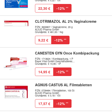
Grundpreis: € 0,22 / 1St
22,30 €
-12%
**
CLOTRIMAZOL AL 2% Vaginalcreme
PZN: 3630807 / Vaginalcreme, 20 g
ALIUD Pharma GmbH
Grundpreis: € 461,00 / 1kg
9,22 €
-12%
**
CANESTEN GYN Once Kombipackung
PZN: 1713624 / Kombipackung, 1 P
Bayer Vital GmbH Geschäftsbereic...
Grundpreis: € 14,95 / 1P
14,95 €
-12%
**
AGNUS CASTUS AL Filmtabletten
PZN: 0739484 / Filmtabletten, 100 St
ALIUD Pharma GmbH
Grundpreis: € 0,18 / 1St
17,57 €
-12%
**