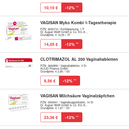
10,10 €
-12%
**
VAGISAN Myko Kombi 1-Tagestherapie
PZN: 9235710 / Kombipackung, 1 P
Dr. August Wolff GmbH & Co. KG A...
Grundpreis: € 14,05 / 1P
14,05 €
-12%
**
CLOTRIMAZOL AL 200 Vaginaltabletten
PZN: 3630859 / Vaginaltabletten, 3 St
ALIUD Pharma GmbH
Grundpreis: € 2,85 / 1St
8,56 €
-12%
**
VAGISAN Milchsäure Vaginalzäpfchen
PZN: 0003441 / Vaginalsuppositorien, 14 St
Dr. August Wolff GmbH & Co. KG A...
Grundpreis: € 1,67 / 1St
23,36 €
-12%
**