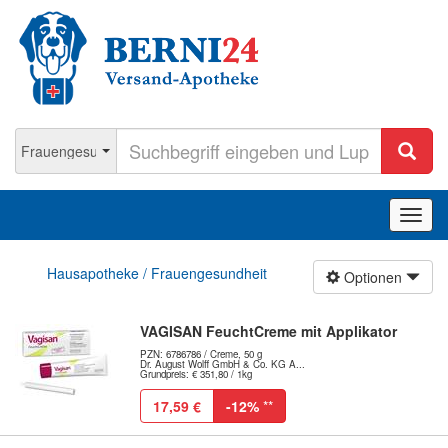
Navig
ein-/
Hausapotheke / Frauengesundheit
Optionen
VAGISAN FeuchtCreme mit Applikator
PZN: 6786786 / Creme, 50 g
Dr. August Wolff GmbH & Co. KG A...
Grundpreis: € 351,80 / 1kg
17,59 €
-12%
**