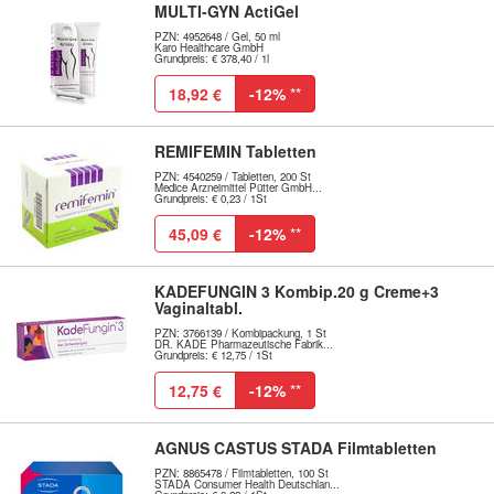
MULTI-GYN ActiGel
PZN: 4952648 / Gel, 50 ml
Karo Healthcare GmbH
Grundpreis: € 378,40 / 1l
18,92 €
-12%
**
REMIFEMIN Tabletten
PZN: 4540259 / Tabletten, 200 St
Medice Arzneimittel Pütter GmbH...
Grundpreis: € 0,23 / 1St
45,09 €
-12%
**
KADEFUNGIN 3 Kombip.20 g Creme+3
Vaginaltabl.
PZN: 3766139 / Kombipackung, 1 St
DR. KADE Pharmazeutische Fabrik...
Grundpreis: € 12,75 / 1St
12,75 €
-12%
**
AGNUS CASTUS STADA Filmtabletten
PZN: 8865478 / Filmtabletten, 100 St
STADA Consumer Health Deutschlan...