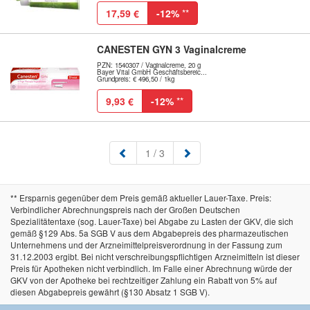
17,59 €
-12%
**
CANESTEN GYN 3 Vaginalcreme
PZN: 1540307 / Vaginalcreme, 20 g
Bayer Vital GmbH Geschäftsbereic...
Grundpreis: € 496,50 / 1kg
9,93 €
-12%
**
(aktuell)
1
/ 3
** Ersparnis gegenüber dem Preis gemäß aktueller Lauer-Taxe. Preis:
Verbindlicher Abrechnungspreis nach der Großen Deutschen
Spezialitätentaxe (sog. Lauer-Taxe) bei Abgabe zu Lasten der GKV, die sich
gemäß §129 Abs. 5a SGB V aus dem Abgabepreis des pharmazeutischen
Unternehmens und der Arzneimittelpreisverordnung in der Fassung zum
31.12.2003 ergibt. Bei nicht verschreibungspflichtigen Arzneimitteln ist dieser
Preis für Apotheken nicht verbindlich. Im Falle einer Abrechnung würde der
GKV von der Apotheke bei rechtzeitiger Zahlung ein Rabatt von 5% auf
diesen Abgabepreis gewährt (§130 Absatz 1 SGB V).