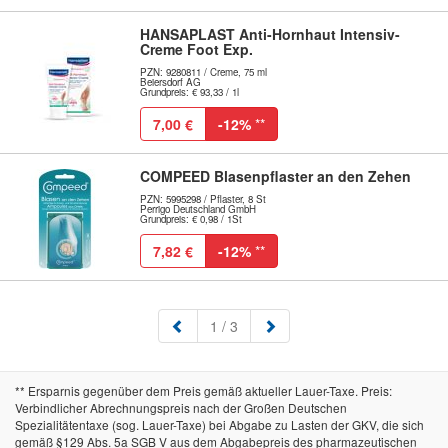
HANSAPLAST Anti-Hornhaut Intensiv-
Creme Foot Exp.
PZN: 9280811 / Creme, 75 ml
Beiersdorf AG
Grundpreis: € 93,33 / 1l
7,00 €
-12%
**
COMPEED Blasenpflaster an den Zehen
PZN: 5995298 / Pflaster, 8 St
Perrigo Deutschland GmbH
Grundpreis: € 0,98 / 1St
7,82 €
-12%
**
(aktuell)
1
/ 3
** Ersparnis gegenüber dem Preis gemäß aktueller Lauer-Taxe. Preis:
Verbindlicher Abrechnungspreis nach der Großen Deutschen
Spezialitätentaxe (sog. Lauer-Taxe) bei Abgabe zu Lasten der GKV, die sich
gemäß §129 Abs. 5a SGB V aus dem Abgabepreis des pharmazeutischen