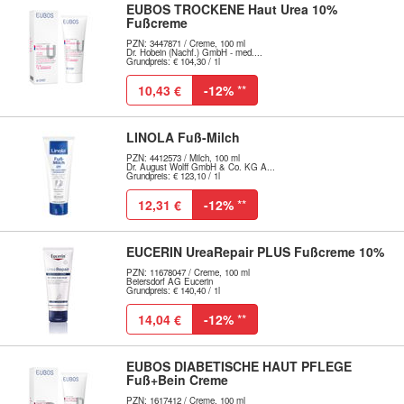
EUBOS TROCKENE Haut Urea 10%
Fußcreme
PZN: 3447871 / Creme, 100 ml
Dr. Hobein (Nachf.) GmbH - med....
Grundpreis: € 104,30 / 1l
10,43 €
-12%
**
LINOLA Fuß-Milch
PZN: 4412573 / Milch, 100 ml
Dr. August Wolff GmbH & Co. KG A...
Grundpreis: € 123,10 / 1l
12,31 €
-12%
**
EUCERIN UreaRepair PLUS Fußcreme 10%
PZN: 11678047 / Creme, 100 ml
Beiersdorf AG Eucerin
Grundpreis: € 140,40 / 1l
14,04 €
-12%
**
EUBOS DIABETISCHE HAUT PFLEGE
Fuß+Bein Creme
PZN: 1617412 / Creme, 100 ml