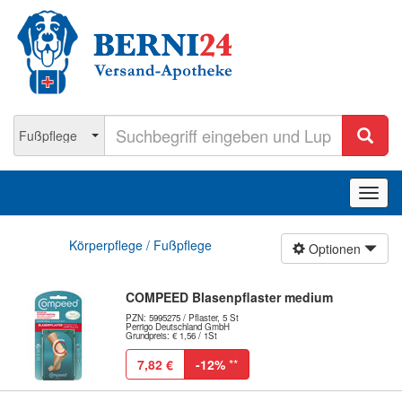
Navig
ein-/
Körperpflege / Fußpflege
Optionen
COMPEED Blasenpflaster medium
PZN: 5995275 / Pflaster, 5 St
Perrigo Deutschland GmbH
Grundpreis: € 1,56 / 1St
7,82 €
-12%
**