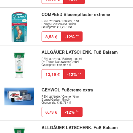
COMPEED Blasenpflaster extreme
PZN: 7610693 / Pflaster, 5 St
Perrigo Deutschland GmbH
Grundpreis: € 1,71 / 1St
8,53 €
-12%
**
ALLGÄUER LATSCHENK. Fuß Balsam
PZN: 3915183 / Balsam, 200 ml
Dr. Theiss Naturwaren GmbH
Grundpreis: € 65,95 / 1l
13,19 €
-12%
**
GEHWOL Fußcreme extra
PZN: 2178050 / Creme, 75 ml
Eduard Gerlach GmbH
Grundpreis: € 89,73 / 1l
6,73 €
-12%
**
ALLGÄUER LATSCHENK. Fuß Balsam