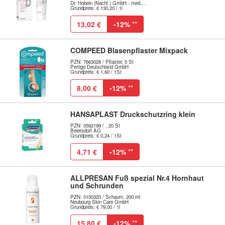
Dr. Hobein (Nachf.) GmbH - med....
Grundpreis: € 130,20 / 1l
13,02 €
-12%
**
COMPEED Blasenpflaster Mixpack
PZN: 7663028 / Pflaster, 5 St
Perrigo Deutschland GmbH
Grundpreis: € 1,60 / 1St
8,00 €
-12%
**
HANSAPLAST Druckschutzring klein
PZN: 0592199 / , 20 St
Beiersdorf AG
Grundpreis: € 0,24 / 1St
4,71 €
-12%
**
ALLPRESAN Fuß spezial Nr.4 Hornhaut
und Schrunden
PZN: 0150320 / Schaum, 200 ml
Neubourg Skin Care GmbH
Grundpreis: € 79,00 / 1l
15,80 €
-12%
**