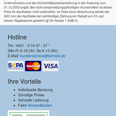
Unternehmens und der Arzneimittelpreisverordnung in der Fassung zum
31.12.2003 ergibt. Bei nicht verschreibungspflichtigen Arzneimitteln ist dieser
Preis für Apotheken nicht verbindlich. Im Falle einer Abrechnung würde der
GKV von der Apotheke bei rechtzeitiger Zahlung ein Rabatt von 5% auf
diesen Abgabepreis gewährt (§130 Absatz 1 SGB V).
Hotline
Tel.: 0431 - 9 74 57 - 27 *
(Mo-Fr 9-18 Uhr, Sa 9-13 Uhr)
E-Mail:
kundenservice@berni24.de
Ihre Vorteile
Individuelle Beratung
Günstige Preise
Schnelle Lieferung
Faire
Versandkosten