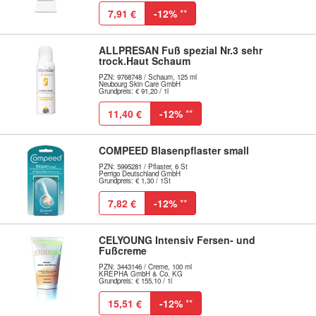
7,91 €
-12%
**
ALLPRESAN Fuß spezial Nr.3 sehr
trock.Haut Schaum
PZN: 9768748 / Schaum, 125 ml
Neubourg Skin Care GmbH
Grundpreis: € 91,20 / 1l
11,40 €
-12%
**
COMPEED Blasenpflaster small
PZN: 5995281 / Pflaster, 6 St
Perrigo Deutschland GmbH
Grundpreis: € 1,30 / 1St
7,82 €
-12%
**
CELYOUNG Intensiv Fersen- und
Fußcreme
PZN: 3443146 / Creme, 100 ml
KREPHA GmbH & Co. KG
Grundpreis: € 155,10 / 1l
15,51 €
-12%
**