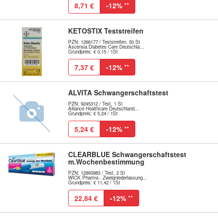
8,71 €
-12%
**
KETOSTIX Teststreifen
PZN: 1266177 / Teststreifen, 50 St
Ascensia Diabetes Care Deutschla...
Grundpreis: € 0,15 / 1St
7,37 €
-12%
**
ALVITA Schwangerschaftstest
PZN: 9245312 / Test, 1 St
Alliance Healthcare Deutschland...
Grundpreis: € 5,24 / 1St
5,24 €
-12%
**
CLEARBLUE Schwangerschaftstest
m.Wochenbestimmung
PZN: 12893983 / Test, 2 St
WICK Pharma - Zweigniederlassung...
Grundpreis: € 11,42 / 1St
22,84 €
-12%
**