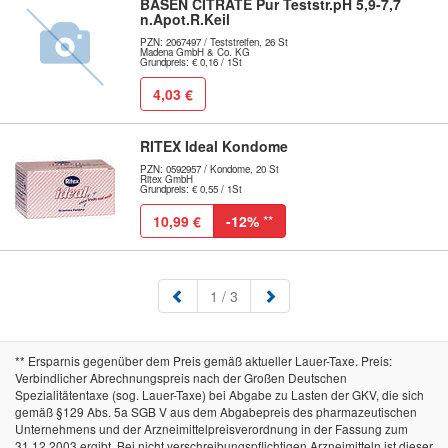
BASEN CITRATE Pur Teststr.pH 5,9-7,7
n.Apot.R.Keil
PZN: 2067497 / Teststreifen, 26 St
Madena GmbH & Co. KG
Grundpreis: € 0,16 / 1St
4,03 €
RITEX Ideal Kondome
PZN: 0592957 / Kondome, 20 St
Ritex GmbH
Grundpreis: € 0,55 / 1St
10,99 €
-12%
**
(aktuell)
1
/ 3
** Ersparnis gegenüber dem Preis gemäß aktueller Lauer-Taxe. Preis:
Verbindlicher Abrechnungspreis nach der Großen Deutschen
Spezialitätentaxe (sog. Lauer-Taxe) bei Abgabe zu Lasten der GKV, die sich
gemäß §129 Abs. 5a SGB V aus dem Abgabepreis des pharmazeutischen
Unternehmens und der Arzneimittelpreisverordnung in der Fassung zum
31.12.2003 ergibt. Bei nicht verschreibungspflichtigen Arzneimitteln ist dieser