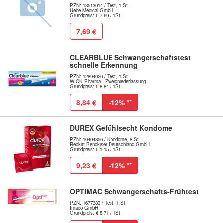
PZN: 13513014 / Test, 1 St
Uebe Medical GmbH
Grundpreis: € 7,69 / 1St
7,69 €
CLEARBLUE Schwangerschaftstest
schnelle Erkennung
PZN: 12894020 / Test, 1 St
WICK Pharma - Zweigniederlassung...
Grundpreis: € 8,84 / 1St
8,84 €
-12%
**
DUREX Gefühlsecht Kondome
PZN: 10404856 / Kondome, 8 St
Reckitt Benckiser Deutschland GmbH
Grundpreis: € 1,15 / 1St
9,23 €
-12%
**
OPTIMAC Schwangerschafts-Frühtest
PZN: 1677383 / Test, 1 St
Imaco GmbH
Grundpreis: € 8,71 / 1St