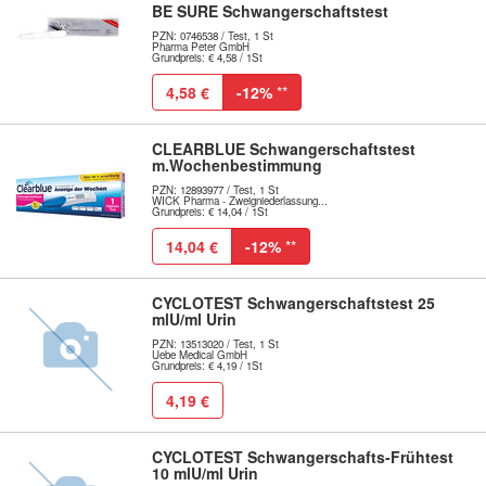
BE SURE Schwangerschaftstest
PZN: 0746538 / Test, 1 St
Pharma Peter GmbH
Grundpreis: € 4,58 / 1St
4,58 €
-12%
**
CLEARBLUE Schwangerschaftstest
m.Wochenbestimmung
PZN: 12893977 / Test, 1 St
WICK Pharma - Zweigniederlassung...
Grundpreis: € 14,04 / 1St
14,04 €
-12%
**
CYCLOTEST Schwangerschaftstest 25
mlU/ml Urin
PZN: 13513020 / Test, 1 St
Uebe Medical GmbH
Grundpreis: € 4,19 / 1St
4,19 €
CYCLOTEST Schwangerschafts-Frühtest
10 mlU/ml Urin