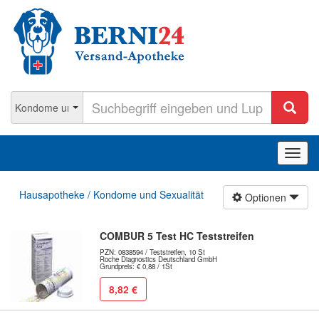
Navig
ein-/
Hausapotheke / Kondome und Sexualität
Optionen
COMBUR 5 Test HC Teststreifen
PZN: 0838594 / Teststreifen, 10 St
Roche Diagnostics Deutschland GmbH
Grundpreis: € 0,88 / 1St
8,82 €