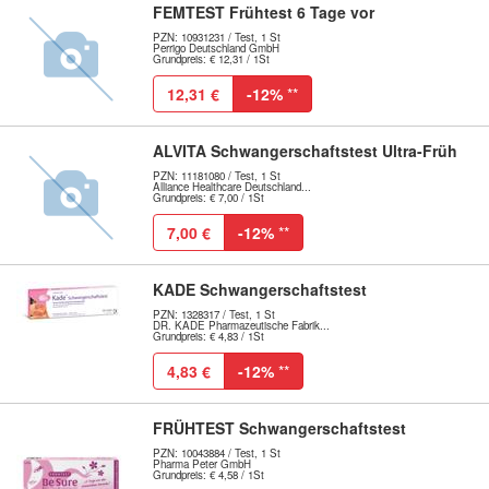
FEMTEST Frühtest 6 Tage vor
PZN: 10931231 / Test, 1 St
Perrigo Deutschland GmbH
Grundpreis: € 12,31 / 1St
12,31 €
-12%
**
ALVITA Schwangerschaftstest Ultra-Früh
PZN: 11181080 / Test, 1 St
Alliance Healthcare Deutschland...
Grundpreis: € 7,00 / 1St
7,00 €
-12%
**
KADE Schwangerschaftstest
PZN: 1328317 / Test, 1 St
DR. KADE Pharmazeutische Fabrik...
Grundpreis: € 4,83 / 1St
4,83 €
-12%
**
FRÜHTEST Schwangerschaftstest
PZN: 10043884 / Test, 1 St
Pharma Peter GmbH
Grundpreis: € 4,58 / 1St