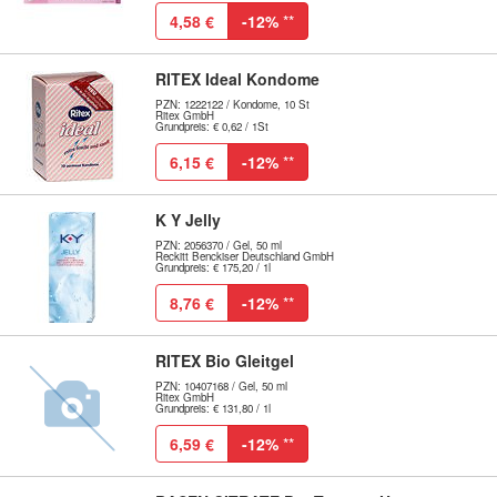
4,58 €
-12%
**
RITEX Ideal Kondome
PZN: 1222122 / Kondome, 10 St
Ritex GmbH
Grundpreis: € 0,62 / 1St
6,15 €
-12%
**
K Y Jelly
PZN: 2056370 / Gel, 50 ml
Reckitt Benckiser Deutschland GmbH
Grundpreis: € 175,20 / 1l
8,76 €
-12%
**
RITEX Bio Gleitgel
PZN: 10407168 / Gel, 50 ml
Ritex GmbH
Grundpreis: € 131,80 / 1l
6,59 €
-12%
**