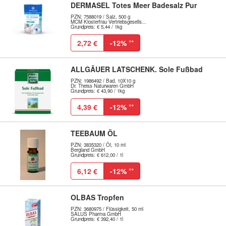
DERMASEL Totes Meer Badesalz Pur
PZN: 7588019 / Salz, 500 g
MCM Klosterfrau Vertriebsgesells...
Grundpreis: € 5,44 / 1kg
2,72 €
-12%
**
ALLGÄUER LATSCHENK. Sole Fußbad
PZN: 1986492 / Bad, 10X10 g
Dr. Theiss Naturwaren GmbH
Grundpreis: € 43,90 / 1kg
4,39 €
-12%
**
TEEBAUM ÖL
PZN: 3835320 / Öl, 10 ml
Bergland GmbH
Grundpreis: € 612,00 / 1l
6,12 €
-12%
**
OLBAS Tropfen
PZN: 3680975 / Flüssigkeit, 50 ml
SALUS Pharma GmbH
Grundpreis: € 392,40 / 1l