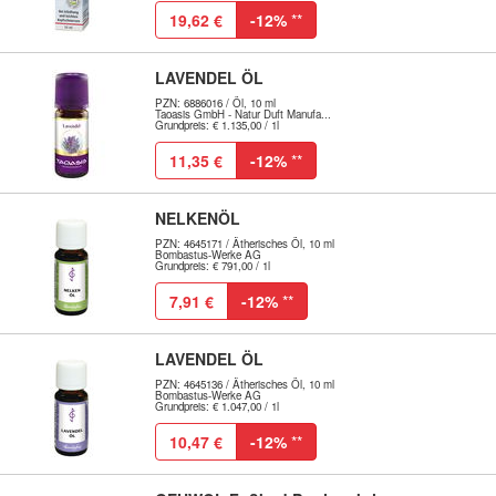
19,62 €
-12%
**
LAVENDEL ÖL
PZN: 6886016 / Öl, 10 ml
Taoasis GmbH - Natur Duft Manufa...
Grundpreis: € 1.135,00 / 1l
11,35 €
-12%
**
NELKENÖL
PZN: 4645171 / Ätherisches Öl, 10 ml
Bombastus-Werke AG
Grundpreis: € 791,00 / 1l
7,91 €
-12%
**
LAVENDEL ÖL
PZN: 4645136 / Ätherisches Öl, 10 ml
Bombastus-Werke AG
Grundpreis: € 1.047,00 / 1l
10,47 €
-12%
**