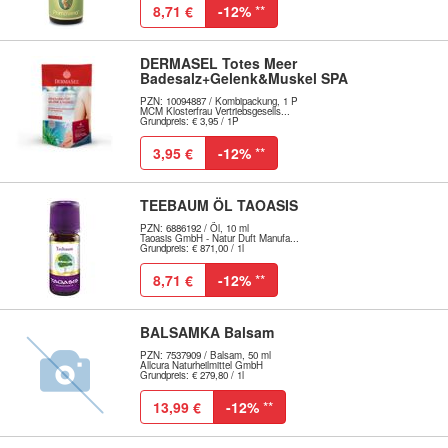
8,71 €
-12%
**
DERMASEL Totes Meer
Badesalz+Gelenk&Muskel SPA
PZN: 10094887 / Kombipackung, 1 P
MCM Klosterfrau Vertriebsgesells...
Grundpreis: € 3,95 / 1P
3,95 €
-12%
**
TEEBAUM ÖL TAOASIS
PZN: 6886192 / Öl, 10 ml
Taoasis GmbH - Natur Duft Manufa...
Grundpreis: € 871,00 / 1l
8,71 €
-12%
**
BALSAMKA Balsam
PZN: 7537909 / Balsam, 50 ml
Allcura Naturheilmittel GmbH
Grundpreis: € 279,80 / 1l
13,99 €
-12%
**