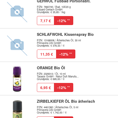
GEHWOL Fußbad Portionsbtl.
PZN: 7660745 / Bad, 10X20 g
Eduard Gerlach GmbH
Grundpreis: € 35,85 / 1kg
7,17 €
-12%
**
SCHLAFWOHL Kissenspray Bio
PZN: 13168008 / Ätherisches Öl, 30 ml
Primavera Life GmbH
Grundpreis: € 378,33 / 1l
11,35 €
-12%
**
ORANGE Bio Öl
PZN: 2329313 / Öl, 10 ml
Taoasis GmbH - Natur Duft Manufa...
Grundpreis: € 695,00 / 1l
6,95 €
-12%
**
ZIRBELKIEFER ÖL Bio ätherisch
PZN: 4461382 / Ätherisches Öl, 5 ml
Primavera Life GmbH
Grundpreis: € 1.742,00 / 1l