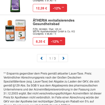
Grundpreis: € 61,40 / 1l
12,28 €
-12%
**
ÄTHERIA revitalisierendes
Gesundheitsbad
PZN: 0916963 / Bad, 125 ml
WEPA Apothekenbedarf GmbH & Co. KG
Grundpreis: € 66,80 / 1l
8,35 €
-12%
**
(aktuell)
1
/ 3
** Ersparnis gegenüber dem Preis gemäß aktueller Lauer-Taxe. Preis:
Verbindlicher Abrechnungspreis nach der Großen Deutschen
Spezialitätentaxe (sog. Lauer-Taxe) bei Abgabe zu Lasten der GKV, die sich
gemäß §129 Abs. 5a SGB V aus dem Abgabepreis des pharmazeutischen
Unternehmens und der Arzneimittelpreisverordnung in der Fassung zum
31.12.2003 ergibt. Bei nicht verschreibungspflichtigen Arzneimitteln ist dieser
Preis für Apotheken nicht verbindlich. Im Falle einer Abrechnung würde der
GKV von der Apotheke bei rechtzeitiger Zahlung ein Rabatt von 5% auf