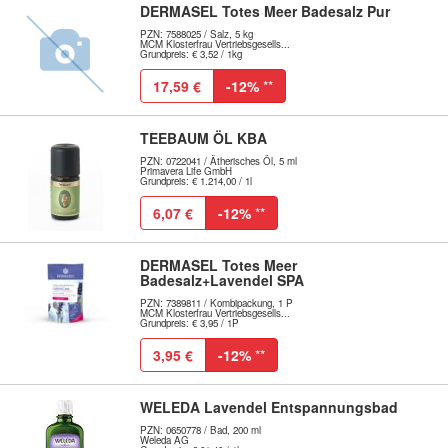
DERMASEL Totes Meer Badesalz Pur
PZN: 7588025 / Salz, 5 kg
MCM Klosterfrau Vertriebsgesells...
Grundpreis: € 3,52 / 1kg
17,59 €
-12%
**
TEEBAUM ÖL KBA
PZN: 0722041 / Ätherisches Öl, 5 ml
Primavera Life GmbH
Grundpreis: € 1.214,00 / 1l
6,07 €
-12%
**
DERMASEL Totes Meer
Badesalz+Lavendel SPA
PZN: 7389811 / Kombipackung, 1 P
MCM Klosterfrau Vertriebsgesells...
Grundpreis: € 3,95 / 1P
3,95 €
-12%
**
WELEDA Lavendel Entspannungsbad
PZN: 0650778 / Bad, 200 ml
Weleda AG