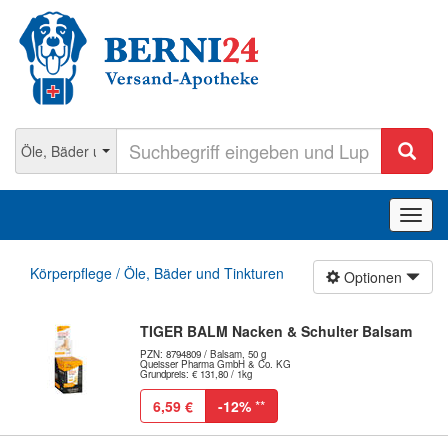
Navig
ein-/
Körperpflege / Öle, Bäder und Tinkturen
Optionen
TIGER BALM Nacken & Schulter Balsam
PZN: 8794809 / Balsam, 50 g
Queisser Pharma GmbH & Co. KG
Grundpreis: € 131,80 / 1kg
6,59 €
-12%
**