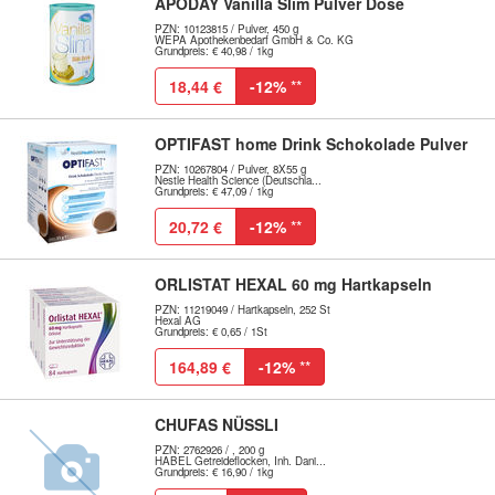
APODAY Vanilla Slim Pulver Dose
PZN: 10123815 / Pulver, 450 g
WEPA Apothekenbedarf GmbH & Co. KG
Grundpreis: € 40,98 / 1kg
18,44 €
-12%
**
OPTIFAST home Drink Schokolade Pulver
PZN: 10267804 / Pulver, 8X55 g
Nestle Health Science (Deutschla...
Grundpreis: € 47,09 / 1kg
20,72 €
-12%
**
ORLISTAT HEXAL 60 mg Hartkapseln
PZN: 11219049 / Hartkapseln, 252 St
Hexal AG
Grundpreis: € 0,65 / 1St
164,89 €
-12%
**
CHUFAS NÜSSLI
PZN: 2762926 / , 200 g
HABEL Getreideflocken, Inh. Dani...
Grundpreis: € 16,90 / 1kg