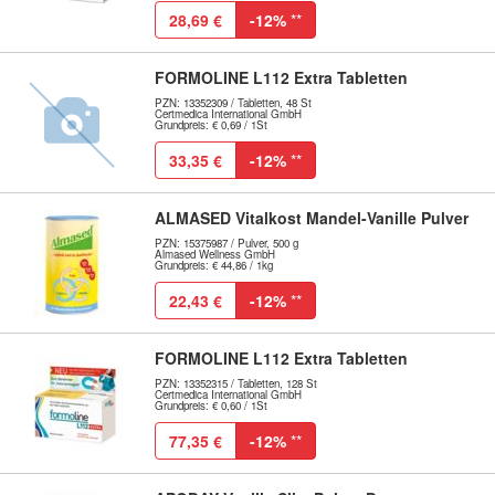
28,69 €
-12%
**
FORMOLINE L112 Extra Tabletten
PZN: 13352309 / Tabletten, 48 St
Certmedica International GmbH
Grundpreis: € 0,69 / 1St
33,35 €
-12%
**
ALMASED Vitalkost Mandel-Vanille Pulver
PZN: 15375987 / Pulver, 500 g
Almased Wellness GmbH
Grundpreis: € 44,86 / 1kg
22,43 €
-12%
**
FORMOLINE L112 Extra Tabletten
PZN: 13352315 / Tabletten, 128 St
Certmedica International GmbH
Grundpreis: € 0,60 / 1St
77,35 €
-12%
**