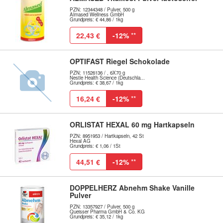
PZN: 12344348 / Pulver, 500 g
Almased Wellness GmbH
Grundpreis: € 44,86 / 1kg
22,43 €
-12%
**
OPTIFAST Riegel Schokolade
PZN: 11526136 / , 6X70 g
Nestle Health Science (Deutschla...
Grundpreis: € 38,67 / 1kg
16,24 €
-12%
**
ORLISTAT HEXAL 60 mg Hartkapseln
PZN: 8951953 / Hartkapseln, 42 St
Hexal AG
Grundpreis: € 1,06 / 1St
44,51 €
-12%
**
DOPPELHERZ Abnehm Shake Vanille
Pulver
PZN: 13357927 / Pulver, 500 g
Queisser Pharma GmbH & Co. KG
Grundpreis: € 35,12 / 1kg