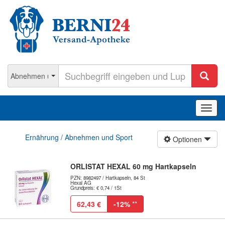
Navig
ein-/
Ernährung / Abnehmen und Sport
Optionen
ORLISTAT HEXAL 60 mg Hartkapseln
PZN: 8982497 / Hartkapseln, 84 St
Hexal AG
Grundpreis: € 0,74 / 1St
62,43 €
-12%
**