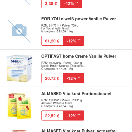
3,38 €
-12%
**
FOR YOU eiweiß power Vanille Pulver
PZN: 6147514 / Pulver, 750 g
For You eHealth GmbH
Grundpreis: € 81,60 / 1kg
61,20 €
-12%
**
OPTIFAST home Creme Vanille Pulver
PZN: 10267856 / Pulver, 8X55 g
Nestle Health Science (Deutschla...
Grundpreis: € 47,09 / 1kg
20,72 €
-12%
**
ALMASED Vitalkost Portionsbeutel
PZN: 7115605 / Pulver, 10X50 g
Almased Wellness GmbH
Grundpreis: € 45,04 / 1kg
22,52 €
-12%
**
ALMASED Vitalkost Pulver lactosefrei