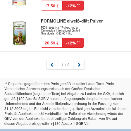
17,56 €
-12%
**
FORMOLINE eiweiß-diät Pulver
PZN: 5566143 / Pulver, 480 g
Certmedica International GmbH
Grundpreis: € 42,90 / 1kg
20,59 €
-12%
**
(aktuell)
1
/ 2
** Ersparnis gegenüber dem Preis gemäß aktueller Lauer-Taxe. Preis:
Verbindlicher Abrechnungspreis nach der Großen Deutschen
Spezialitätentaxe (sog. Lauer-Taxe) bei Abgabe zu Lasten der GKV, die sich
gemäß §129 Abs. 5a SGB V aus dem Abgabepreis des pharmazeutischen
Unternehmens und der Arzneimittelpreisverordnung in der Fassung zum
31.12.2003 ergibt. Bei nicht verschreibungspflichtigen Arzneimitteln ist dieser
Preis für Apotheken nicht verbindlich. Im Falle einer Abrechnung würde der
GKV von der Apotheke bei rechtzeitiger Zahlung ein Rabatt von 5% auf
diesen Abgabepreis gewährt (§130 Absatz 1 SGB V).