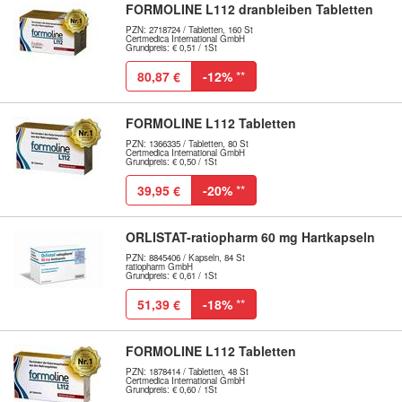
FORMOLINE L112 dranbleiben Tabletten
PZN: 2718724 / Tabletten, 160 St
Certmedica International GmbH
Grundpreis: € 0,51 / 1St
80,87 €
-12%
**
FORMOLINE L112 Tabletten
PZN: 1366335 / Tabletten, 80 St
Certmedica International GmbH
Grundpreis: € 0,50 / 1St
39,95 €
-20%
**
ORLISTAT-ratiopharm 60 mg Hartkapseln
PZN: 8845406 / Kapseln, 84 St
ratiopharm GmbH
Grundpreis: € 0,61 / 1St
51,39 €
-18%
**
FORMOLINE L112 Tabletten
PZN: 1878414 / Tabletten, 48 St
Certmedica International GmbH
Grundpreis: € 0,60 / 1St