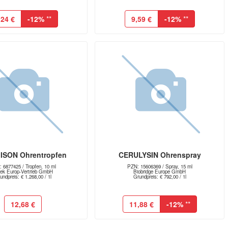
,24 €
-12%
**
9,59 €
-12%
**
SON Ohrentropfen
CERULYSIN Ohrenspray
 6877425 / Tropfen, 10 ml
PZN: 15606369 / Spray, 15 ml
ek Europ-Vertrieb GmbH
Biobridge Europe GmbH
undpreis: € 1.268,00 / 1l
Grundpreis: € 792,00 / 1l
12,68 €
11,88 €
-12%
**