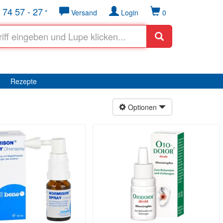
 74 57 - 27
*
Versand
Login
0
Rezepte
Optionen