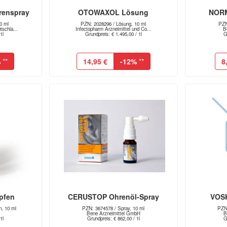
renspray
OTOWAXOL Lösung
NORM
0 ml
PZN: 2028296 / Lösung, 10 ml
PZN
schla...
Infectopharm Arzneimittel und Co...
B
1l
Grundpreis: € 1.495,00 / 1l
G
%
**
14,95 €
-12%
**
8
pfen
CERUSTOP Ohrenöl-Spray
VOSK
n, 10 ml
PZN: 3674578 / Spray, 10 ml
PZN:
Bene Arzneimittel GmbH
B
1l
Grundpreis: € 862,00 / 1l
G