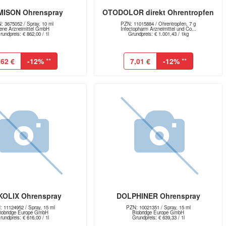
ISON Ohrenspray
OTODOLOR direkt Ohrentropfen
: 3675052 / Spray, 10 ml
PZN: 11015884 / Ohrentropfen, 7 g
ene Arzneimittel GmbH
Infectopharm Arzneimittel und Co...
rundpreis: € 862,00 / 1l
Grundpreis: € 1.001,43 / 1kg
,62 €
-12%
**
7,01 €
-12%
**
OLIX Ohrenspray
DOLPHINER Ohrenspray
 11124952 / Spray, 15 ml
PZN: 10021351 / Spray, 15 ml
iobridge Europe GmbH
Biobridge Europe GmbH
rundpreis: € 616,00 / 1l
Grundpreis: € 639,33 / 1l