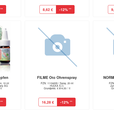
**
8,62 €
-12%
**
9
opfen
FILME Oto Ohrenspray
NORMI
n, 10 ml
PZN: 11104205 / Spray, 20 ml
PZN:
pany AG
HULKA S.r.l.
Jun
1l
Grundpreis: € 814,00 / 1l
Gr
**
16,28 €
-12%
**