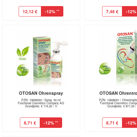
12,12 €
-12%
**
7,48 €
-12%
OTOSAN Ohrenspray
OTOSAN Ohrentr
PZN: 10836030 / Spray, 50 ml
PZN: 10836001 / Ohrentropfe
Functional Cosmetics Company AG
Functional Cosmetics Com
Grundpreis: € 174,20 / 1l
Grundpreis: € 871,00 / 
8,71 €
-12%
**
8,71 €
-12%