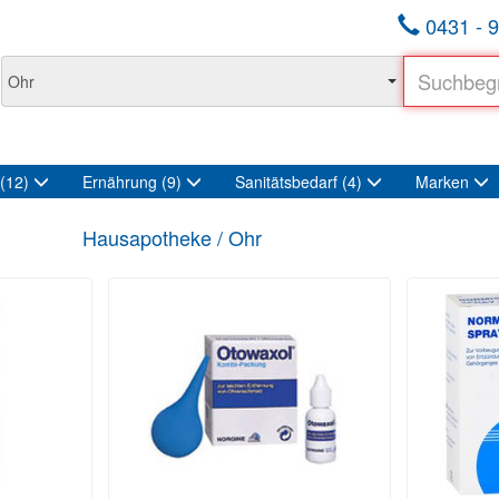
0431 - 9
(12)
Ernährung
(9)
Sanitätsbedarf
(4)
Marken
Hausapotheke / Ohr