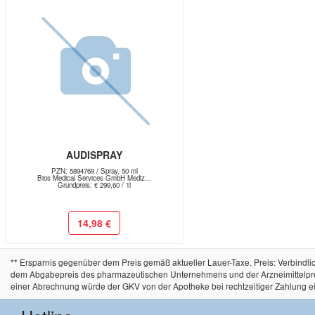
AUDISPRAY
PZN: 5894769 / Spray, 50 ml
Bios Medical Services GmbH Mediz...
Grundpreis: € 299,60 / 1l
14,98 €
** Ersparnis gegenüber dem Preis gemäß aktueller Lauer-Taxe. Preis: Verbind
dem Abgabepreis des pharmazeutischen Unternehmens und der Arzneimittelpreisve
einer Abrechnung würde der GKV von der Apotheke bei rechtzeitiger Zahlung e