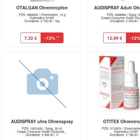
OTALGAN Ohrentropfen
AUDISPRAY Adult Oh
PZN: 4884645 / Ohrentropfen, 10 g
PZN: 8468984 / Spray, 5
Südmedica GmbH
Cooper Consumer Health Deut
Grundpreis: € 732,00 / 1kg
Grundpreis: € 259,80 / 
7,32 €
-12%
**
12,99 €
-12
AUDISPRAY ultra Ohrenspray
OTITEX Ohrentro
PZN: 15251630 / Spray, 20 ml
PZN: 3712876 / Ohrentropfe
Cooper Consumer Health Deutschla...
Südmedica GmbH
Grundpreis: € 606,00 / 1l
Grundpreis: € 748,00 / 