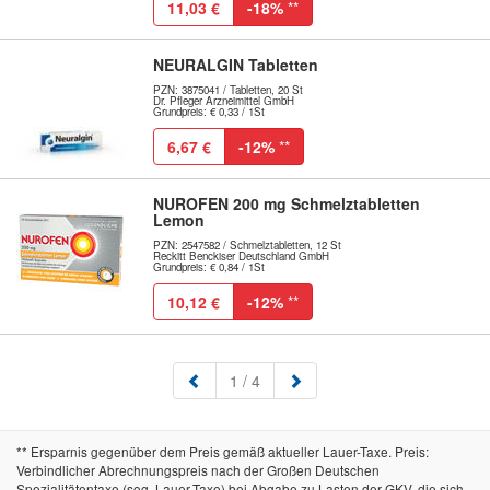
11,03 €
-18%
**
NEURALGIN Tabletten
PZN: 3875041 / Tabletten, 20 St
Dr. Pfleger Arzneimittel GmbH
Grundpreis: € 0,33 / 1St
6,67 €
-12%
**
NUROFEN 200 mg Schmelztabletten
Lemon
PZN: 2547582 / Schmelztabletten, 12 St
Reckitt Benckiser Deutschland GmbH
Grundpreis: € 0,84 / 1St
10,12 €
-12%
**
(aktuell)
1
/ 4
** Ersparnis gegenüber dem Preis gemäß aktueller Lauer-Taxe. Preis:
Verbindlicher Abrechnungspreis nach der Großen Deutschen
Spezialitätentaxe (sog. Lauer-Taxe) bei Abgabe zu Lasten der GKV, die sich