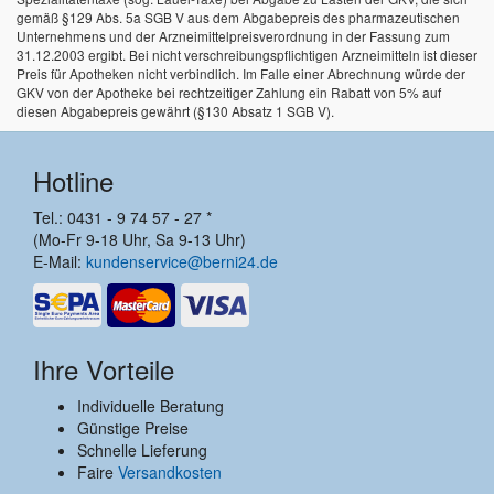
gemäß §129 Abs. 5a SGB V aus dem Abgabepreis des pharmazeutischen
Unternehmens und der Arzneimittelpreisverordnung in der Fassung zum
31.12.2003 ergibt. Bei nicht verschreibungspflichtigen Arzneimitteln ist dieser
Preis für Apotheken nicht verbindlich. Im Falle einer Abrechnung würde der
GKV von der Apotheke bei rechtzeitiger Zahlung ein Rabatt von 5% auf
diesen Abgabepreis gewährt (§130 Absatz 1 SGB V).
Hotline
Tel.: 0431 - 9 74 57 - 27 *
(Mo-Fr 9-18 Uhr, Sa 9-13 Uhr)
E-Mail:
kundenservice@berni24.de
Ihre Vorteile
Individuelle Beratung
Günstige Preise
Schnelle Lieferung
Faire
Versandkosten