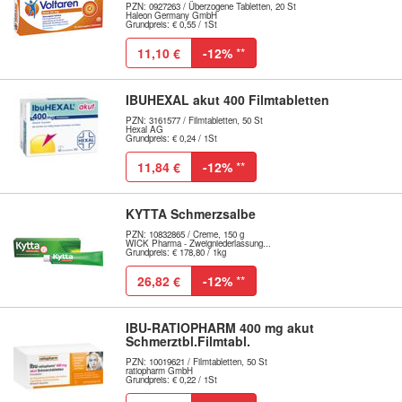
PZN: 0927263 / Überzogene Tabletten, 20 St
Haleon Germany GmbH
Grundpreis: € 0,55 / 1St
11,10 €
-12%
**
IBUHEXAL akut 400 Filmtabletten
PZN: 3161577 / Filmtabletten, 50 St
Hexal AG
Grundpreis: € 0,24 / 1St
11,84 €
-12%
**
KYTTA Schmerzsalbe
PZN: 10832865 / Creme, 150 g
WICK Pharma - Zweigniederlassung...
Grundpreis: € 178,80 / 1kg
26,82 €
-12%
**
IBU-RATIOPHARM 400 mg akut
Schmerztbl.Filmtabl.
PZN: 10019621 / Filmtabletten, 50 St
ratiopharm GmbH
Grundpreis: € 0,22 / 1St