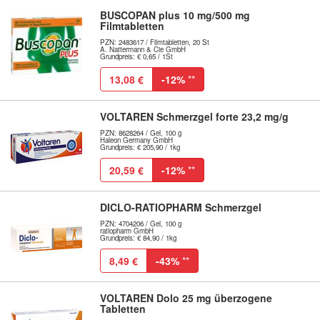
BUSCOPAN plus 10 mg/500 mg
Filmtabletten
PZN: 2483617 / Filmtabletten, 20 St
A. Nattermann & Cie GmbH
Grundpreis: € 0,65 / 1St
13,08 €
-12%
**
VOLTAREN Schmerzgel forte 23,2 mg/g
PZN: 8628264 / Gel, 100 g
Haleon Germany GmbH
Grundpreis: € 205,90 / 1kg
20,59 €
-12%
**
DICLO-RATIOPHARM Schmerzgel
PZN: 4704206 / Gel, 100 g
ratiopharm GmbH
Grundpreis: € 84,90 / 1kg
8,49 €
-43%
**
VOLTAREN Dolo 25 mg überzogene
Tabletten