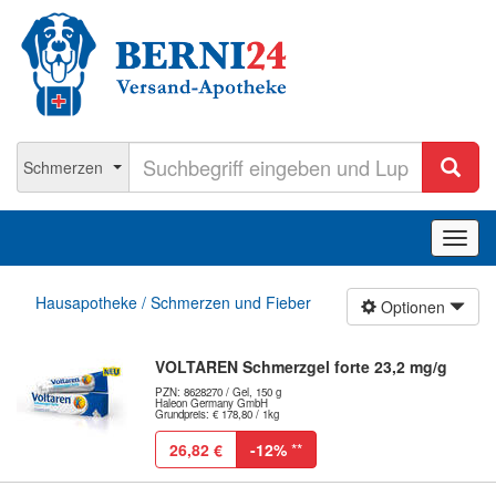
Navig
ein-/
Hausapotheke / Schmerzen und Fieber
Optionen
VOLTAREN Schmerzgel forte 23,2 mg/g
PZN: 8628270 / Gel, 150 g
Haleon Germany GmbH
Grundpreis: € 178,80 / 1kg
26,82 €
-12%
**