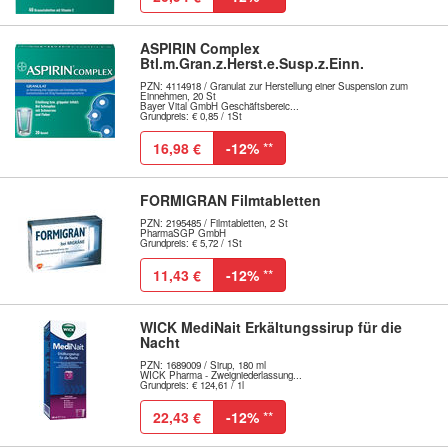
ASPIRIN Complex
Btl.m.Gran.z.Herst.e.Susp.z.Einn.
PZN: 4114918 / Granulat zur Herstellung einer Suspension zum
Einnehmen, 20 St
Bayer Vital GmbH Geschäftsbereic...
Grundpreis: € 0,85 / 1St
16,98 €
-12%
**
FORMIGRAN Filmtabletten
PZN: 2195485 / Filmtabletten, 2 St
PharmaSGP GmbH
Grundpreis: € 5,72 / 1St
11,43 €
-12%
**
WICK MediNait Erkältungssirup für die
Nacht
PZN: 1689009 / Sirup, 180 ml
WICK Pharma - Zweigniederlassung...
Grundpreis: € 124,61 / 1l
22,43 €
-12%
**