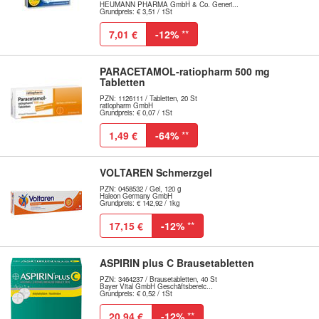
HEUMANN PHARMA GmbH & Co. Generi...
Grundpreis: € 3,51 / 1St
7,01 €
-12%
**
PARACETAMOL-ratiopharm 500 mg
Tabletten
PZN: 1126111 / Tabletten, 20 St
ratiopharm GmbH
Grundpreis: € 0,07 / 1St
1,49 €
-64%
**
VOLTAREN Schmerzgel
PZN: 0458532 / Gel, 120 g
Haleon Germany GmbH
Grundpreis: € 142,92 / 1kg
17,15 €
-12%
**
ASPIRIN plus C Brausetabletten
PZN: 3464237 / Brausetabletten, 40 St
Bayer Vital GmbH Geschäftsbereic...
Grundpreis: € 0,52 / 1St
20,94 €
-12%
**