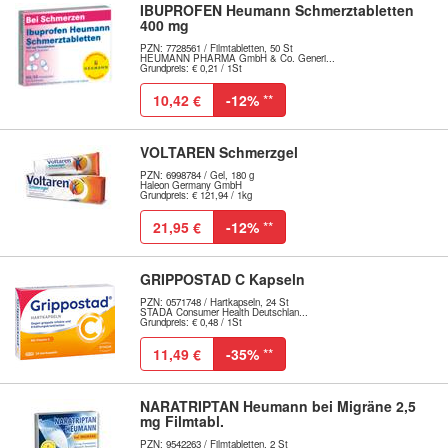
IBUPROFEN Heumann Schmerztabletten
400 mg
PZN: 7728561 / Filmtabletten, 50 St
HEUMANN PHARMA GmbH & Co. Generi...
Grundpreis: € 0,21 / 1St
10,42 €
-12%
**
VOLTAREN Schmerzgel
PZN: 6998784 / Gel, 180 g
Haleon Germany GmbH
Grundpreis: € 121,94 / 1kg
21,95 €
-12%
**
GRIPPOSTAD C Kapseln
PZN: 0571748 / Hartkapseln, 24 St
STADA Consumer Health Deutschlan...
Grundpreis: € 0,48 / 1St
11,49 €
-35%
**
NARATRIPTAN Heumann bei Migräne 2,5
mg Filmtabl.
PZN: 9542263 / Filmtabletten, 2 St