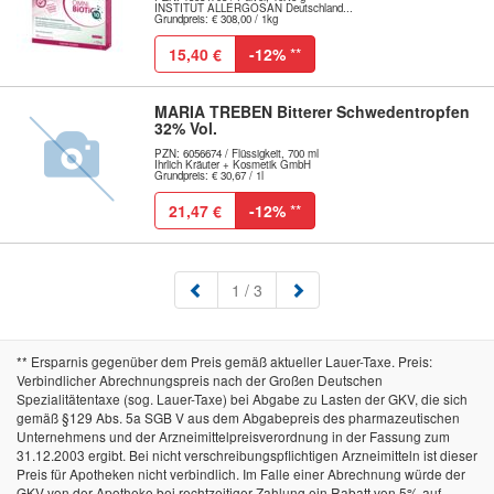
INSTITUT ALLERGOSAN Deutschland...
Grundpreis: € 308,00 / 1kg
15,40 €
-12%
**
MARIA TREBEN Bitterer Schwedentropfen
32% Vol.
PZN: 6056674 / Flüssigkeit, 700 ml
Ihrlich Kräuter + Kosmetik GmbH
Grundpreis: € 30,67 / 1l
21,47 €
-12%
**
(aktuell)
1
/ 3
** Ersparnis gegenüber dem Preis gemäß aktueller Lauer-Taxe. Preis:
Verbindlicher Abrechnungspreis nach der Großen Deutschen
Spezialitätentaxe (sog. Lauer-Taxe) bei Abgabe zu Lasten der GKV, die sich
gemäß §129 Abs. 5a SGB V aus dem Abgabepreis des pharmazeutischen
Unternehmens und der Arzneimittelpreisverordnung in der Fassung zum
31.12.2003 ergibt. Bei nicht verschreibungspflichtigen Arzneimitteln ist dieser
Preis für Apotheken nicht verbindlich. Im Falle einer Abrechnung würde der
GKV von der Apotheke bei rechtzeitiger Zahlung ein Rabatt von 5% auf