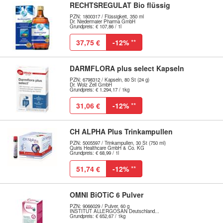
RECHTSREGULAT Bio flüssig
PZN: 1800317 / Flüssigkeit, 350 ml
Dr. Niedermaier Pharma GmbH
Grundpreis: € 107,86 / 1l
37,75 €
-12%
**
DARMFLORA plus select Kapseln
PZN: 6798312 / Kapseln, 80 St (24 g)
Dr. Wolz Zell GmbH
Grundpreis: € 1.294,17 / 1kg
31,06 €
-12%
**
CH ALPHA Plus Trinkampullen
PZN: 5005597 / Trinkampullen, 30 St (750 ml)
Quiris Healthcare GmbH & Co. KG
Grundpreis: € 68,99 / 1l
51,74 €
-12%
**
OMNI BiOTiC 6 Pulver
PZN: 9066029 / Pulver, 60 g
INSTITUT ALLERGOSAN Deutschland...
Grundpreis: € 652,67 / 1kg