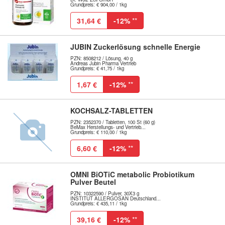
Grundpreis: € 904,00 / 1kg
31,64 €
-12%
**
JUBIN Zuckerlösung schnelle Energie
PZN: 8508212 / Lösung, 40 g
Andreas Jubin Pharma Vertrieb
Grundpreis: € 41,75 / 1kg
1,67 €
-12%
**
KOCHSALZ-TABLETTEN
PZN: 2352370 / Tabletten, 100 St (60 g)
BeMax Herstellungs- und Vertrieb...
Grundpreis: € 110,00 / 1kg
6,60 €
-12%
**
OMNI BiOTiC metabolic Probiotikum
Pulver Beutel
PZN: 10322590 / Pulver, 30X3 g
INSTITUT ALLERGOSAN Deutschland...
Grundpreis: € 435,11 / 1kg
39,16 €
-12%
**