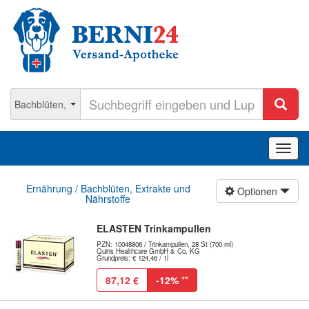
Navig
ein-/
Ernährung / Bachblüten, Extrakte und
Optionen
Nährstoffe
ELASTEN Trinkampullen
PZN: 10048806 / Trinkampullen, 28 St (700 ml)
Quiris Healthcare GmbH & Co. KG
Grundpreis: € 124,46 / 1l
87,12 €
-12%
**