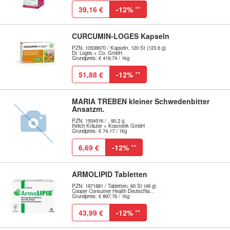
39,16 €
-12%
**
CURCUMIN-LOGES Kapseln
PZN: 10536670 / Kapseln, 120 St (123.6 g)
Dr. Loges + Co. GmbH
Grundpreis: € 419,74 / 1kg
51,88 €
-12%
**
MARIA TREBEN kleiner Schwedenbitter
Ansatzm.
PZN: 1554516 / , 90.2 g
Ihrlich Kräuter + Kosmetik GmbH
Grundpreis: € 74,17 / 1kg
6,69 €
-12%
**
ARMOLIPID Tabletten
PZN: 1971881 / Tabletten, 60 St (49 g)
Cooper Consumer Health Deutschla...
Grundpreis: € 897,76 / 1kg
43,99 €
-12%
**