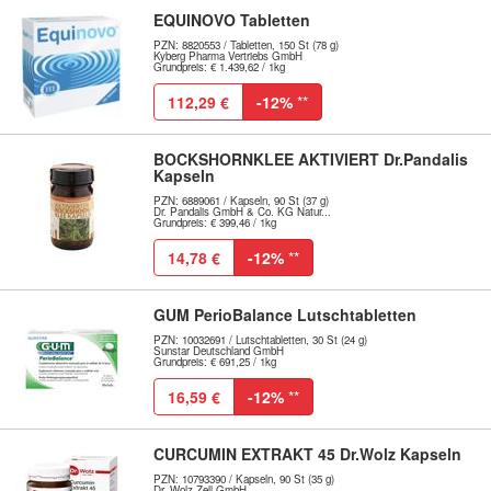
EQUINOVO Tabletten
PZN: 8820553 / Tabletten, 150 St (78 g)
Kyberg Pharma Vertriebs GmbH
Grundpreis: € 1.439,62 / 1kg
112,29 €
-12%
**
BOCKSHORNKLEE AKTIVIERT Dr.Pandalis
Kapseln
PZN: 6889061 / Kapseln, 90 St (37 g)
Dr. Pandalis GmbH & Co. KG Natur...
Grundpreis: € 399,46 / 1kg
14,78 €
-12%
**
GUM PerioBalance Lutschtabletten
PZN: 10032691 / Lutschtabletten, 30 St (24 g)
Sunstar Deutschland GmbH
Grundpreis: € 691,25 / 1kg
16,59 €
-12%
**
CURCUMIN EXTRAKT 45 Dr.Wolz Kapseln
PZN: 10793390 / Kapseln, 90 St (35 g)
Dr. Wolz Zell GmbH