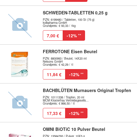
SCHWEDEN-TABLETTEN 0,25 g
PZN: 6199480 / Tabletten, 100 St (75 g)
kolbpharma GmbH
Grundpreis: € 93,33 / 1kg
7,00 €
-12%
**
FERROTONE Eisen Beutel
PZN: 8800993 / Beutel, 14X20 ml
Nelsons GmbH
Grundpreis: € 42,29 / 1l
11,84 €
-12%
**
BACHBLÜTEN Murnauers Original Tropfen
PZN: 10111338 / Tropfen, 20 ml
MCM Klosterfrau Vertriebsgesells...
Grundpreis: € 866,50 / 1l
17,33 €
-12%
**
OMNI BiOTiC 10 Pulver Beutel
PZN: 13584793 / Pulver, 10X5 g