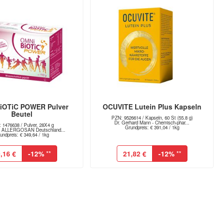
iOTiC POWER Pulver
OCUVITE Lutein Plus Kapseln
Beutel
PZN: 9526614 / Kapseln, 60 St (55.8 g)
Dr. Gerhard Mann - Chemisch-phar...
 1476638 / Pulver, 28X4 g
Grundpreis: € 391,04 / 1kg
 ALLERGOSAN Deutschland...
undpreis: € 349,64 / 1kg
,16 €
-12%
**
21,82 €
-12%
**