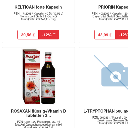
KELTICAN forte Kapseln
PRIORIN Kapse
PZN: 1712263 / Kapseln, 40 St (10.56 g)
PZN: 4002065 / Kapseln, 120 
Trommsdorff GmbH & Co. KG
Bayer Vital GmbH Geschäftsb
Grundpreis: € 3.746,21 / 1kg
Grundpreis: € 467,98 / 
39,56 €
-12%
**
43,99 €
-12
ROSAXAN flüssig+Vitamin D
L-TRYPTOPHAN 500 m
Tabletten 2...
PZN: 9612331 / Kapseln, 90 S
ZeinPharma Germany 
PZN: 9936192 / Flüssigkeit, 750 ml
Grundpreis: € 353,39 / 
MedAgil Gesundheitsgesellschaft mbH
Grundpreis: € 31,08 / 1l