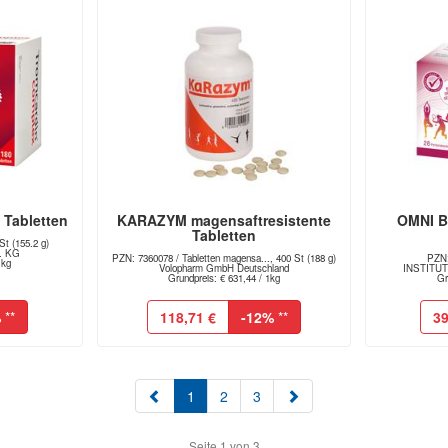
Tabletten
KARAZYM magensaftresistente
OMNI B
Tabletten
St (155.2 g)
. KG
PZN: 7360078 / Tabletten magensa..., 400 St (188 g)
PZN:
1kg
Volopharm GmbH Deutschland
INSTITUT
Grundpreis: € 631,44 / 1kg
Gr
%
**
118,71 €
-12%
**
39
(aktuell)
1
2
3
Seite 1 von 3