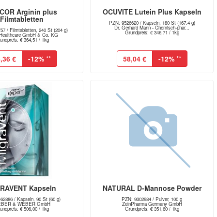
COR Arginin plus
OCUVITE Lutein Plus Kapseln
Filmtabletten
PZN: 9526620 / Kapseln, 180 St (167.4 g)
Dr. Gerhard Mann - Chemisch-phar...
7 / Filmtabletten, 240 St (204 g)
Grundpreis: € 346,71 / 1kg
 Healthcare GmbH & Co. KG
undpreis: € 364,51 / 1kg
,36 €
-12%
**
58,04 €
-12%
**
RAVENT Kapseln
NATURAL D-Mannose Powder
62886 / Kapseln, 90 St (60 g)
PZN: 9302984 / Pulver, 100 g
BER & WEBER GmbH
ZeinPharma Germany GmbH
undpreis: € 506,00 / 1kg
Grundpreis: € 351,60 / 1kg