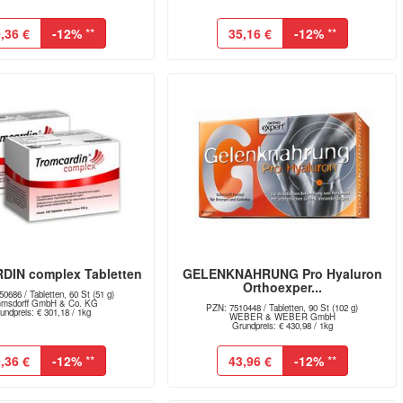
,36 €
-12%
**
35,16 €
-12%
**
IN complex Tabletten
GELENKNAHRUNG Pro Hyaluron
Orthoexper...
0686 / Tabletten, 60 St (51 g)
mmsdorff GmbH & Co. KG
PZN: 7510448 / Tabletten, 90 St (102 g)
undpreis: € 301,18 / 1kg
WEBER & WEBER GmbH
Grundpreis: € 430,98 / 1kg
,36 €
-12%
**
43,96 €
-12%
**