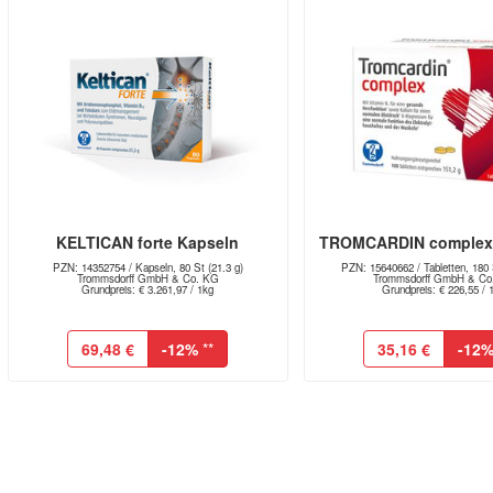
KELTICAN forte Kapseln
TROMCARDIN complex 
PZN: 14352754 / Kapseln, 80 St (21.3 g)
PZN: 15640662 / Tabletten, 180 
Trommsdorff GmbH & Co. KG
Trommsdorff GmbH & Co
Grundpreis: € 3.261,97 / 1kg
Grundpreis: € 226,55 / 
69,48 €
-12%
**
35,16 €
-12