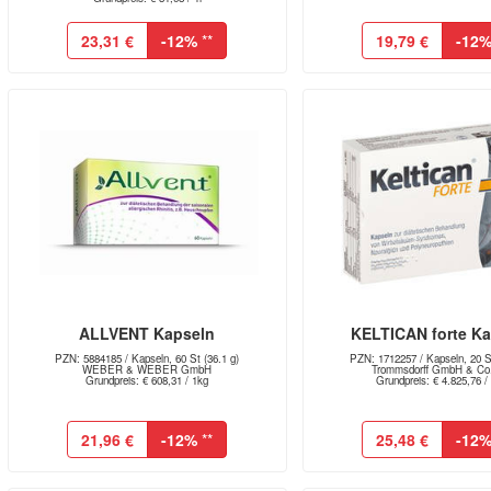
23,31 €
-12%
**
19,79 €
-12
ALLVENT Kapseln
KELTICAN forte K
PZN: 5884185 / Kapseln, 60 St (36.1 g)
PZN: 1712257 / Kapseln, 20 St
WEBER & WEBER GmbH
Trommsdorff GmbH & Co
Grundpreis: € 608,31 / 1kg
Grundpreis: € 4.825,76 /
21,96 €
-12%
**
25,48 €
-12