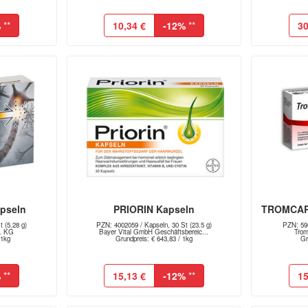
%
**
10,34 €
-12%
**
30
apseln
PRIORIN Kapseln
TROMCARD
 (5.28 g)
PZN: 4002059 / Kapseln, 30 St (23.5 g)
PZN: 595
. KG
Bayer Vital GmbH Geschäftsbereic...
Tro
 1kg
Grundpreis: € 643,83 / 1kg
Gr
%
**
15,13 €
-12%
**
15