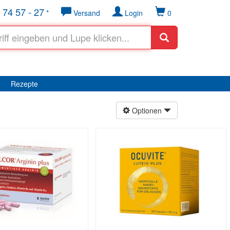
 74 57 - 27
*
Versand
Login
0
Rezepte
Optionen