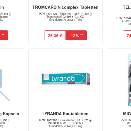
ln
TROMCARDIN complex Tabletten
TEL
St (94 g)
PZN: 2522470 / Tabletten, 120 St (100.8 g)
ereic...
Trommsdorff GmbH & Co. KG
PZN: 310475
1kg
Grundpreis: € 261,51 / 1kg
Quiris
Gr
%
**
26,36 €
-12%
**
74
g Kapseln
LYRANDA Kautabletten
MIG
t (56 g)
PZN: 7052885 / Kautabletten, 15 St (70 g)
PZN: 54
GmbH
WEBER & WEBER GmbH
WE
1kg
Grundpreis: € 147,71 / 1kg
Gr