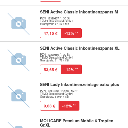
SENI Active Classic Inkontinenzpants M
PZN: 13330437 / , 30 St
TZMO Deutschland GmbH
Grundpreis: € 1,57 / 1St
47,15 €
-12%
**
SENI Active Classic Inkontinenzpants XL
PZN: 13330489 / , 30 St
TZMO Deutschland GmbH
Grundpreis: € 1,79 / 1St
53,65 €
-12%
**
SENI Lady Inkontinenzeinlage extra plus
PZN: 12904988 / Beutel, 15 St
TZMO Deutschland GmbH
Grundpreis: € 0,64 / 1St
9,63 €
-12%
**
MOLICARE Premium Mobile 6 Tropfen
Gr.XL