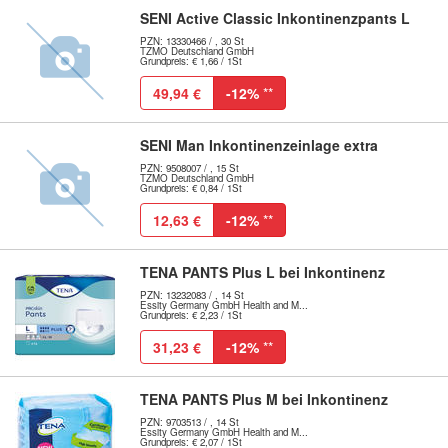
SENI Active Classic Inkontinenzpants L
PZN: 13330466 / , 30 St
TZMO Deutschland GmbH
Grundpreis: € 1,66 / 1St
49,94 €
-12%
**
SENI Man Inkontinenzeinlage extra
PZN: 9508007 / , 15 St
TZMO Deutschland GmbH
Grundpreis: € 0,84 / 1St
12,63 €
-12%
**
TENA PANTS Plus L bei Inkontinenz
PZN: 13232083 / , 14 St
Essity Germany GmbH Health and M...
Grundpreis: € 2,23 / 1St
31,23 €
-12%
**
TENA PANTS Plus M bei Inkontinenz
PZN: 9703513 / , 14 St
Essity Germany GmbH Health and M...
Grundpreis: € 2,07 / 1St