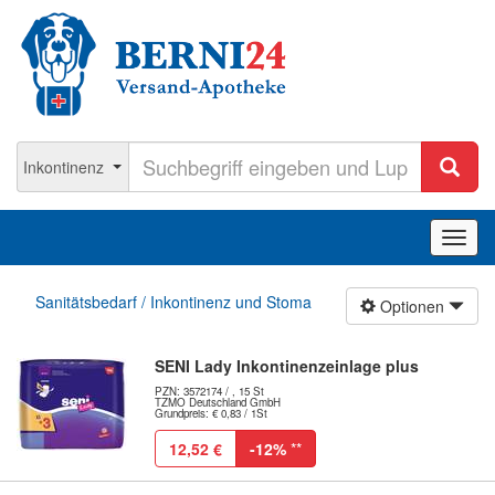
Navig
ein-/
Sanitätsbedarf / Inkontinenz und Stoma
Optionen
SENI Lady Inkontinenzeinlage plus
PZN: 3572174 / , 15 St
TZMO Deutschland GmbH
Grundpreis: € 0,83 / 1St
12,52 €
-12%
**