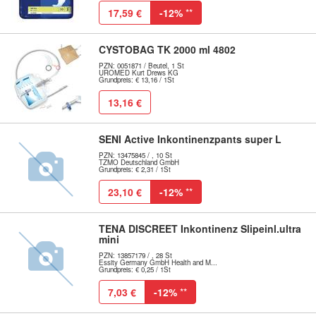
17,59 €
-12%
**
CYSTOBAG TK 2000 ml 4802
PZN: 0051871 / Beutel, 1 St
UROMED Kurt Drews KG
Grundpreis: € 13,16 / 1St
13,16 €
SENI Active Inkontinenzpants super L
PZN: 13475845 / , 10 St
TZMO Deutschland GmbH
Grundpreis: € 2,31 / 1St
23,10 €
-12%
**
TENA DISCREET Inkontinenz Slipeinl.ultra
mini
PZN: 13857179 / , 28 St
Essity Germany GmbH Health and M...
Grundpreis: € 0,25 / 1St
7,03 €
-12%
**