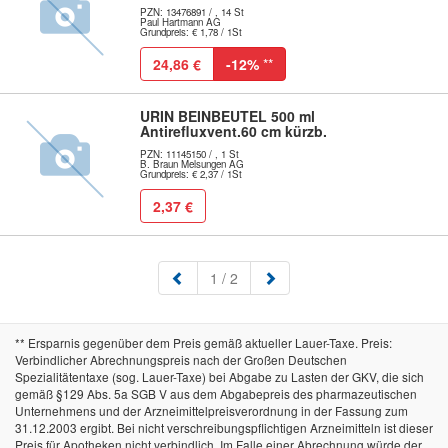
PZN: 13476891 / , 14 St
Paul Hartmann AG
Grundpreis: € 1,78 / 1St
24,86 €
-12%
**
URIN BEINBEUTEL 500 ml
Antirefluxvent.60 cm kürzb.
PZN: 11145150 / , 1 St
B. Braun Melsungen AG
Grundpreis: € 2,37 / 1St
2,37 €
(aktuell)
1
/ 2
** Ersparnis gegenüber dem Preis gemäß aktueller Lauer-Taxe. Preis:
Verbindlicher Abrechnungspreis nach der Großen Deutschen
Spezialitätentaxe (sog. Lauer-Taxe) bei Abgabe zu Lasten der GKV, die sich
gemäß §129 Abs. 5a SGB V aus dem Abgabepreis des pharmazeutischen
Unternehmens und der Arzneimittelpreisverordnung in der Fassung zum
31.12.2003 ergibt. Bei nicht verschreibungspflichtigen Arzneimitteln ist dieser
Preis für Apotheken nicht verbindlich. Im Falle einer Abrechnung würde der