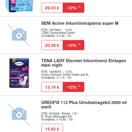
29,03 €
-12%
**
SENI Active Inkontinenzpants super M
PZN: 13475822 / , 10 St
TZMO Deutschland GmbH
Grundpreis: € 2,06 / 1St
20,58 €
-12%
**
TENA LADY Discreet Inkontinenz Einlagen
maxi night
PZN: 15246379 / , 12 St
Essity Germany GmbH Health and M...
Grundpreis: € 1,10 / 1St
13,19 €
-12%
**
UREOFIX 112 Plus Urindrainagebtl.2000 ml
steril
PZN: 5016448 / Beutel, 1 St
B. Braun Melsungen AG
Grundpreis: € 15,60 / 1St
15,60 €