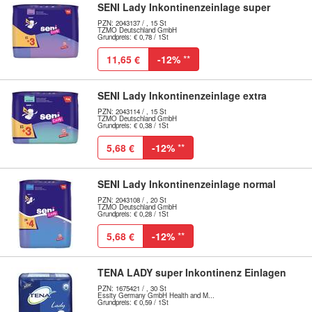
SENI Lady Inkontinenzeinlage super
PZN: 2043137 / , 15 St
TZMO Deutschland GmbH
Grundpreis: € 0,78 / 1St
11,65 €
-12%
**
SENI Lady Inkontinenzeinlage extra
PZN: 2043114 / , 15 St
TZMO Deutschland GmbH
Grundpreis: € 0,38 / 1St
5,68 €
-12%
**
SENI Lady Inkontinenzeinlage normal
PZN: 2043108 / , 20 St
TZMO Deutschland GmbH
Grundpreis: € 0,28 / 1St
5,68 €
-12%
**
TENA LADY super Inkontinenz Einlagen
PZN: 1675421 / , 30 St
Essity Germany GmbH Health and M...
Grundpreis: € 0,59 / 1St