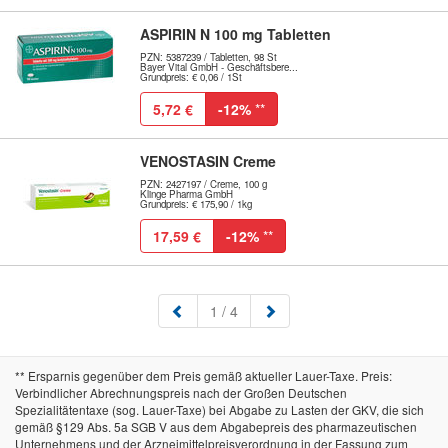
ASPIRIN N 100 mg Tabletten
PZN: 5387239 / Tabletten, 98 St
Bayer Vital GmbH - Geschäftsbere...
Grundpreis: € 0,06 / 1St
5,72 €
-12%
**
VENOSTASIN Creme
PZN: 2427197 / Creme, 100 g
Klinge Pharma GmbH
Grundpreis: € 175,90 / 1kg
17,59 €
-12%
**
(aktuell)
1
/ 4
** Ersparnis gegenüber dem Preis gemäß aktueller Lauer-Taxe. Preis:
Verbindlicher Abrechnungspreis nach der Großen Deutschen
Spezialitätentaxe (sog. Lauer-Taxe) bei Abgabe zu Lasten der GKV, die sich
gemäß §129 Abs. 5a SGB V aus dem Abgabepreis des pharmazeutischen
Unternehmens und der Arzneimittelpreisverordnung in der Fassung zum