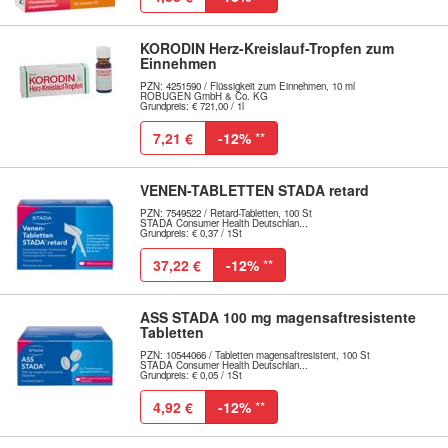
KORODIN Herz-Kreislauf-Tropfen zum
Einnehmen
PZN: 4251590 / Flüssigkeit zum Einnehmen, 10 ml
ROBUGEN GmbH & Co. KG
Grundpreis: € 721,00 / 1l
7,21 €
-12%
**
VENEN-TABLETTEN STADA retard
PZN: 7549522 / Retard-Tabletten, 100 St
STADA Consumer Health Deutschlan...
Grundpreis: € 0,37 / 1St
37,22 €
-12%
**
ASS STADA 100 mg magensaftresistente
Tabletten
PZN: 10544066 / Tabletten magensaftresistent, 100 St
STADA Consumer Health Deutschlan...
Grundpreis: € 0,05 / 1St
4,92 €
-12%
**