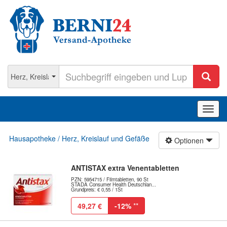
Navig
ein-/
Hausapotheke / Herz, Kreislauf und Gefäße
Optionen
ANTISTAX extra Venentabletten
PZN: 5954715 / Filmtabletten, 90 St
STADA Consumer Health Deutschlan...
Grundpreis: € 0,55 / 1St
49,27 €
-12%
**