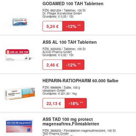
GODAMED 100 TAH Tabletten
PZN: 8621204 / Tabletten, 100 St
Dr. Pfleger Arzneimittel GmbH
Grundpreis: € 0,05 / 1St
5,24 €
-12%
**
ASS AL 100 TAH Tabletten
PZN: 3024202 / Tabletten, 100 St
ALIUD Pharma GmbH
Grundpreis: € 0,02 / 1St
2,46 €
-12%
**
HEPARIN-RATIOPHARM 60.000 Salbe
PZN: 6968694 / Salbe, 100 g
ratiopharm GmbH
Grundpreis: € 221,30 / 1kg
22,13 €
-18%
**
ASS TAD 100 mg protect
magensaftres.Filmtabletten
PZN: 3828202 / Filmtabletten magensaftresistent, 100 St
TAD Pharma GmbH