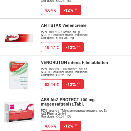
Grundpreis: € 0,04 / 1St
4,04 €
-12%
**
ANTISTAX Venencreme
PZN: 10347319 / Creme, 100 g
STADA Consumer Health Deutschlan...
Grundpreis: € 184,70 / 1kg
18,47 €
-12%
**
VENORUTON intens Filmtabletten
PZN: 1867103 / Filmtabletten, 100 St
STADA Consumer Health Deutschlan...
Grundpreis: € 0,62 / 1St
62,44 €
-12%
**
ASS AbZ PROTECT 100 mg
magensaftresist.Tabl.
PZN: 1696794 / Tabletten magensaftresistent, 100 St
AbZ-Pharma GmbH
Grundpreis: € 0,04 / 1St
4,06 €
-12%
**