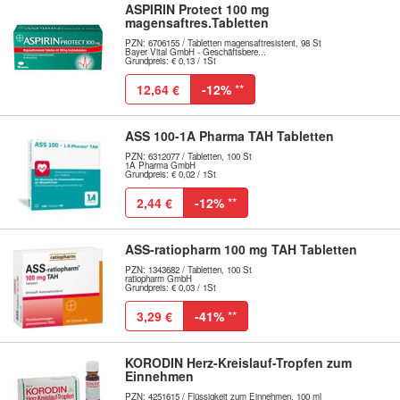
ASPIRIN Protect 100 mg
magensaftres.Tabletten
PZN: 6706155 / Tabletten magensaftresistent, 98 St
Bayer Vital GmbH - Geschäftsbere...
Grundpreis: € 0,13 / 1St
12,64 €
-12%
**
ASS 100-1A Pharma TAH Tabletten
PZN: 6312077 / Tabletten, 100 St
1A Pharma GmbH
Grundpreis: € 0,02 / 1St
2,44 €
-12%
**
ASS-ratiopharm 100 mg TAH Tabletten
PZN: 1343682 / Tabletten, 100 St
ratiopharm GmbH
Grundpreis: € 0,03 / 1St
3,29 €
-41%
**
KORODIN Herz-Kreislauf-Tropfen zum
Einnehmen
PZN: 4251615 / Flüssigkeit zum Einnehmen, 100 ml