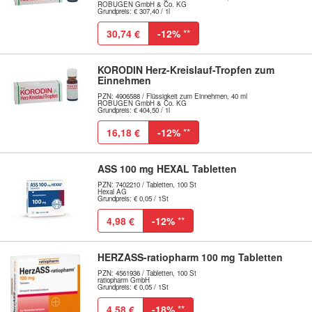
ROBUGEN GmbH & Co. KG
Grundpreis: € 307,40 / 1l
30,74 €
-12%
**
KORODIN Herz-Kreislauf-Tropfen zum
Einnehmen
PZN: 4906588 / Flüssigkeit zum Einnehmen, 40 ml
ROBUGEN GmbH & Co. KG
Grundpreis: € 404,50 / 1l
16,18 €
-12%
**
ASS 100 mg HEXAL Tabletten
PZN: 7402210 / Tabletten, 100 St
Hexal AG
Grundpreis: € 0,05 / 1St
4,98 €
-12%
**
HERZASS-ratiopharm 100 mg Tabletten
PZN: 4561936 / Tabletten, 100 St
ratiopharm GmbH
Grundpreis: € 0,05 / 1St
4,58 €
-18%
**