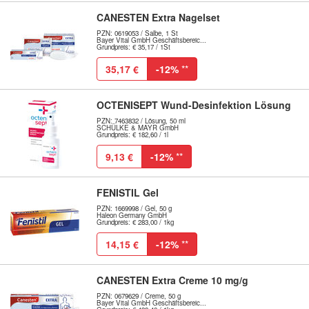
CANESTEN Extra Nagelset
PZN: 0619053 / Salbe, 1 St
Bayer Vital GmbH Geschäftsbereic...
Grundpreis: € 35,17 / 1St
35,17 €
-12%
**
OCTENISEPT Wund-Desinfektion Lösung
PZN: 7463832 / Lösung, 50 ml
SCHÜLKE & MAYR GmbH
Grundpreis: € 182,60 / 1l
9,13 €
-12%
**
FENISTIL Gel
PZN: 1669998 / Gel, 50 g
Haleon Germany GmbH
Grundpreis: € 283,00 / 1kg
14,15 €
-12%
**
CANESTEN Extra Creme 10 mg/g
PZN: 0679629 / Creme, 50 g
Bayer Vital GmbH Geschäftsbereic...