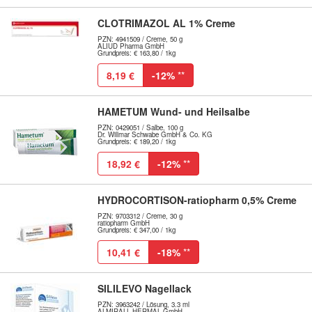
CLOTRIMAZOL AL 1% Creme
PZN: 4941509 / Creme, 50 g
ALIUD Pharma GmbH
Grundpreis: € 163,80 / 1kg
8,19 €
-12%
**
HAMETUM Wund- und Heilsalbe
PZN: 0429051 / Salbe, 100 g
Dr. Willmar Schwabe GmbH & Co. KG
Grundpreis: € 189,20 / 1kg
18,92 €
-12%
**
HYDROCORTISON-ratiopharm 0,5% Creme
PZN: 9703312 / Creme, 30 g
ratiopharm GmbH
Grundpreis: € 347,00 / 1kg
10,41 €
-18%
**
SILILEVO Nagellack
PZN: 3963242 / Lösung, 3.3 ml
ALMIRALL HERMAL GmbH