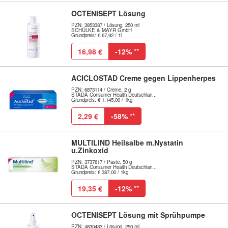
OCTENISEPT Lösung
PZN: 3853387 / Lösung, 250 ml
SCHÜLKE & MAYR GmbH
Grundpreis: € 67,92 / 1l
16,98 €
-12%
**
ACICLOSTAD Creme gegen Lippenherpes
PZN: 6873114 / Creme, 2 g
STADA Consumer Health Deutschlan...
Grundpreis: € 1.145,00 / 1kg
2,29 €
-58%
**
MULTILIND Heilsalbe m.Nystatin
u.Zinkoxid
PZN: 3737617 / Paste, 50 g
STADA Consumer Health Deutschlan...
Grundpreis: € 387,00 / 1kg
19,35 €
-12%
**
OCTENISEPT Lösung mit Sprühpumpe
PZN: 4830483 / Lösung, 250 ml