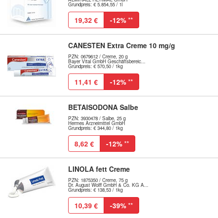
Grundpreis: € 5.854,55 / 1l
19,32 €
-12%
**
CANESTEN Extra Creme 10 mg/g
PZN: 0679612 / Creme, 20 g
Bayer Vital GmbH Geschäftsbereic...
Grundpreis: € 570,50 / 1kg
11,41 €
-12%
**
BETAISODONA Salbe
PZN: 3930478 / Salbe, 25 g
Hermes Arzneimittel GmbH
Grundpreis: € 344,80 / 1kg
8,62 €
-12%
**
LINOLA fett Creme
PZN: 1875350 / Creme, 75 g
Dr. August Wolff GmbH & Co. KG A...
Grundpreis: € 138,53 / 1kg
10,39 €
-39%
**