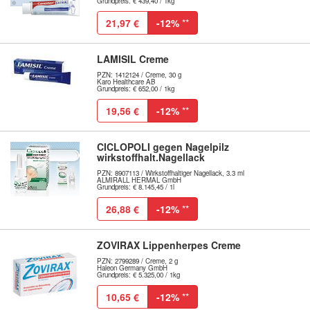
Grundpreis: € 439,40 / 1kg
21,97 €
-12%
**
LAMISIL Creme
PZN: 1412124 / Creme, 30 g
Karo Healthcare AB
Grundpreis: € 652,00 / 1kg
19,56 €
-12%
**
CICLOPOLI gegen Nagelpilz
wirkstoffhalt.Nagellack
PZN: 8907113 / Wirkstoffhaltiger Nagellack, 3.3 ml
ALMIRALL HERMAL GmbH
Grundpreis: € 8.145,45 / 1l
26,88 €
-12%
**
ZOVIRAX Lippenherpes Creme
PZN: 2799289 / Creme, 2 g
Haleon Germany GmbH
Grundpreis: € 5.325,00 / 1kg
10,65 €
-12%
**