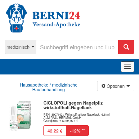
Navig
ein-/
Hausapotheke / medizinische
Optionen
Hautbehandlung
CICLOPOLI gegen Nagelpilz
wirkstoffhalt.Nagellack
PZN: 8907142 / Wirkstoffhaltiger Nagellack, 6.6 ml
ALMIRALL HERMAL GmbH
Grundpreis: € 6.396,97 / 1l
42,22 €
-12%
**