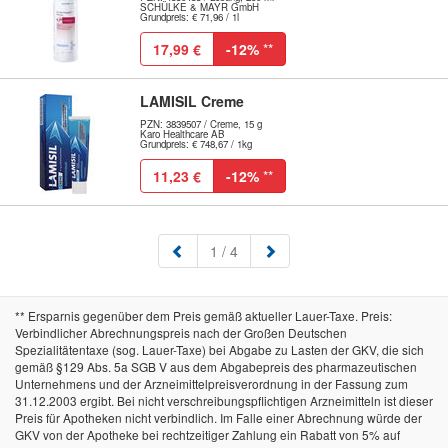
SCHÜLKE & MAYR GmbH
Grundpreis: € 71,96 / 1l
17,99 €
-12%
**
LAMISIL Creme
PZN: 3839507 / Creme, 15 g
Karo Healthcare AB
Grundpreis: € 748,67 / 1kg
11,23 €
-12%
**
(aktuell)
1
/ 4
** Ersparnis gegenüber dem Preis gemäß aktueller Lauer-Taxe. Preis:
Verbindlicher Abrechnungspreis nach der Großen Deutschen
Spezialitätentaxe (sog. Lauer-Taxe) bei Abgabe zu Lasten der GKV, die sich
gemäß §129 Abs. 5a SGB V aus dem Abgabepreis des pharmazeutischen
Unternehmens und der Arzneimittelpreisverordnung in der Fassung zum
31.12.2003 ergibt. Bei nicht verschreibungspflichtigen Arzneimitteln ist dieser
Preis für Apotheken nicht verbindlich. Im Falle einer Abrechnung würde der
GKV von der Apotheke bei rechtzeitiger Zahlung ein Rabatt von 5% auf