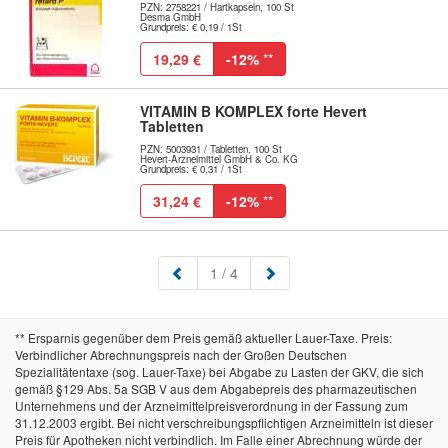
PZN: 2758221 / Hartkapseln, 100 St
Desma GmbH
Grundpreis: € 0,19 / 1St
19,29 €
-12%
**
VITAMIN B KOMPLEX forte Hevert
Tabletten
PZN: 5003931 / Tabletten, 100 St
Hevert-Arzneimittel GmbH & Co. KG
Grundpreis: € 0,31 / 1St
31,24 €
-12%
**
(aktuell)
1
/ 4
** Ersparnis gegenüber dem Preis gemäß aktueller Lauer-Taxe. Preis:
Verbindlicher Abrechnungspreis nach der Großen Deutschen
Spezialitätentaxe (sog. Lauer-Taxe) bei Abgabe zu Lasten der GKV, die sich
gemäß §129 Abs. 5a SGB V aus dem Abgabepreis des pharmazeutischen
Unternehmens und der Arzneimittelpreisverordnung in der Fassung zum
31.12.2003 ergibt. Bei nicht verschreibungspflichtigen Arzneimitteln ist dieser
Preis für Apotheken nicht verbindlich. Im Falle einer Abrechnung würde der