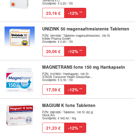
Teofarma s.r.l.
Grundpreis: € 0,23 / 1St
23,16 €
-12%
**
UNIZINK 50 magensaftresistente Tabletten
PZN: 3441638 / Tabletten magensaftresistent, 100 St
Köhler Pharma GmbH
Grundpreis: € 0,20 / 1St
20,06 €
-12%
**
MAGNETRANS forte 150 mg Hartkapseln
PZN: 3127853 / Hartkapseln, 100 St
STADA Consumer Health Deutschlan...
Grundpreis: € 0,18 / 1St
17,59 €
-12%
**
MAGIUM K forte Tabletten
PZN: 2881826 / Tabletten, 100 St (62 g)
Hexal AG
Grundpreis: € 342,42 / 1kg
21,23 €
-12%
**