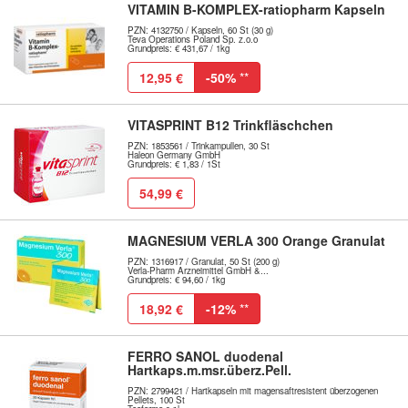
VITAMIN B-KOMPLEX-ratiopharm Kapseln
PZN: 4132750 / Kapseln, 60 St (30 g)
Teva Operations Poland Sp. z.o.o
Grundpreis: € 431,67 / 1kg
12,95 €
-50%
**
VITASPRINT B12 Trinkfläschchen
PZN: 1853561 / Trinkampullen, 30 St
Haleon Germany GmbH
Grundpreis: € 1,83 / 1St
54,99 €
MAGNESIUM VERLA 300 Orange Granulat
PZN: 1316917 / Granulat, 50 St (200 g)
Verla-Pharm Arzneimittel GmbH &...
Grundpreis: € 94,60 / 1kg
18,92 €
-12%
**
FERRO SANOL duodenal
Hartkaps.m.msr.überz.Pell.
PZN: 2799421 / Hartkapseln mit magensaftresistent überzogenen
Pellets, 100 St