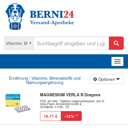
Navig
ein-/
Ernährung / Vitamine, Mineralstoffe und
Optionen
Nahrungsergänzung
MAGNESIUM VERLA N Dragees
PZN: 4911945 / Tabletten magensaftresistent, 200 St
Verla-Pharm Arzneimittel GmbH &...
Grundpreis: € 0,08 / 1St
16,71 €
-12%
**