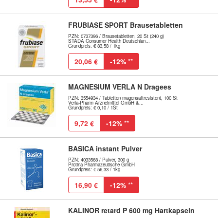
FRUBIASE SPORT Brausetabletten
PZN: 0737396 / Brausetabletten, 20 St (240 g)
STADA Consumer Health Deutschlan...
Grundpreis: € 83,58 / 1kg
20,06 €
-12%
**
MAGNESIUM VERLA N Dragees
PZN: 3554934 / Tabletten magensaftresistent, 100 St
Verla-Pharm Arzneimittel GmbH &...
Grundpreis: € 0,10 / 1St
9,72 €
-12%
**
BASICA instant Pulver
PZN: 4033568 / Pulver, 300 g
Protina Pharmazeutische GmbH
Grundpreis: € 56,33 / 1kg
16,90 €
-12%
**
KALINOR retard P 600 mg Hartkapseln