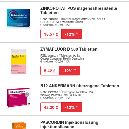
ZINKOROTAT POS magensaftresistente
Tabletten
PZN: 6340903 / Tabletten magensaftresistent, 100 St
URSAPHARM Arzneimittel GmbH
Grundpreis: € 0,19 / 1St
18,57 €
-12%
**
ZYMAFLUOR D 500 Tabletten
PZN: 3665071 / Tabletten, 90 St
Cooper Consumer Health Deutschla...
Grundpreis: € 0,06 / 1St
5,42 €
-12%
**
B12 ANKERMANN überzogene Tabletten
PZN: 1502726 / Überzogene Tabletten, 100 St
Wörwag Pharma GmbH & Co. KG
Grundpreis: € 0,42 / 1St
42,20 €
-12%
**
PASCORBIN Injektionslösung
Injektionsflasche