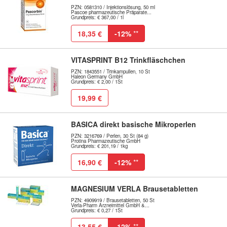
PZN: 0581310 / Injektionslösung, 50 ml
Pascoe pharmazeutische Präparate...
Grundpreis: € 367,00 / 1l
18,35 €
-12%
**
VITASPRINT B12 Trinkfläschchen
PZN: 1843551 / Trinkampullen, 10 St
Haleon Germany GmbH
Grundpreis: € 2,00 / 1St
19,99 €
BASICA direkt basische Mikroperlen
PZN: 3216769 / Perlen, 30 St (84 g)
Protina Pharmazeutische GmbH
Grundpreis: € 201,19 / 1kg
16,90 €
-12%
**
MAGNESIUM VERLA Brausetabletten
PZN: 4909919 / Brausetabletten, 50 St
Verla-Pharm Arzneimittel GmbH &...
Grundpreis: € 0,27 / 1St
13,55 €
-12%
**