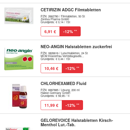
CETIRIZIN ADGC Filmtabletten
PZN: 2662780 / Filmtabletten, 50 St
Zentiva Pharma GmbH
Grundpreis: € 0,14 / 1St
6,91 €
-12%
**
NEO-ANGIN Halstabletten zuckerfrei
PZN: 0826616 / Lutschtabletten, 24 St
MCM Klosterfrau Vertriebsgesells...
Grundpreis: € 0,44 / 1St
10,46 €
-12%
**
CHLORHEXAMED Fluid
PZN: 6997885 / Lösung, 200 ml
Haleon Germany GmbH
Grundpreis: € 59,95 / 1l
11,99 €
-12%
**
GELOREVOICE Halstabletten Kirsch-
Menthol Lut.-Tab.