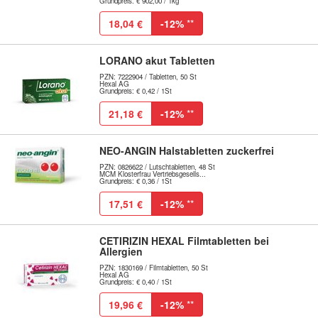
Grundpreis: € 902,00 / 1kg
18,04 €
-12%
**
LORANO akut Tabletten
PZN: 7222904 / Tabletten, 50 St
Hexal AG
Grundpreis: € 0,42 / 1St
21,18 €
-12%
**
NEO-ANGIN Halstabletten zuckerfrei
PZN: 0826622 / Lutschtabletten, 48 St
MCM Klosterfrau Vertriebsgesells...
Grundpreis: € 0,36 / 1St
17,51 €
-12%
**
CETIRIZIN HEXAL Filmtabletten bei
Allergien
PZN: 1830169 / Filmtabletten, 50 St
Hexal AG
Grundpreis: € 0,40 / 1St
19,96 €
-12%
**