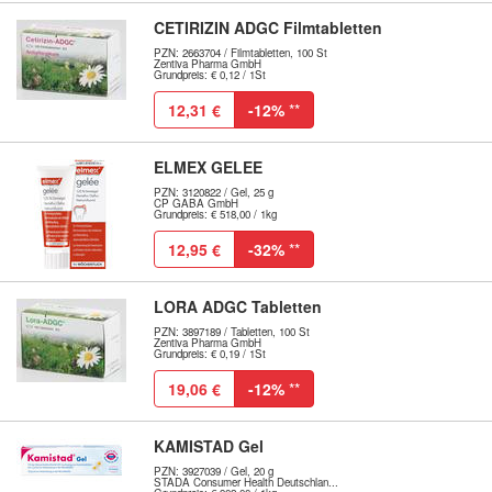
CETIRIZIN ADGC Filmtabletten
PZN: 2663704 / Filmtabletten, 100 St
Zentiva Pharma GmbH
Grundpreis: € 0,12 / 1St
12,31 €
-12%
**
ELMEX GELEE
PZN: 3120822 / Gel, 25 g
CP GABA GmbH
Grundpreis: € 518,00 / 1kg
12,95 €
-32%
**
LORA ADGC Tabletten
PZN: 3897189 / Tabletten, 100 St
Zentiva Pharma GmbH
Grundpreis: € 0,19 / 1St
19,06 €
-12%
**
KAMISTAD Gel
PZN: 3927039 / Gel, 20 g
STADA Consumer Health Deutschlan...