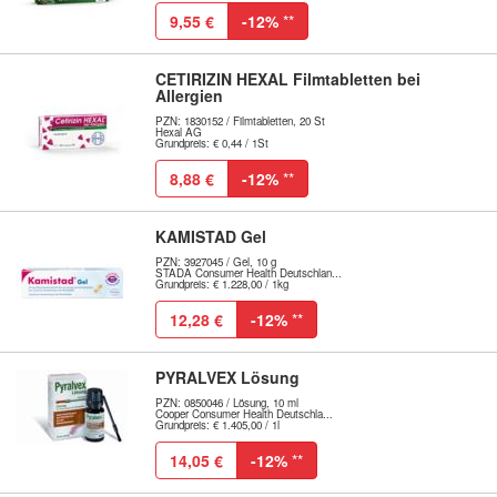
9,55 €
-12%
**
CETIRIZIN HEXAL Filmtabletten bei
Allergien
PZN: 1830152 / Filmtabletten, 20 St
Hexal AG
Grundpreis: € 0,44 / 1St
8,88 €
-12%
**
KAMISTAD Gel
PZN: 3927045 / Gel, 10 g
STADA Consumer Health Deutschlan...
Grundpreis: € 1.228,00 / 1kg
12,28 €
-12%
**
PYRALVEX Lösung
PZN: 0850046 / Lösung, 10 ml
Cooper Consumer Health Deutschla...
Grundpreis: € 1.405,00 / 1l
14,05 €
-12%
**