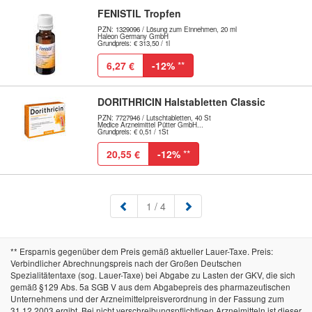
FENISTIL Tropfen
PZN: 1329096 / Lösung zum Einnehmen, 20 ml
Haleon Germany GmbH
Grundpreis: € 313,50 / 1l
6,27 €
-12%
**
DORITHRICIN Halstabletten Classic
PZN: 7727946 / Lutschtabletten, 40 St
Medice Arzneimittel Pütter GmbH...
Grundpreis: € 0,51 / 1St
20,55 €
-12%
**
(aktuell)
1
/ 4
** Ersparnis gegenüber dem Preis gemäß aktueller Lauer-Taxe. Preis:
Verbindlicher Abrechnungspreis nach der Großen Deutschen
Spezialitätentaxe (sog. Lauer-Taxe) bei Abgabe zu Lasten der GKV, die sich
gemäß §129 Abs. 5a SGB V aus dem Abgabepreis des pharmazeutischen
Unternehmens und der Arzneimittelpreisverordnung in der Fassung zum
31.12.2003 ergibt. Bei nicht verschreibungspflichtigen Arzneimitteln ist dieser