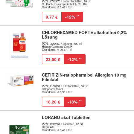
PZN: 1712470 / Lutschtabletten, 20 St
G. Pohl-Boskamp GmbH & Co. KG
Grundpreis: € 0,49 / 1St
9,77 €
-12%
**
CHLORHEXAMED FORTE alkoholfrei 0,2%
Lösung
PZN: 9642869 / Lösung, 600 ml
Haleon Germany GmbH
Grundpreis: € 39,17 / 1l
23,50 €
-12%
**
CETIRIZIN-ratiopharm bei Allergien 10 mg
Filmtabl.
PZN: 2158159 / Filmtabletten, 50 St
ratiopharm GmbH
Grundpreis: € 0,36 / 1St
18,20 €
-18%
**
LORANO akut Tabletten
PZN: 7222502 / Tabletten, 20 St
Hexal AG
Grundpreis: € 0,48 / 1St