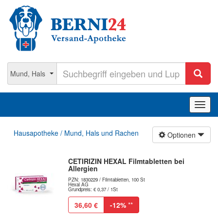
Navig
ein-/
Hausapotheke / Mund, Hals und Rachen
Optionen
CETIRIZIN HEXAL Filmtabletten bei
Allergien
PZN: 1830229 / Filmtabletten, 100 St
Hexal AG
Grundpreis: € 0,37 / 1St
36,60 €
-12%
**