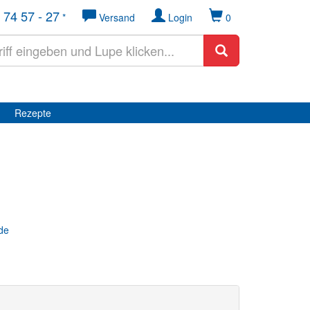
 74 57 - 27
*
Versand
Login
0
Rezepte
de