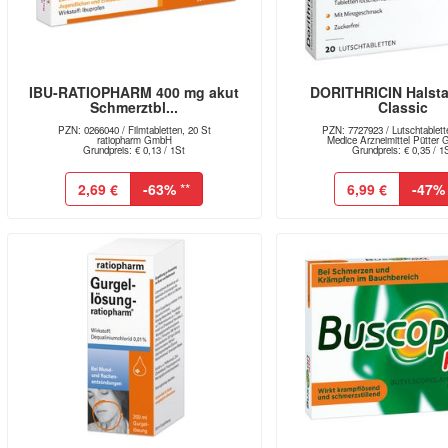
IBU-RATIOPHARM 400 mg akut
DORITHRICIN Halsta
Schmerztbl...
Classic
PZN: 0266040 / Filmtabletten, 20 St
PZN: 7727923 / Lutschtablett
ratiopharm GmbH
Medice Arzneimittel Pütter 
Grundpreis: € 0,13 / 1St
Grundpreis: € 0,35 / 1
2,69 €
-63%
**
6,99 €
-47%