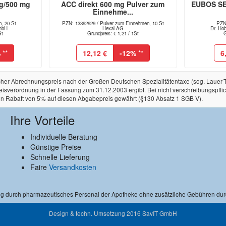
g/500 mg
ACC direkt 600 mg Pulver zum
EUBOS SE
n
Einnehme...
n, 20 St
PZN: 13392929 / Pulver zum Einnehmen, 10 St
PZN
GmbH
Hexal AG
Dr. Ho
St
Grundpreis: € 1,21 / 1St
G
%
**
12,12 €
-12%
**
6
licher Abrechnungspreis nach der Großen Deutschen Spezialitätentaxe (sog. Lauer
rordnung in der Fassung zum 31.12.2003 ergibt. Bei nicht verschreibungspflichtige
in Rabatt von 5% auf diesen Abgabepreis gewährt (§130 Absatz 1 SGB V).
Ihre Vorteile
Individuelle Beratung
Günstige Preise
Schnelle Lieferung
Faire
Versandkosten
ng durch pharmazeutisches Personal der Apotheke ohne zusätzliche Gebühren dur
Design & techn. Umsetzung 2016
SavIT GmbH