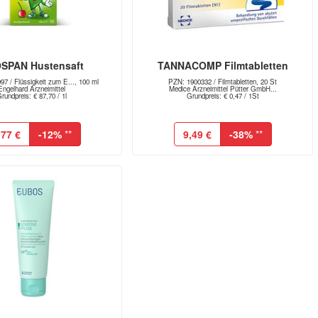
SPAN Hustensaft
TANNACOMP Filmtabletten
7 / Flüssigkeit zum E..., 100 ml
PZN: 1900332 / Filmtabletten, 20 St
Engelhard Arzneimittel
Medice Arzneimittel Pütter GmbH...
rundpreis: € 87,70 / 1l
Grundpreis: € 0,47 / 1St
,77 €
-12%
**
9,49 €
-38%
**