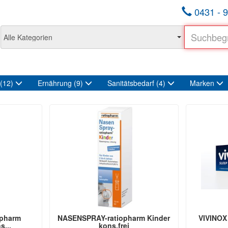
0431 - 9
(12)
Ernährung
(9)
Sanitätsbedarf
(4)
Marken
opharm
NASENSPRAY-ratiopharm Kinder
VIVINOX 
...
kons.frei