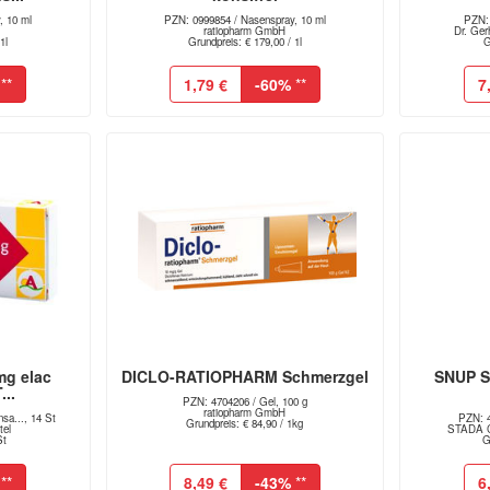
, 10 ml
PZN: 0999854 / Nasenspray, 10 ml
PZN: 
ratiopharm GmbH
Dr. Ger
1l
Grundpreis: € 179,00 / 1l
G
**
1,79 €
-60%
**
7
g elac
DICLO-RATIOPHARM Schmerzgel
SNUP S
..
PZN: 4704206 / Gel, 100 g
ratiopharm GmbH
sa..., 14 St
PZN: 4
Grundpreis: € 84,90 / 1kg
el
STADA Co
St
G
**
8,49 €
-43%
**
6