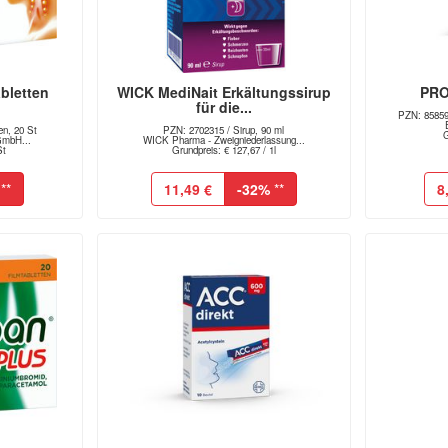
bletten
WICK MediNait Erkältungssirup
PRO
für die...
PZN: 858599
en, 20 St
PZN: 2702315 / Sirup, 90 ml
G
GmbH...
WICK Pharma - Zweigniederlassung...
St
Grundpreis: € 127,67 / 1l
**
11,49 €
-32%
**
8