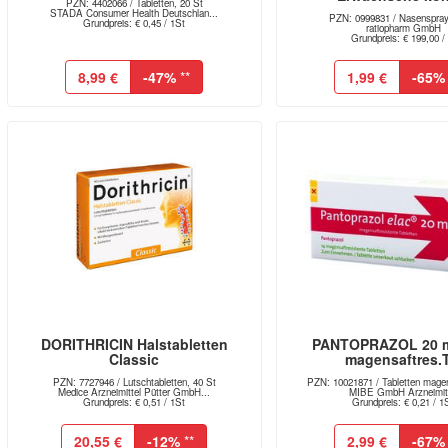
PZN: 4402066 / Tabletten, 20 St
STADA Consumer Health Deutschlan...
PZN: 0999831 / Nasenspray
Grundpreis: € 0,45 / 1St
ratiopharm GmbH
Grundpreis: € 199,00 / 
8,99 €
-47%
**
1,99 €
-65%
DORITHRICIN Halstabletten
PANTOPRAZOL 20 m
Classic
magensaftres.T.
PZN: 7727946 / Lutschtabletten, 40 St
PZN: 10021871 / Tabletten magen
Medice Arzneimittel Pütter GmbH...
MIBE GmbH Arzneimitt
Grundpreis: € 0,51 / 1St
Grundpreis: € 0,21 / 1
20,55 €
-12%
**
2,99 €
-67%