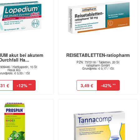
UM akut bei akutem
REISETABLETTEN-ratiopharm
Durchfall Ha...
PZN: 7372118 / Tabletten, 20 St
ratiopharm GmbH
939446 / Hartkapseln, 10 St
Grundpreis: € 0,17 / 1St
Hexal AG
rundpreis: € 0,53 / 1St
,31 €
-12%
**
3,49 €
-42%
**