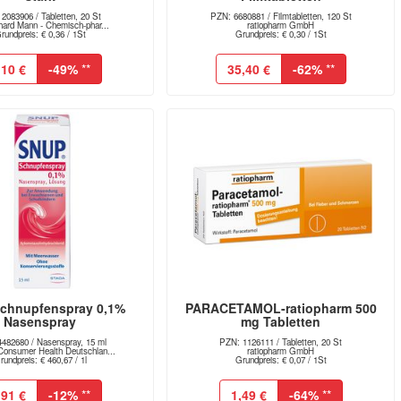
2083906 / Tabletten, 20 St
PZN: 6680881 / Filmtabletten, 120 St
hard Mann - Chemisch-phar...
ratiopharm GmbH
rundpreis: € 0,36 / 1St
Grundpreis: € 0,30 / 1St
,10 €
-49%
**
35,40 €
-62%
**
chnupfenspray 0,1%
PARACETAMOL-ratiopharm 500
Nasenspray
mg Tabletten
482680 / Nasenspray, 15 ml
PZN: 1126111 / Tabletten, 20 St
nsumer Health Deutschlan...
ratiopharm GmbH
rundpreis: € 460,67 / 1l
Grundpreis: € 0,07 / 1St
,91 €
-12%
**
1,49 €
-64%
**