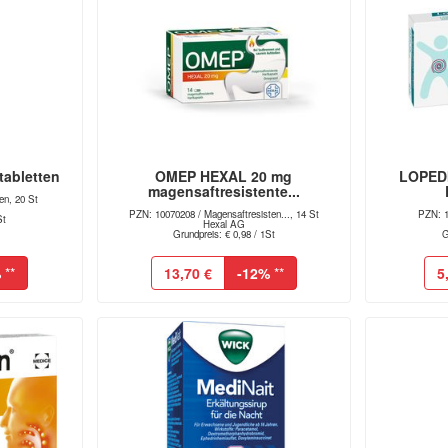
abletten
OMEP HEXAL 20 mg
LOPEDI
magensaftresistente...
en, 20 St
PZN: 10070208 / Magensaftresisten..., 14 St
PZN: 1
St
Hexal AG
Grundpreis: € 0,98 / 1St
G
%
**
13,70 €
-12%
**
5