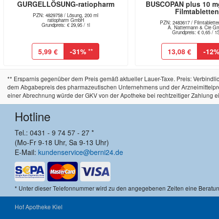
GURGELLÖSUNG-ratiopharm
BUSCOPAN plus 10 m
Filmtablette
PZN: 4829758 / Lösung, 200 ml
ratiopharm GmbH
PZN: 2483617 / Filmtablette
Grundpreis: € 29,95 / 1l
A. Nattermann & Cie 
Grundpreis: € 0,65 / 1
5,99 €
-31%
**
13,08 €
-12
** Ersparnis gegenüber dem Preis gemäß aktueller Lauer-Taxe. Preis: Verbind
dem Abgabepreis des pharmazeutischen Unternehmens und der Arzneimittelpreisve
einer Abrechnung würde der GKV von der Apotheke bei rechtzeitiger Zahlung e
Hotline
Tel.: 0431 - 9 74 57 - 27 *
(Mo-Fr 9-18 Uhr, Sa 9-13 Uhr)
E-Mail:
kundenservice@berni24.de
* Unter dieser Telefonnummer wird zu den angegebenen Zeiten eine Beratu
Hof Apotheke Kiel