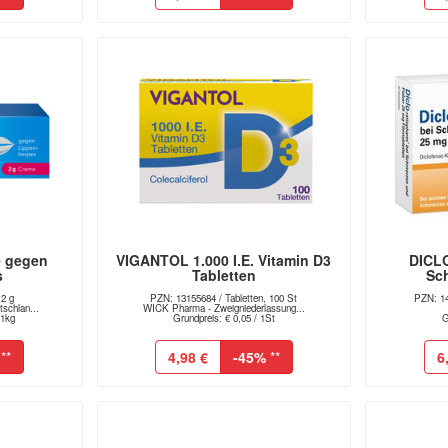
 gegen
VIGANTOL 1.000 I.E. Vitamin D3
DICL
s
Tabletten
Sch
2 g
PZN: 13155684 / Tabletten, 100 St
PZN: 14
schlan...
WICK Pharma - Zweigniederlassung...
 1kg
Grundpreis: € 0,05 / 1St
G
**
4,98 €
-45%
**
6