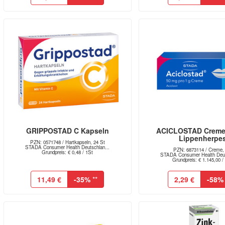
GRIPPOSTAD C Kapseln
ACICLOSTAD Creme
Lippenherpe
PZN: 0571748 / Hartkapseln, 24 St
STADA Consumer Health Deutschlan...
PZN: 6873114 / Creme, 
Grundpreis: € 0,48 / 1St
STADA Consumer Health Deut
Grundpreis: € 1.145,00 /
11,49 €
-35%
**
2,29 €
-58%