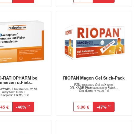
O-RATIOPHARM bei
RIOPAN Magen Gel Stick-Pack
merzen u.Fieb...
PZN: 8592939 / Gel, 20X10 ml
DR. KADE Pharmazeutische Fabrik...
170042 / Filmtabletten, 20 St
Grundpreis: € 49,90 / 1l
ratiopharm GmbH
rundpreis: € 0,32 / 1St
,45 €
-40%
**
9,98 €
-47%
**