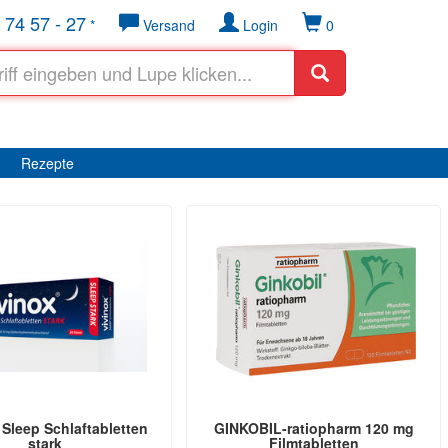
 74 57 - 27
*
Versand
Login
0
Rezepte
Sleep Schlaftabletten
GINKOBIL-ratiopharm 120 mg
stark
Filmtabletten