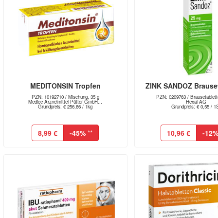
MEDITONSIN Tropfen
ZINK SANDOZ Brauset
PZN: 10192710 / Mischung, 35 g
PZN: 0209763 / Brausetablett
Medice Arzneimittel Pütter GmbH...
Hexal AG
Grundpreis: € 256,86 / 1kg
Grundpreis: € 0,55 / 1
8,99 €
-45%
**
10,96 €
-12