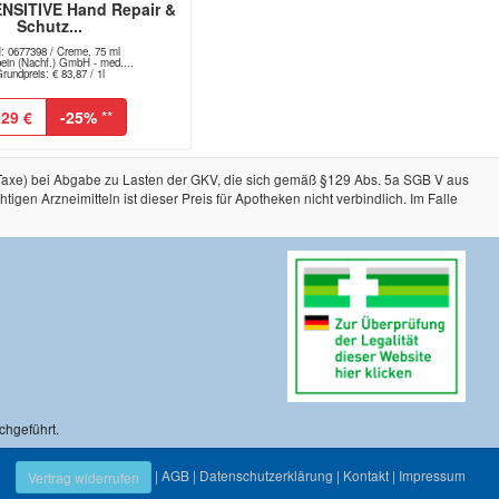
NSITIVE Hand Repair &
Schutz...
: 0677398 / Creme, 75 ml
bein (Nachf.) GmbH - med....
rundpreis: € 83,87 / 1l
,29 €
-25%
**
-Taxe) bei Abgabe zu Lasten der GKV, die sich gemäß §129 Abs. 5a SGB V aus
n Arzneimitteln ist dieser Preis für Apotheken nicht verbindlich. Im Falle
chgeführt.
|
AGB
|
Datenschutzerklärung
|
Kontakt
|
Impressum
Vertrag widerrufen