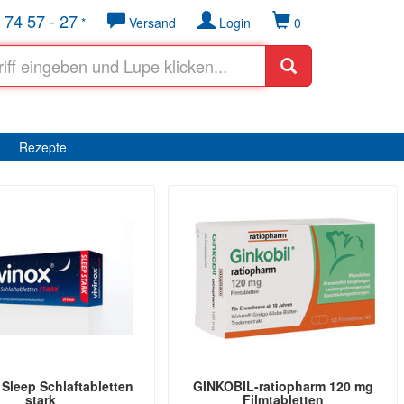
 74 57 - 27
*
Versand
Login
0
Rezepte
Sleep Schlaftabletten
GINKOBIL-ratiopharm 120 mg
stark
Filmtabletten