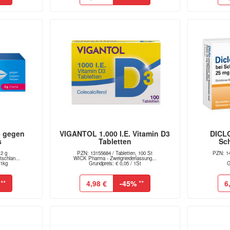
 gegen
VIGANTOL 1.000 I.E. Vitamin D3
DICL
s
Tabletten
Sch
2 g
PZN: 13155684 / Tabletten, 100 St
PZN: 14
schlan...
WICK Pharma - Zweigniederlassung...
 1kg
Grundpreis: € 0,05 / 1St
G
**
4,98 €
-45%
**
6