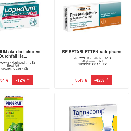
UM akut bei akutem
REISETABLETTEN-ratiopharm
Durchfall Ha...
PZN: 7372118 / Tabletten, 20 St
ratiopharm GmbH
939446 / Hartkapseln, 10 St
Grundpreis: € 0,17 / 1St
Hexal AG
rundpreis: € 0,53 / 1St
,31 €
-12%
**
3,49 €
-42%
**