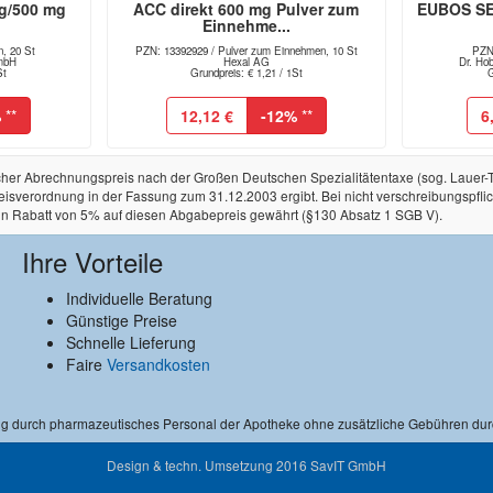
g/500 mg
ACC direkt 600 mg Pulver zum
EUBOS SE
n
Einnehme...
n, 20 St
PZN: 13392929 / Pulver zum Einnehmen, 10 St
PZN
GmbH
Hexal AG
Dr. Ho
St
Grundpreis: € 1,21 / 1St
G
%
**
12,12 €
-12%
**
6
licher Abrechnungspreis nach der Großen Deutschen Spezialitätentaxe (sog. Lauer
rordnung in der Fassung zum 31.12.2003 ergibt. Bei nicht verschreibungspflichtige
in Rabatt von 5% auf diesen Abgabepreis gewährt (§130 Absatz 1 SGB V).
Ihre Vorteile
Individuelle Beratung
Günstige Preise
Schnelle Lieferung
Faire
Versandkosten
ng durch pharmazeutisches Personal der Apotheke ohne zusätzliche Gebühren dur
Design & techn. Umsetzung 2016
SavIT GmbH