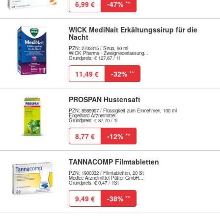
6,99 €
-47%
**
WICK MediNait Erkältungssirup für die
Nacht
PZN: 2702315 / Sirup, 90 ml
WICK Pharma - Zweigniederlassung...
Grundpreis: € 127,67 / 1l
11,49 €
-32%
**
PROSPAN Hustensaft
PZN: 8585997 / Flüssigkeit zum Einnehmen, 100 ml
Engelhard Arzneimittel
Grundpreis: € 87,70 / 1l
8,77 €
-12%
**
TANNACOMP Filmtabletten
PZN: 1900332 / Filmtabletten, 20 St
Medice Arzneimittel Pütter GmbH...
Grundpreis: € 0,47 / 1St
9,49 €
-38%
**