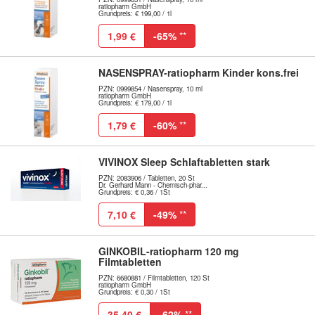
ratiopharm GmbH
Grundpreis: € 199,00 / 1l
1,99 €
-65%
**
NASENSPRAY-ratiopharm Kinder kons.frei
PZN: 0999854 / Nasenspray, 10 ml
ratiopharm GmbH
Grundpreis: € 179,00 / 1l
1,79 €
-60%
**
VIVINOX Sleep Schlaftabletten stark
PZN: 2083906 / Tabletten, 20 St
Dr. Gerhard Mann - Chemisch-phar...
Grundpreis: € 0,36 / 1St
7,10 €
-49%
**
GINKOBIL-ratiopharm 120 mg
Filmtabletten
PZN: 6680881 / Filmtabletten, 120 St
ratiopharm GmbH
Grundpreis: € 0,30 / 1St
35,40 €
-62%
**