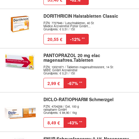
DORITHRICIN Halstabletten Classic
PZN: 7727946 / Lutschtabletten, 40 St
Medice Arzneimittel Pütter GmbH...
Grundpreis: € 0,51 / 1St
20,55 €
-12%
**
PANTOPRAZOL 20 mg elac
magensaftres.Tabletten
PZN: 10021871 / Tabletten magensaftresistent, 14 St
MIBE GmbH Arzneimittel
Grundpreis: € 0,21 / 1St
2,99 €
-67%
**
DICLO-RATIOPHARM Schmerzgel
PZN: 4704206 / Gel, 100 g
ratiopharm GmbH
Grundpreis: € 84,90 / 1kg
8,49 €
-43%
**
SNUP Schnupfenspray 0,1% Nasenspray