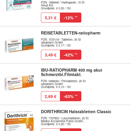
PZN: 1939446 / Hartkapseln, 10 St
Hexal AG
Grundpreis: € 0,53 / 1St
5,31 €
-12%
**
REISETABLETTEN-ratiopharm
PZN: 7372118 / Tabletten, 20 St
ratiopharm GmbH
Grundpreis: € 0,17 / 1St
3,49 €
-42%
**
IBU-RATIOPHARM 400 mg akut
Schmerztbl.Filmtabl.
PZN: 0266040 / Filmtabletten, 20 St
ratiopharm GmbH
Grundpreis: € 0,13 / 1St
2,69 €
-63%
**
DORITHRICIN Halstabletten Classic
PZN: 7727923 / Lutschtabletten, 20 St
Medice Arzneimittel Pütter GmbH...
Grundpreis: € 0,35 / 1St