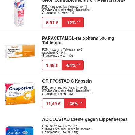
PZN: 4482680 / Nasenspray, 15 ml
STADA Consumer Health Deutschlan...
Grundpreis: € 460,67 / 1l
6,91 €
-12%
**
PARACETAMOL-ratiopharm 500 mg
Tabletten
PZN: 1126111 / Tabletten, 20 St
ratiopharm GmbH
Grundpreis: € 0,07 / 1St
1,49 €
-64%
**
GRIPPOSTAD C Kapseln
PZN: 0571748 / Hartkapseln, 24 St
STADA Consumer Health Deutschlan...
Grundpreis: € 0,48 / 1St
11,49 €
-35%
**
ACICLOSTAD Creme gegen Lippenherpes
PZN: 6873114 / Creme, 2 g
STADA Consumer Health Deutschlan...
Grundpreis: € 1.145,00 / 1kg