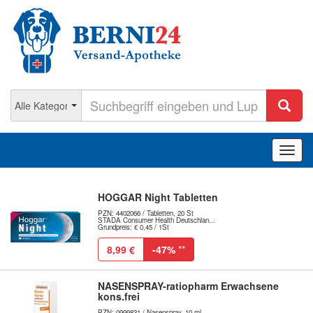
Navig
ein-/
HOGGAR Night Tabletten
PZN: 4402066 / Tabletten, 20 St
STADA Consumer Health Deutschlan...
Grundpreis: € 0,45 / 1St
8,99 €
-47%
**
NASENSPRAY-ratiopharm Erwachsene
kons.frei
PZN: 0999831 / Nasenspray, 10 ml