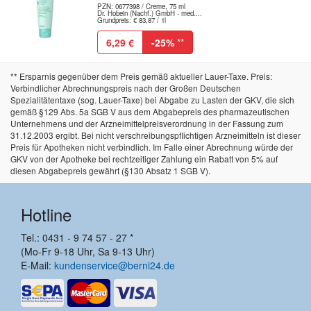
PZN: 0677398 / Creme, 75 ml
Dr. Hobein (Nachf.) GmbH - med....
Grundpreis: € 83,87 / 1l
6,29 €
-25%
**
** Ersparnis gegenüber dem Preis gemäß aktueller Lauer-Taxe. Preis:
Verbindlicher Abrechnungspreis nach der Großen Deutschen
Spezialitätentaxe (sog. Lauer-Taxe) bei Abgabe zu Lasten der GKV, die sich
gemäß §129 Abs. 5a SGB V aus dem Abgabepreis des pharmazeutischen
Unternehmens und der Arzneimittelpreisverordnung in der Fassung zum
31.12.2003 ergibt. Bei nicht verschreibungspflichtigen Arzneimitteln ist dieser
Preis für Apotheken nicht verbindlich. Im Falle einer Abrechnung würde der
GKV von der Apotheke bei rechtzeitiger Zahlung ein Rabatt von 5% auf
diesen Abgabepreis gewährt (§130 Absatz 1 SGB V).
Hotline
Tel.: 0431 - 9 74 57 - 27 *
(Mo-Fr 9-18 Uhr, Sa 9-13 Uhr)
E-Mail:
kundenservice@berni24.de