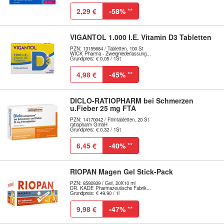
2,29 €
-58%
**
VIGANTOL 1.000 I.E. Vitamin D3 Tabletten
PZN: 13155684 / Tabletten, 100 St
WICK Pharma - Zweigniederlassung...
Grundpreis: € 0,05 / 1St
4,98 €
-45%
**
DICLO-RATIOPHARM bei Schmerzen
u.Fieber 25 mg FTA
PZN: 14170042 / Filmtabletten, 20 St
ratiopharm GmbH
Grundpreis: € 0,32 / 1St
6,45 €
-40%
**
RIOPAN Magen Gel Stick-Pack
PZN: 8592939 / Gel, 20X10 ml
DR. KADE Pharmazeutische Fabrik...
Grundpreis: € 49,90 / 1l
9,98 €
-47%
**