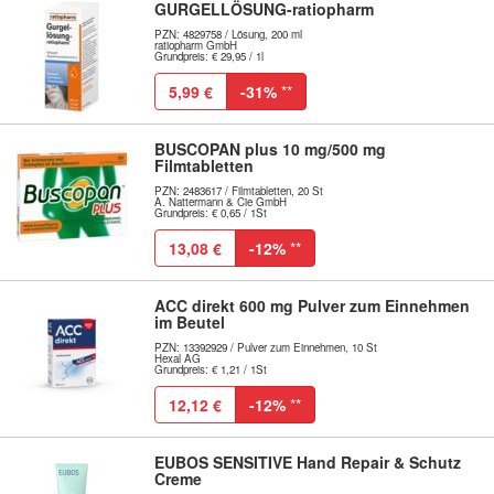
GURGELLÖSUNG-ratiopharm
PZN: 4829758 / Lösung, 200 ml
ratiopharm GmbH
Grundpreis: € 29,95 / 1l
5,99 €
-31%
**
BUSCOPAN plus 10 mg/500 mg
Filmtabletten
PZN: 2483617 / Filmtabletten, 20 St
A. Nattermann & Cie GmbH
Grundpreis: € 0,65 / 1St
13,08 €
-12%
**
ACC direkt 600 mg Pulver zum Einnehmen
im Beutel
PZN: 13392929 / Pulver zum Einnehmen, 10 St
Hexal AG
Grundpreis: € 1,21 / 1St
12,12 €
-12%
**
EUBOS SENSITIVE Hand Repair & Schutz
Creme