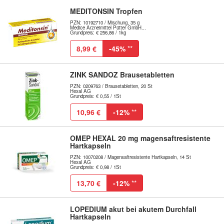
MEDITONSIN Tropfen
PZN: 10192710 / Mischung, 35 g
Medice Arzneimittel Pütter GmbH...
Grundpreis: € 256,86 / 1kg
8,99 €
-45%
**
ZINK SANDOZ Brausetabletten
PZN: 0209763 / Brausetabletten, 20 St
Hexal AG
Grundpreis: € 0,55 / 1St
10,96 €
-12%
**
OMEP HEXAL 20 mg magensaftresistente
Hartkapseln
PZN: 10070208 / Magensaftresistente Hartkapseln, 14 St
Hexal AG
Grundpreis: € 0,98 / 1St
13,70 €
-12%
**
LOPEDIUM akut bei akutem Durchfall
Hartkapseln