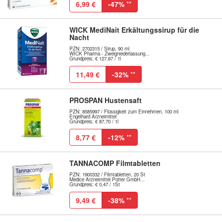
6,99 €
-47%
**
WICK MediNait Erkältungssirup für die
Nacht
PZN: 2702315 / Sirup, 90 ml
WICK Pharma - Zweigniederlassung...
Grundpreis: € 127,67 / 1l
11,49 €
-32%
**
PROSPAN Hustensaft
PZN: 8585997 / Flüssigkeit zum Einnehmen, 100 ml
Engelhard Arzneimittel
Grundpreis: € 87,70 / 1l
8,77 €
-12%
**
TANNACOMP Filmtabletten
PZN: 1900332 / Filmtabletten, 20 St
Medice Arzneimittel Pütter GmbH...
Grundpreis: € 0,47 / 1St
9,49 €
-38%
**