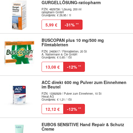
GURGELLÖSUNG-ratiopharm
PZN: 4829758 / Lösung, 200 ml
ratiopharm GmbH
Grundpreis: € 29,95 / 1l
5,99 €
-31%
**
BUSCOPAN plus 10 mg/500 mg
Filmtabletten
PZN: 2483617 / Filmtabletten, 20 St
A. Nattermann & Cie GmbH
Grundpreis: € 0,65 / 1St
13,08 €
-12%
**
ACC direkt 600 mg Pulver zum Einnehmen
im Beutel
PZN: 13392929 / Pulver zum Einnehmen, 10 St
Hexal AG
Grundpreis: € 1,21 / 1St
12,12 €
-12%
**
EUBOS SENSITIVE Hand Repair & Schutz
Creme