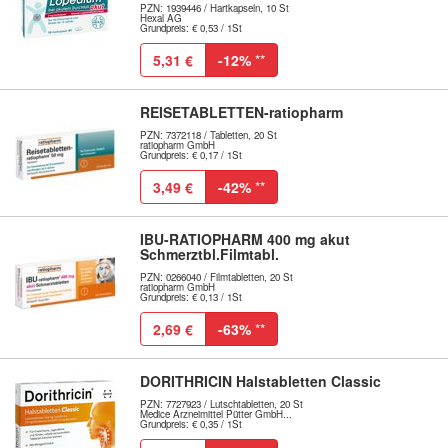
PZN: 1939446 / Hartkapseln, 10 St
Hexal AG
Grundpreis: € 0,53 / 1St
5,31 €
-12%
**
REISETABLETTEN-ratiopharm
PZN: 7372118 / Tabletten, 20 St
ratiopharm GmbH
Grundpreis: € 0,17 / 1St
3,49 €
-42%
**
IBU-RATIOPHARM 400 mg akut
Schmerztbl.Filmtabl.
PZN: 0266040 / Filmtabletten, 20 St
ratiopharm GmbH
Grundpreis: € 0,13 / 1St
2,69 €
-63%
**
DORITHRICIN Halstabletten Classic
PZN: 7727923 / Lutschtabletten, 20 St
Medice Arzneimittel Pütter GmbH...
Grundpreis: € 0,35 / 1St