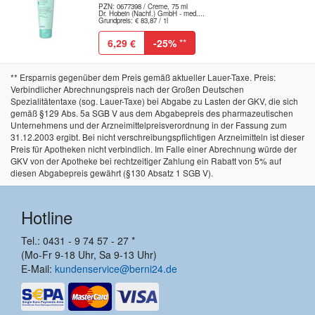
PZN: 0677398 / Creme, 75 ml
Dr. Hobein (Nachf.) GmbH - med....
Grundpreis: € 83,87 / 1l
6,29 €
-25%
**
** Ersparnis gegenüber dem Preis gemäß aktueller Lauer-Taxe. Preis:
Verbindlicher Abrechnungspreis nach der Großen Deutschen
Spezialitätentaxe (sog. Lauer-Taxe) bei Abgabe zu Lasten der GKV, die sich
gemäß §129 Abs. 5a SGB V aus dem Abgabepreis des pharmazeutischen
Unternehmens und der Arzneimittelpreisverordnung in der Fassung zum
31.12.2003 ergibt. Bei nicht verschreibungspflichtigen Arzneimitteln ist dieser
Preis für Apotheken nicht verbindlich. Im Falle einer Abrechnung würde der
GKV von der Apotheke bei rechtzeitiger Zahlung ein Rabatt von 5% auf
diesen Abgabepreis gewährt (§130 Absatz 1 SGB V).
Hotline
Tel.: 0431 - 9 74 57 - 27 *
(Mo-Fr 9-18 Uhr, Sa 9-13 Uhr)
E-Mail:
kundenservice@berni24.de