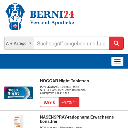
Navig
ein-/
HOGGAR Night Tabletten
PZN: 4402066 / Tabletten, 20 St
STADA Consumer Health Deutschlan...
Grundpreis: € 0,45 / 1St
8,99 €
-47%
**
NASENSPRAY-ratiopharm Erwachsene
kons.frei
PZN: 0999831 / Nasenspray, 10 ml