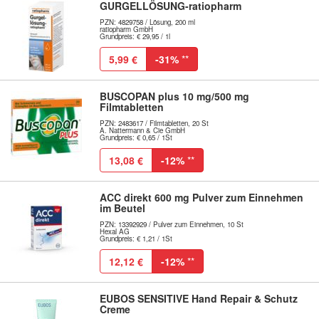
GURGELLÖSUNG-ratiopharm
PZN: 4829758 / Lösung, 200 ml
ratiopharm GmbH
Grundpreis: € 29,95 / 1l
5,99 €
-31%
**
BUSCOPAN plus 10 mg/500 mg
Filmtabletten
PZN: 2483617 / Filmtabletten, 20 St
A. Nattermann & Cie GmbH
Grundpreis: € 0,65 / 1St
13,08 €
-12%
**
ACC direkt 600 mg Pulver zum Einnehmen
im Beutel
PZN: 13392929 / Pulver zum Einnehmen, 10 St
Hexal AG
Grundpreis: € 1,21 / 1St
12,12 €
-12%
**
EUBOS SENSITIVE Hand Repair & Schutz
Creme