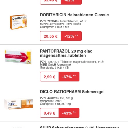
DORITHRICIN Halstabletten Classic
PZN: 7727946 / Lutschtabletten, 40 St
Medice Arzneimittel Pütter GmbH...
Grundpreis: € 0,51 / 1St
20,55 €
-12%
**
PANTOPRAZOL 20 mg elac
magensaftres.Tabletten
PZN: 10021871 / Tabletten magensaftresistent, 14 St
MIBE GmbH Arzneimittel
Grundpreis: € 0,21 / 1St
2,99 €
-67%
**
DICLO-RATIOPHARM Schmerzgel
PZN: 4704206 / Gel, 100 g
ratiopharm GmbH
Grundpreis: € 84,90 / 1kg
8,49 €
-43%
**
SNUP Schnupfenspray 0,1% Nasenspray