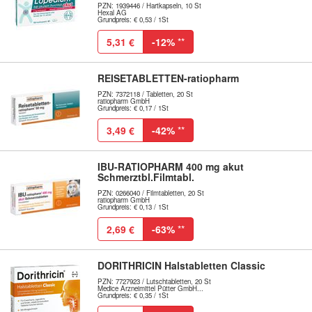
PZN: 1939446 / Hartkapseln, 10 St
Hexal AG
Grundpreis: € 0,53 / 1St
5,31 €
-12%
**
REISETABLETTEN-ratiopharm
PZN: 7372118 / Tabletten, 20 St
ratiopharm GmbH
Grundpreis: € 0,17 / 1St
3,49 €
-42%
**
IBU-RATIOPHARM 400 mg akut
Schmerztbl.Filmtabl.
PZN: 0266040 / Filmtabletten, 20 St
ratiopharm GmbH
Grundpreis: € 0,13 / 1St
2,69 €
-63%
**
DORITHRICIN Halstabletten Classic
PZN: 7727923 / Lutschtabletten, 20 St
Medice Arzneimittel Pütter GmbH...
Grundpreis: € 0,35 / 1St