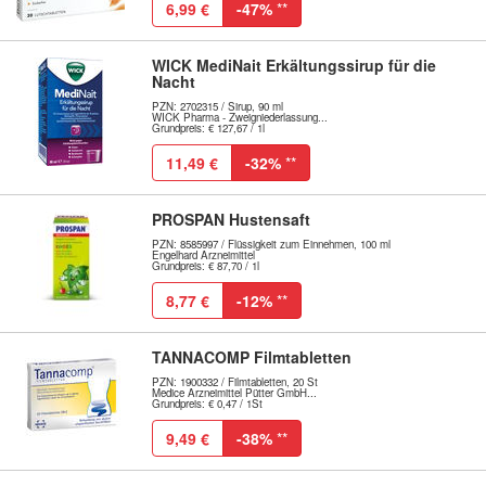
6,99 €
-47%
**
WICK MediNait Erkältungssirup für die
Nacht
PZN: 2702315 / Sirup, 90 ml
WICK Pharma - Zweigniederlassung...
Grundpreis: € 127,67 / 1l
11,49 €
-32%
**
PROSPAN Hustensaft
PZN: 8585997 / Flüssigkeit zum Einnehmen, 100 ml
Engelhard Arzneimittel
Grundpreis: € 87,70 / 1l
8,77 €
-12%
**
TANNACOMP Filmtabletten
PZN: 1900332 / Filmtabletten, 20 St
Medice Arzneimittel Pütter GmbH...
Grundpreis: € 0,47 / 1St
9,49 €
-38%
**