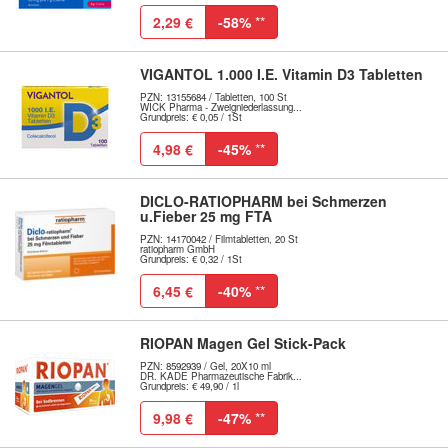
2,29 €
-58%
**
VIGANTOL 1.000 I.E. Vitamin D3 Tabletten
PZN: 13155684 / Tabletten, 100 St
WICK Pharma - Zweigniederlassung...
Grundpreis: € 0,05 / 1St
4,98 €
-45%
**
DICLO-RATIOPHARM bei Schmerzen
u.Fieber 25 mg FTA
PZN: 14170042 / Filmtabletten, 20 St
ratiopharm GmbH
Grundpreis: € 0,32 / 1St
6,45 €
-40%
**
RIOPAN Magen Gel Stick-Pack
PZN: 8592939 / Gel, 20X10 ml
DR. KADE Pharmazeutische Fabrik...
Grundpreis: € 49,90 / 1l
9,98 €
-47%
**