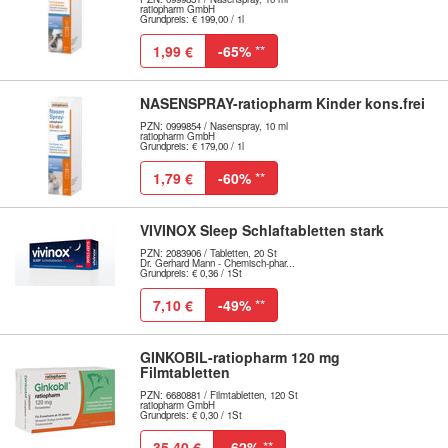
ratiopharm GmbH
Grundpreis: € 199,00 / 1l
1,99 €
-65%
**
NASENSPRAY-ratiopharm Kinder kons.frei
PZN: 0999854 / Nasenspray, 10 ml
ratiopharm GmbH
Grundpreis: € 179,00 / 1l
1,79 €
-60%
**
VIVINOX Sleep Schlaftabletten stark
PZN: 2083906 / Tabletten, 20 St
Dr. Gerhard Mann - Chemisch-phar...
Grundpreis: € 0,36 / 1St
7,10 €
-49%
**
GINKOBIL-ratiopharm 120 mg
Filmtabletten
PZN: 6680881 / Filmtabletten, 120 St
ratiopharm GmbH
Grundpreis: € 0,30 / 1St
35,40 €
-62%
**