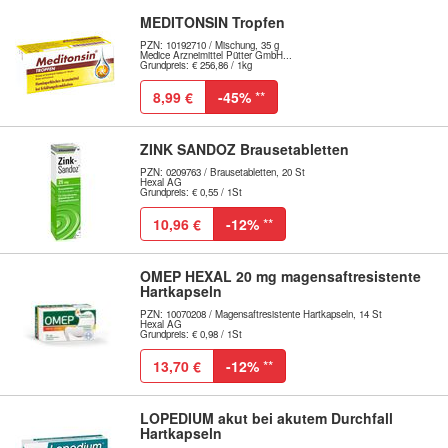
MEDITONSIN Tropfen
PZN: 10192710 / Mischung, 35 g
Medice Arzneimittel Pütter GmbH...
Grundpreis: € 256,86 / 1kg
8,99 €
-45%
**
ZINK SANDOZ Brausetabletten
PZN: 0209763 / Brausetabletten, 20 St
Hexal AG
Grundpreis: € 0,55 / 1St
10,96 €
-12%
**
OMEP HEXAL 20 mg magensaftresistente
Hartkapseln
PZN: 10070208 / Magensaftresistente Hartkapseln, 14 St
Hexal AG
Grundpreis: € 0,98 / 1St
13,70 €
-12%
**
LOPEDIUM akut bei akutem Durchfall
Hartkapseln