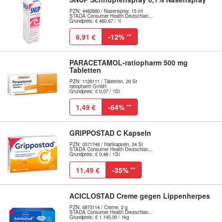
PZN: 4482680 / Nasenspray, 15 ml
STADA Consumer Health Deutschlan...
Grundpreis: € 460,67 / 1l
6,91 €
-12%
**
PARACETAMOL-ratiopharm 500 mg
Tabletten
PZN: 1126111 / Tabletten, 20 St
ratiopharm GmbH
Grundpreis: € 0,07 / 1St
1,49 €
-64%
**
GRIPPOSTAD C Kapseln
PZN: 0571748 / Hartkapseln, 24 St
STADA Consumer Health Deutschlan...
Grundpreis: € 0,48 / 1St
11,49 €
-35%
**
ACICLOSTAD Creme gegen Lippenherpes
PZN: 6873114 / Creme, 2 g
STADA Consumer Health Deutschlan...
Grundpreis: € 1.145,00 / 1kg