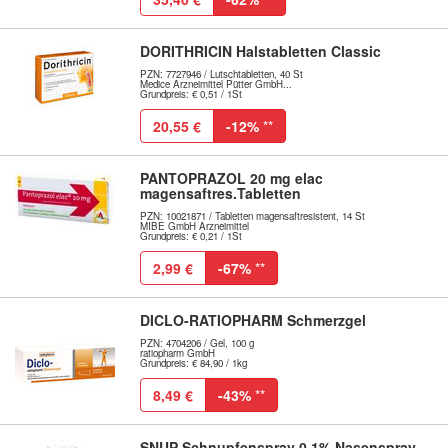
DORITHRICIN Halstabletten Classic
PZN: 7727946 / Lutschtabletten, 40 St
Medice Arzneimittel Pütter GmbH...
Grundpreis: € 0,51 / 1St
20,55 €
-12%
**
PANTOPRAZOL 20 mg elac
magensaftres.Tabletten
PZN: 10021871 / Tabletten magensaftresistent, 14 St
MIBE GmbH Arzneimittel
Grundpreis: € 0,21 / 1St
2,99 €
-67%
**
DICLO-RATIOPHARM Schmerzgel
PZN: 4704206 / Gel, 100 g
ratiopharm GmbH
Grundpreis: € 84,90 / 1kg
8,49 €
-43%
**
SNUP Schnupfenspray 0,1% Nasenspray