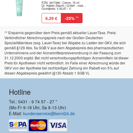
PZN: 0677398 / Creme, 75 ml
Dr. Hobein (Nachf.) GmbH - med....
Grundpreis: € 83,87 / 1l
6,29 €
-25%
**
** Ersparnis gegenüber dem Preis gemäß aktueller Lauer-Taxe. Preis:
Verbindlicher Abrechnungspreis nach der Großen Deutschen
Spezialitätentaxe (sog. Lauer-Taxe) bei Abgabe zu Lasten der GKV, die sich
gemäß §129 Abs. 5a SGB V aus dem Abgabepreis des pharmazeutischen
Unternehmens und der Arzneimittelpreisverordnung in der Fassung zum
31.12.2003 ergibt. Bei nicht verschreibungspflichtigen Arzneimitteln ist dieser
Preis für Apotheken nicht verbindlich. Im Falle einer Abrechnung würde der
GKV von der Apotheke bei rechtzeitiger Zahlung ein Rabatt von 5% auf
diesen Abgabepreis gewährt (§130 Absatz 1 SGB V).
Hotline
Tel.: 0431 - 9 74 57 - 27 *
(Mo-Fr 9-18 Uhr, Sa 9-13 Uhr)
E-Mail:
kundenservice@berni24.de