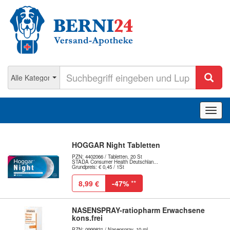
Navig
ein-/
HOGGAR Night Tabletten
PZN: 4402066 / Tabletten, 20 St
STADA Consumer Health Deutschlan...
Grundpreis: € 0,45 / 1St
8,99 €
-47%
**
NASENSPRAY-ratiopharm Erwachsene
kons.frei
PZN: 0999831 / Nasenspray, 10 ml