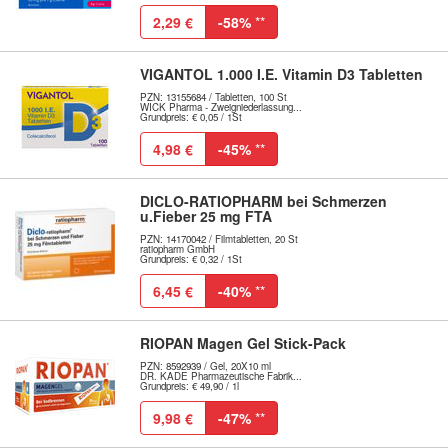
2,29 €
-58%
**
VIGANTOL 1.000 I.E. Vitamin D3 Tabletten
PZN: 13155684 / Tabletten, 100 St
WICK Pharma - Zweigniederlassung...
Grundpreis: € 0,05 / 1St
4,98 €
-45%
**
DICLO-RATIOPHARM bei Schmerzen
u.Fieber 25 mg FTA
PZN: 14170042 / Filmtabletten, 20 St
ratiopharm GmbH
Grundpreis: € 0,32 / 1St
6,45 €
-40%
**
RIOPAN Magen Gel Stick-Pack
PZN: 8592939 / Gel, 20X10 ml
DR. KADE Pharmazeutische Fabrik...
Grundpreis: € 49,90 / 1l
9,98 €
-47%
**