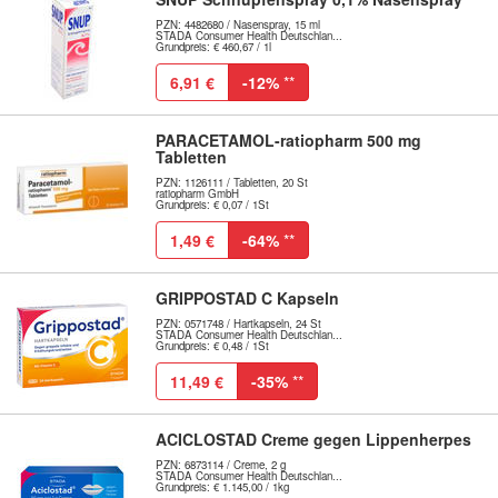
PZN: 4482680 / Nasenspray, 15 ml
STADA Consumer Health Deutschlan...
Grundpreis: € 460,67 / 1l
6,91 €
-12%
**
PARACETAMOL-ratiopharm 500 mg
Tabletten
PZN: 1126111 / Tabletten, 20 St
ratiopharm GmbH
Grundpreis: € 0,07 / 1St
1,49 €
-64%
**
GRIPPOSTAD C Kapseln
PZN: 0571748 / Hartkapseln, 24 St
STADA Consumer Health Deutschlan...
Grundpreis: € 0,48 / 1St
11,49 €
-35%
**
ACICLOSTAD Creme gegen Lippenherpes
PZN: 6873114 / Creme, 2 g
STADA Consumer Health Deutschlan...
Grundpreis: € 1.145,00 / 1kg