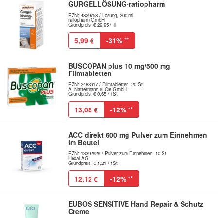
GURGELLÖSUNG-ratiopharm
PZN: 4829758 / Lösung, 200 ml
ratiopharm GmbH
Grundpreis: € 29,95 / 1l
5,99 €
-31%
**
BUSCOPAN plus 10 mg/500 mg
Filmtabletten
PZN: 2483617 / Filmtabletten, 20 St
A. Nattermann & Cie GmbH
Grundpreis: € 0,65 / 1St
13,08 €
-12%
**
ACC direkt 600 mg Pulver zum Einnehmen
im Beutel
PZN: 13392929 / Pulver zum Einnehmen, 10 St
Hexal AG
Grundpreis: € 1,21 / 1St
12,12 €
-12%
**
EUBOS SENSITIVE Hand Repair & Schutz
Creme