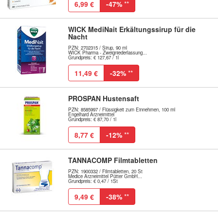
6,99 €
-47%
**
WICK MediNait Erkältungssirup für die
Nacht
PZN: 2702315 / Sirup, 90 ml
WICK Pharma - Zweigniederlassung...
Grundpreis: € 127,67 / 1l
11,49 €
-32%
**
PROSPAN Hustensaft
PZN: 8585997 / Flüssigkeit zum Einnehmen, 100 ml
Engelhard Arzneimittel
Grundpreis: € 87,70 / 1l
8,77 €
-12%
**
TANNACOMP Filmtabletten
PZN: 1900332 / Filmtabletten, 20 St
Medice Arzneimittel Pütter GmbH...
Grundpreis: € 0,47 / 1St
9,49 €
-38%
**