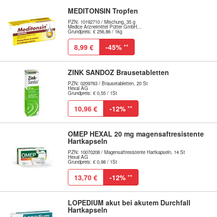
MEDITONSIN Tropfen
PZN: 10192710 / Mischung, 35 g
Medice Arzneimittel Pütter GmbH...
Grundpreis: € 256,86 / 1kg
8,99 €
-45%
**
ZINK SANDOZ Brausetabletten
PZN: 0209763 / Brausetabletten, 20 St
Hexal AG
Grundpreis: € 0,55 / 1St
10,96 €
-12%
**
OMEP HEXAL 20 mg magensaftresistente
Hartkapseln
PZN: 10070208 / Magensaftresistente Hartkapseln, 14 St
Hexal AG
Grundpreis: € 0,98 / 1St
13,70 €
-12%
**
LOPEDIUM akut bei akutem Durchfall
Hartkapseln