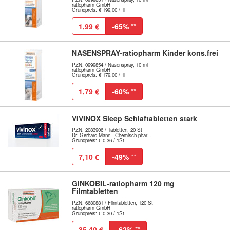
ratiopharm GmbH
Grundpreis: € 199,00 / 1l
1,99 €
-65%
**
NASENSPRAY-ratiopharm Kinder kons.frei
PZN: 0999854 / Nasenspray, 10 ml
ratiopharm GmbH
Grundpreis: € 179,00 / 1l
1,79 €
-60%
**
VIVINOX Sleep Schlaftabletten stark
PZN: 2083906 / Tabletten, 20 St
Dr. Gerhard Mann - Chemisch-phar...
Grundpreis: € 0,36 / 1St
7,10 €
-49%
**
GINKOBIL-ratiopharm 120 mg
Filmtabletten
PZN: 6680881 / Filmtabletten, 120 St
ratiopharm GmbH
Grundpreis: € 0,30 / 1St
35,40 €
-62%
**