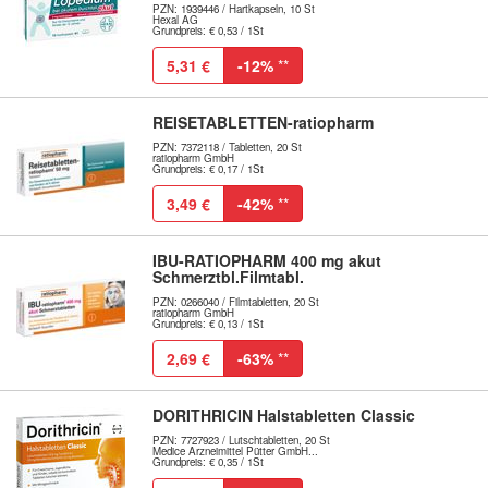
PZN: 1939446 / Hartkapseln, 10 St
Hexal AG
Grundpreis: € 0,53 / 1St
5,31 €
-12%
**
REISETABLETTEN-ratiopharm
PZN: 7372118 / Tabletten, 20 St
ratiopharm GmbH
Grundpreis: € 0,17 / 1St
3,49 €
-42%
**
IBU-RATIOPHARM 400 mg akut
Schmerztbl.Filmtabl.
PZN: 0266040 / Filmtabletten, 20 St
ratiopharm GmbH
Grundpreis: € 0,13 / 1St
2,69 €
-63%
**
DORITHRICIN Halstabletten Classic
PZN: 7727923 / Lutschtabletten, 20 St
Medice Arzneimittel Pütter GmbH...
Grundpreis: € 0,35 / 1St