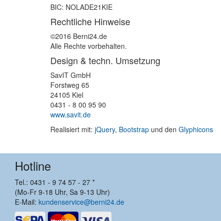
BIC: NOLADE21KIE
Rechtliche Hinweise
©2016 Berni24.de
Alle Rechte vorbehalten.
Design & techn. Umsetzung
SavIT GmbH
Forstweg 65
24105 Kiel
0431 - 8 00 95 90
www.savit.de
Realisiert mit:
jQuery
,
Bootstrap
und den
Glyphicons
Hotline
Tel.: 0431 - 9 74 57 - 27 *
(Mo-Fr 9-18 Uhr, Sa 9-13 Uhr)
E-Mail:
kundenservice@berni24.de