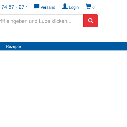
 74 57 - 27
*
Versand
Login
0
Rezepte