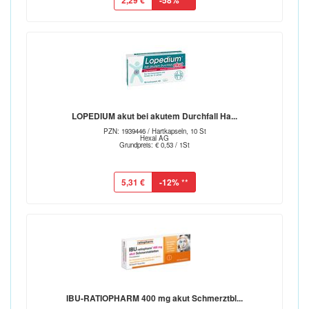
2,29 €
-58%
LOPEDIUM akut bei akutem Durchfall Ha...
PZN: 1939446 / Hartkapseln, 10 St
Hexal AG
Grundpreis: € 0,53 / 1St
5,31 €
-12%
**
IBU-RATIOPHARM 400 mg akut Schmerztbl...