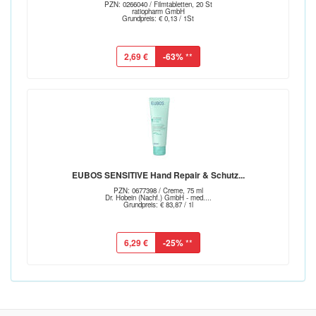
PZN: 0266040 / Filmtabletten, 20 St
ratiopharm GmbH
Grundpreis: € 0,13 / 1St
2,69 €
-63%
**
EUBOS SENSITIVE Hand Repair & Schutz...
PZN: 0677398 / Creme, 75 ml
Dr. Hobein (Nachf.) GmbH - med....
Grundpreis: € 83,87 / 1l
6,29 €
-25%
**