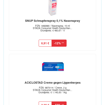
SNUP Schnupfenspray 0,1% Nasenspray
PZN: 4482680 / Nasenspray, 15 ml
STADA Consumer Health Deutschlan...
Grundpreis: € 460,67 / 1l
6,91 €
-12%
**
ACICLOSTAD Creme gegen Lippenherpes
PZN: 6873114 / Creme, 2 g
STADA Consumer Health Deutschlan...
Grundpreis: € 1.145,00 / 1kg
**