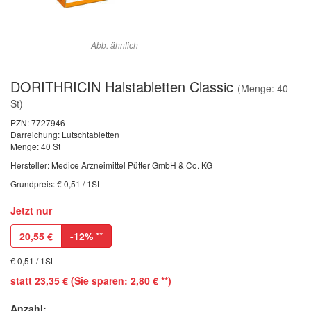
Abb. ähnlich
DORITHRICIN Halstabletten Classic
(Menge: 40
St)
PZN:
7727946
Darreichung: Lutschtabletten
Menge: 40 St
Hersteller: Medice Arzneimittel Pütter GmbH & Co. KG
Grundpreis: € 0,51 / 1St
Jetzt nur
20,55
€
-12%
**
€ 0,51 / 1St
statt 23,35 € (Sie sparen: 2,80 € **)
Anzahl: