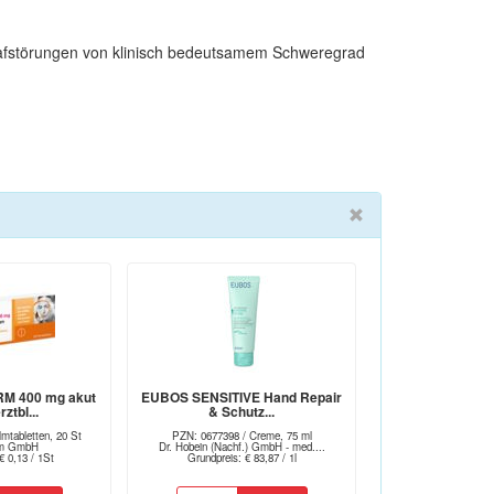
lafstörungen von klinisch bedeutsamem Schweregrad
M 400 mg akut
EUBOS SENSITIVE Hand Repair
ztbl...
& Schutz...
mtabletten, 20 St
PZN: 0677398 / Creme, 75 ml
arm GmbH
Dr. Hobein (Nachf.) GmbH - med....
€ 0,13 / 1St
Grundpreis: € 83,87 / 1l