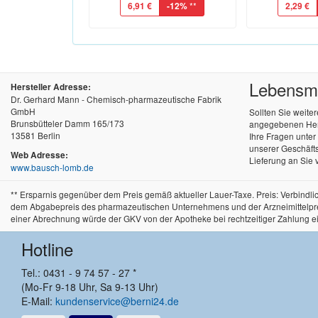
6,91 €
-12%
**
2,29 €
Lebensmit
Hersteller Adresse:
Dr. Gerhard Mann - Chemisch-pharmazeutische Fabrik
GmbH
Sollten Sie weite
Brunsbütteler Damm 165/173
angegebenen Herst
13581 Berlin
Ihre Fragen unte
unserer Geschäfts
Web Adresse:
Lieferung an Sie 
www.bausch-lomb.de
** Ersparnis gegenüber dem Preis gemäß aktueller Lauer-Taxe. Preis: Verbind
dem Abgabepreis des pharmazeutischen Unternehmens und der Arzneimittelpreisve
einer Abrechnung würde der GKV von der Apotheke bei rechtzeitiger Zahlung e
Hotline
Tel.: 0431 - 9 74 57 - 27 *
(Mo-Fr 9-18 Uhr, Sa 9-13 Uhr)
E-Mail:
kundenservice@berni24.de