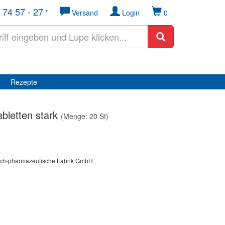
 74 57 - 27
*
Versand
Login
0
Rezepte
bletten stark
(Menge: 20 St)
isch-pharmazeutische Fabrik GmbH