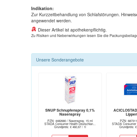
Indikation:
Zur Kurzzeitbehandlung von Schlafstörungen. Hinweis
angewendet werden.
Dieser Artikel ist apothekenpflichtig.
Zu Risiken und Nebenwirkungen lesen Sie die Packungsbeilage un
Unsere Sonderangebote
SNUP Schnupfenspray 0,1%
ACICLOSTAD
Nasenspray
Lippe
PZN: 4482680 / Nasenspray, 15 ml
PZN: 687311
STADA Consumer Health Deutschlan...
STADA Consumer He
Grundpreis: € 460,67 / 1l
Grundpreis: €