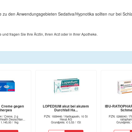
e zu den Anwendungsgebieten Sedativa/Hypnotika sollten nur bei Sch
d fragen Sie Ihre Ärztin, Ihren Arzt oder in Ihrer Apotheke.
 Creme gegen
LOPEDIUM akut bei akutem
IBU-RATIOPHAR
nherpes
Durchfall Ha...
Schmer
4 / Creme, 2 g
PZN: 1939446 / Hartkapseln, 10 St
PZN: 0266040 / Fil
alth Deutschlan...
Hexal AG
ratioph
 1.145,00 / 1kg
Grundpreis: € 0,53 / 1St
Grundpreis: 