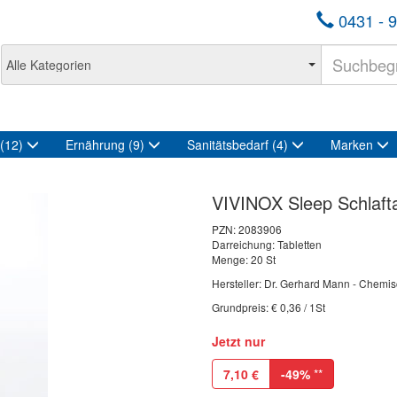
0431 - 9
(12)
Ernährung
(9)
Sanitätsbedarf
(4)
Marken
VIVINOX Sleep Schlafta
PZN:
2083906
Darreichung: Tabletten
Menge: 20 St
Hersteller: Dr. Gerhard Mann - Chem
Grundpreis: € 0,36 / 1St
Jetzt nur
7,10
€
-49%
**