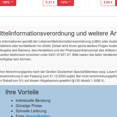
-58%
**
5,31 €
-12%
**
2,69 €
tel­informations­verordnung und weitere A
re Informationen gemäß der Lebensmittel­informations­verordnung (LMIV) oder Aus
ellers oder kontaktieren ihn direkt. Dieser wird Ihnen gerne weitere Fragen kos
r Angabe des Namens, des Herstellers und der Pharmazentralnummer des Artikels
zeiten telefonisch erreichen unter 0431-97457-27. Bitte haben Sie dafür Verständnis
verfügbar sein können.
licher Abrechnungspreis nach der Großen Deutschen Spezialitätentaxe (sog. Lauer
rordnung in der Fassung zum 31.12.2003 ergibt. Bei nicht verschreibungspflichtige
in Rabatt von 5% auf diesen Abgabepreis gewährt (§130 Absatz 1 SGB V).
Ihre Vorteile
Individuelle Beratung
Günstige Preise
Schnelle Lieferung
Faire
Versandkosten