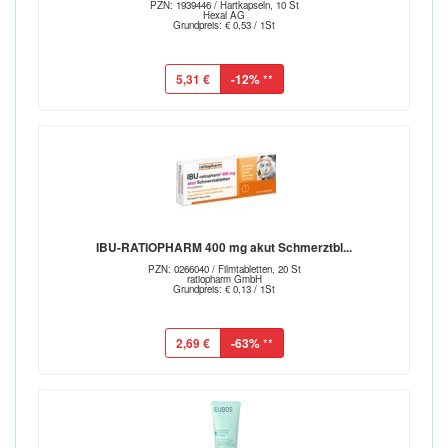
PZN: 1939446 / Hartkapseln, 10 St
Hexal AG
Grundpreis: € 0,53 / 1St
5,31 €
-12%
**
IBU-RATIOPHARM 400 mg akut Schmerztbl...
PZN: 0266040 / Filmtabletten, 20 St
ratiopharm GmbH
Grundpreis: € 0,13 / 1St
2,69 €
-63%
**