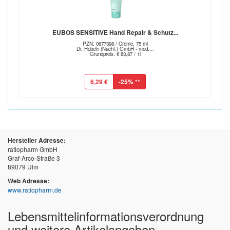
EUBOS SENSITIVE Hand Repair & Schutz...
PZN: 0677398 / Creme, 75 ml
Dr. Hobein (Nachf.) GmbH - med....
Grundpreis: € 83,87 / 1l
6,29 €
-25%
**
Hersteller Adresse:
ratiopharm GmbH
Graf-Arco-Straße 3
89079 Ulm
Web Adresse:
www.ratiopharm.de
Lebensmittel­informations­verordnung
und weitere Artikelangaben