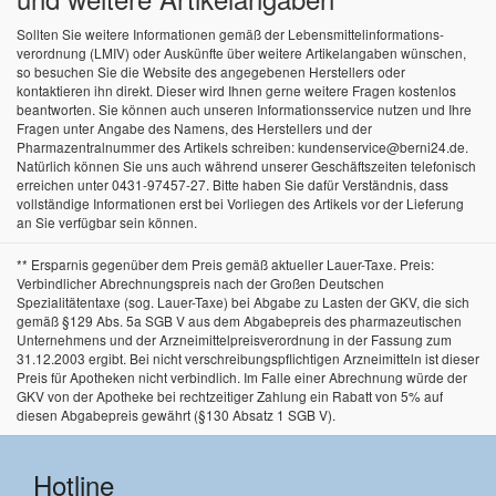
Sollten Sie weitere Informationen gemäß der Lebensmittel­informations­
verordnung (LMIV) oder Auskünfte über weitere Artikelangaben wünschen,
so besuchen Sie die Website des angegebenen Herstellers oder
kontaktieren ihn direkt. Dieser wird Ihnen gerne weitere Fragen kostenlos
beantworten. Sie können auch unseren Informationsservice nutzen und Ihre
Fragen unter Angabe des Namens, des Herstellers und der
Pharmazentralnummer des Artikels schreiben: kundenservice@berni24.de.
Natürlich können Sie uns auch während unserer Geschäftszeiten telefonisch
erreichen unter 0431-97457-27. Bitte haben Sie dafür Verständnis, dass
vollständige Informationen erst bei Vorliegen des Artikels vor der Lieferung
an Sie verfügbar sein können.
** Ersparnis gegenüber dem Preis gemäß aktueller Lauer-Taxe. Preis:
Verbindlicher Abrechnungspreis nach der Großen Deutschen
Spezialitätentaxe (sog. Lauer-Taxe) bei Abgabe zu Lasten der GKV, die sich
gemäß §129 Abs. 5a SGB V aus dem Abgabepreis des pharmazeutischen
Unternehmens und der Arzneimittelpreisverordnung in der Fassung zum
31.12.2003 ergibt. Bei nicht verschreibungspflichtigen Arzneimitteln ist dieser
Preis für Apotheken nicht verbindlich. Im Falle einer Abrechnung würde der
GKV von der Apotheke bei rechtzeitiger Zahlung ein Rabatt von 5% auf
diesen Abgabepreis gewährt (§130 Absatz 1 SGB V).
Hotline