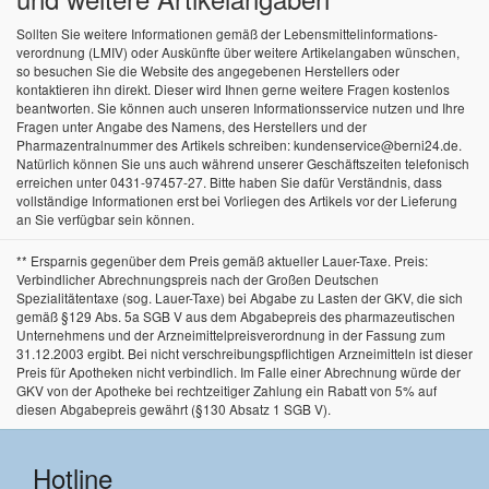
Sollten Sie weitere Informationen gemäß der Lebensmittel­informations­
verordnung (LMIV) oder Auskünfte über weitere Artikelangaben wünschen,
so besuchen Sie die Website des angegebenen Herstellers oder
kontaktieren ihn direkt. Dieser wird Ihnen gerne weitere Fragen kostenlos
beantworten. Sie können auch unseren Informationsservice nutzen und Ihre
Fragen unter Angabe des Namens, des Herstellers und der
Pharmazentralnummer des Artikels schreiben: kundenservice@berni24.de.
Natürlich können Sie uns auch während unserer Geschäftszeiten telefonisch
erreichen unter 0431-97457-27. Bitte haben Sie dafür Verständnis, dass
vollständige Informationen erst bei Vorliegen des Artikels vor der Lieferung
an Sie verfügbar sein können.
** Ersparnis gegenüber dem Preis gemäß aktueller Lauer-Taxe. Preis:
Verbindlicher Abrechnungspreis nach der Großen Deutschen
Spezialitätentaxe (sog. Lauer-Taxe) bei Abgabe zu Lasten der GKV, die sich
gemäß §129 Abs. 5a SGB V aus dem Abgabepreis des pharmazeutischen
Unternehmens und der Arzneimittelpreisverordnung in der Fassung zum
31.12.2003 ergibt. Bei nicht verschreibungspflichtigen Arzneimitteln ist dieser
Preis für Apotheken nicht verbindlich. Im Falle einer Abrechnung würde der
GKV von der Apotheke bei rechtzeitiger Zahlung ein Rabatt von 5% auf
diesen Abgabepreis gewährt (§130 Absatz 1 SGB V).
Hotline