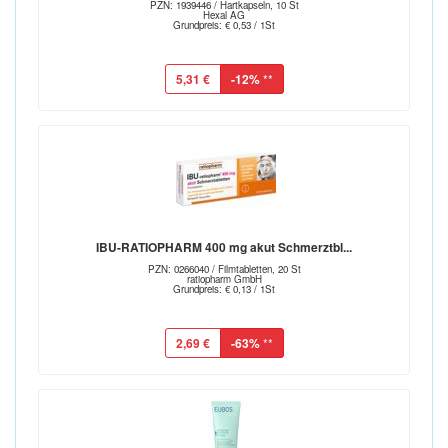
PZN: 1939446 / Hartkapseln, 10 St
Hexal AG
Grundpreis: € 0,53 / 1St
5,31 €
-12%
**
IBU-RATIOPHARM 400 mg akut Schmerztbl...
PZN: 0266040 / Filmtabletten, 20 St
ratiopharm GmbH
Grundpreis: € 0,13 / 1St
2,69 €
-63%
**