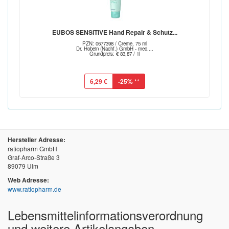
EUBOS SENSITIVE Hand Repair & Schutz...
PZN: 0677398 / Creme, 75 ml
Dr. Hobein (Nachf.) GmbH - med....
Grundpreis: € 83,87 / 1l
6,29 €
-25%
**
Hersteller Adresse:
ratiopharm GmbH
Graf-Arco-Straße 3
89079 Ulm
Web Adresse:
www.ratiopharm.de
Lebensmittel­informations­verordnung
und weitere Artikelangaben